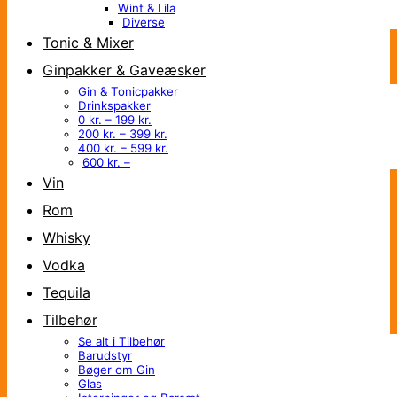
Wint & Lila
Diverse
Tonic & Mixer
Ginpakker & Gaveæsker
Gin & Tonicpakker
Drinkspakker
0 kr. – 199 kr.
200 kr. – 399 kr.
400 kr. – 599 kr.
600 kr. –
Vin
Rom
Whisky
Vodka
Tequila
Tilbehør
Se alt i Tilbehør
Barudstyr
Bøger om Gin
Glas