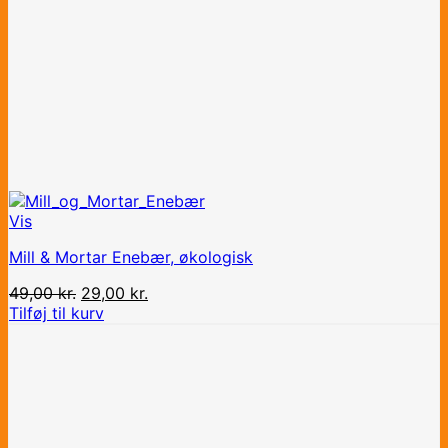
Vis
Mill & Mortar Enebær, økologisk
Den
Den
49,00
kr.
29,00
kr.
oprindelige
aktuelle
Tilføj til kurv
pris
pris
var:
er:
49,00 kr..
29,00 kr..