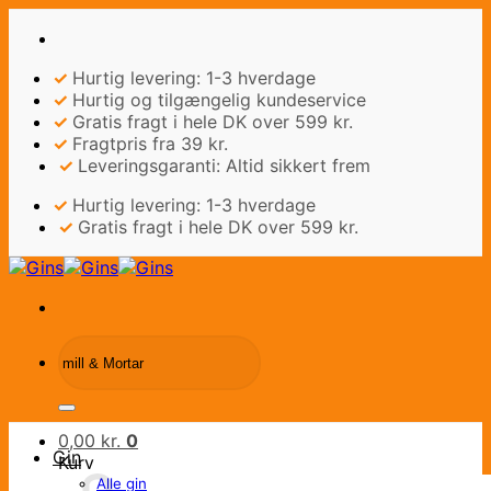
Fortsæt
til
indhold
✓
Hurtig levering: 1-3 hverdage
✓
Hurtig og tilgængelig kundeservice
✓
Gratis fragt i hele DK over 599 kr.
✓
Fragtpris fra 39 kr.
✓
Leveringsgaranti: Altid sikkert frem
✓
Hurtig levering: 1-3 hverdage
✓
Gratis fragt i hele DK over 599 kr.
Søg
efter:
0,00
kr.
0
Gin
Kurv
Alle gin