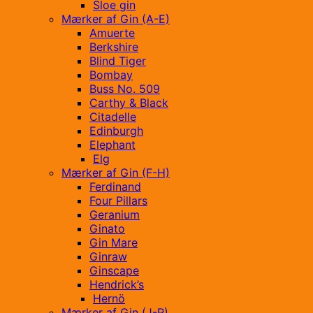
Sloe gin
Mærker af Gin (A-E)
Amuerte
Berkshire
Blind Tiger
Bombay
Buss No. 509
Carthy & Black
Citadelle
Edinburgh
Elephant
Elg
Mærker af Gin (F-H)
Ferdinand
Four Pillars
Geranium
Ginato
Gin Mare
Ginraw
Ginscape
Hendrick’s
Hernö
Mærker af Gin (J-P)