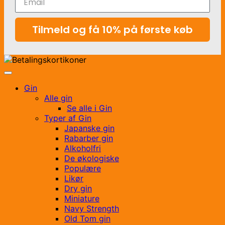
Tilmeld og få 10% på første køb
Gin
Alle gin
Se alle i Gin
Typer af Gin
Japanske gin
Rabarber gin
Alkoholfri
De økologiske
Populære
Likør
Dry gin
Miniature
Navy Strength
Old Tom gin