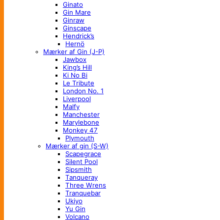
Ginato
Gin Mare
Ginraw
Ginscape
Hendrick’s
Hernö
Mærker af Gin (J-P)
Jawbox
King’s Hill
Ki No Bi
Le Tribute
London No. 1
Liverpool
Malfy
Manchester
Marylebone
Monkey 47
Plymouth
Mærker af gin (S-W)
Scapegrace
Silent Pool
Sipsmith
Tanqueray
Three Wrens
Tranquebar
Ukiyo
Yu Gin
Volcano