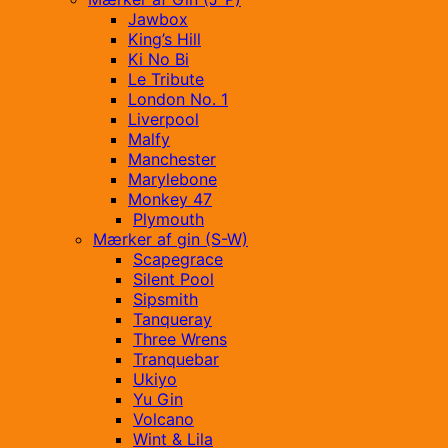
Jawbox
King’s Hill
Ki No Bi
Le Tribute
London No. 1
Liverpool
Malfy
Manchester
Marylebone
Monkey 47
Plymouth
Mærker af gin (S-W)
Scapegrace
Silent Pool
Sipsmith
Tanqueray
Three Wrens
Tranquebar
Ukiyo
Yu Gin
Volcano
Wint & Lila