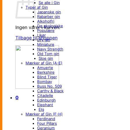
Se alle i Gin
Typer af Gin
Japanske gin
Rabarber gin
Alkoholfri
De økologiske
Ingen varer i kurven.
Populære
Likør
Tilbage til shoppen
Dry gin
Miniature
Navy Strength
Old Tom gin
Sloe gin
Mærker af Gin (A-E)
Amuerte
Berkshire
Blind Tiger
Bombay
Buss No. 509
Carthy & Black
Citadelle
0
Edinburgh
Elephant
Elg
Mærker af Gin (F-H)
Ferdinand
Four Pillars
Geranium