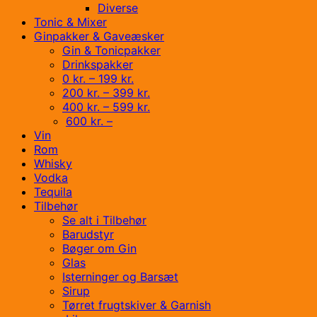
Diverse
Tonic & Mixer
Ginpakker & Gaveæsker
Gin & Tonicpakker
Drinkspakker
0 kr. – 199 kr.
200 kr. – 399 kr.
400 kr. – 599 kr.
600 kr. –
Vin
Rom
Whisky
Vodka
Tequila
Tilbehør
Se alt i Tilbehør
Barudstyr
Bøger om Gin
Glas
Isterninger og Barsæt
Sirup
Tørret frugtskiver & Garnish