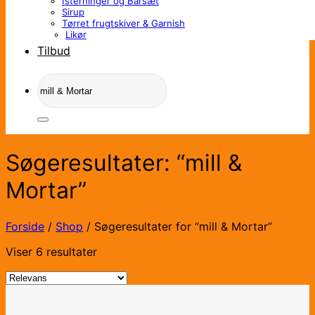
Isterninger og Barsæt
Sirup
Tørret frugtskiver & Garnish
Likør
Tilbud
Søg
efter:
Søgeresultater: “mill &
Mortar”
Forside
/
Shop
/
Søgeresultater for “mill & Mortar”
Sorteret
Viser 6 resultater
efter
popularitet