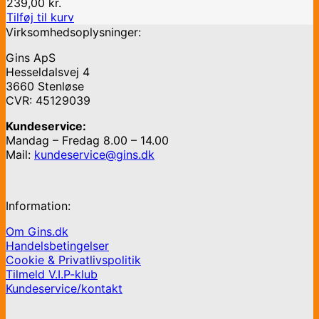
239,00
kr.
Tilføj til kurv
Virksomhedsoplysninger:
Gins ApS
Hesseldalsvej 4
3660 Stenløse
CVR: 45129039
Kundeservice:
Mandag – Fredag 8.00 – 14.00
Mail:
kundeservice@gins.dk
Information:
Om Gins.dk
Handelsbetingelser
Cookie & Privatlivspolitik
Tilmeld V.I.P-klub
Kundeservice/kontakt