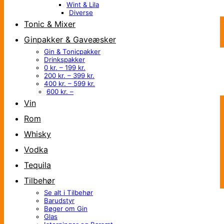
Wint & Lila
Diverse
Tonic & Mixer
Ginpakker & Gaveæsker
Gin & Tonicpakker
Drinkspakker
0 kr. – 199 kr.
200 kr. – 399 kr.
400 kr. – 599 kr.
600 kr. –
Vin
Rom
Whisky
Vodka
Tequila
Tilbehør
Se alt i Tilbehør
Barudstyr
Bøger om Gin
Glas