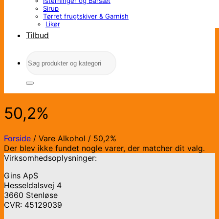
Isterninger og Barsæt
Sirup
Tørret frugtskiver & Garnish
Likør
Tilbud
Søg
efter:
50,2%
Forside
/
Vare Alkohol
/
50,2%
Der blev ikke fundet nogle varer, der matcher dit valg.
Virksomhedsoplysninger:
Gins ApS
Hesseldalsvej 4
3660 Stenløse
CVR: 45129039