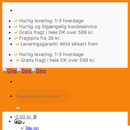
Fortsæt
til
indhold
✓
Hurtig levering: 1-3 hverdage
✓
Hurtig og tilgængelig kundeservice
✓
Gratis fragt i hele DK over 599 kr.
✓
Fragtpris fra 39 kr.
✓
Leveringsgaranti: Altid sikkert frem
✓
Hurtig levering: 1-3 hverdage
✓
Gratis fragt i hele DK over 599 kr.
Søg
efter:
0,00
kr.
0
Gin
Kurv
Alle gin