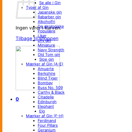
Se alle i Gin
Typer af Gin
Japanske gin
Rabarber gin
Alkoholfri
De økologiske
Ingen varer i kurven.
Populære
Likør
Tilbage til shoppen
Dry gin
Miniature
Navy Strength
Old Tom gin
Sloe gin
Mærker af Gin (A-E)
Amuerte
Berkshire
Blind Tiger
Bombay
Buss No. 509
Carthy & Black
Citadelle
0
Edinburgh
Elephant
Elg
Mærker af Gin (F-H)
Ferdinand
Four Pillars
Geranium