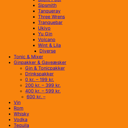
Sipsmith
Tanqueray
Three Wrens
Tranquebar
Ukiyo
Yu Gin
Volcano
Wint & Lila
Diverse
Tonic & Mixer
Ginpakker & Gaveæsker
Gin & Tonicpakker
Drinkspakker
0 kr. – 199 kr.
200 kr. – 399 kr.
400 kr. – 599 kr.
600 kr. –
Vin
Rom
Whisky
Vodka
Tequila