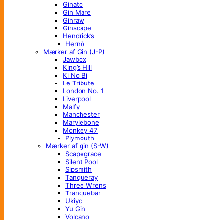
Ginato
Gin Mare
Ginraw
Ginscape
Hendrick’s
Hernö
Mærker af Gin (J-P)
Jawbox
King’s Hill
Ki No Bi
Le Tribute
London No. 1
Liverpool
Malfy
Manchester
Marylebone
Monkey 47
Plymouth
Mærker af gin (S-W)
Scapegrace
Silent Pool
Sipsmith
Tanqueray
Three Wrens
Tranquebar
Ukiyo
Yu Gin
Volcano