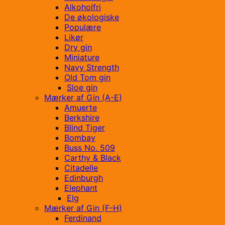
Alkoholfri
De økologiske
Populære
Likør
Dry gin
Miniature
Navy Strength
Old Tom gin
Sloe gin
Mærker af Gin (A-E)
Amuerte
Berkshire
Blind Tiger
Bombay
Buss No. 509
Carthy & Black
Citadelle
Edinburgh
Elephant
Elg
Mærker af Gin (F-H)
Ferdinand