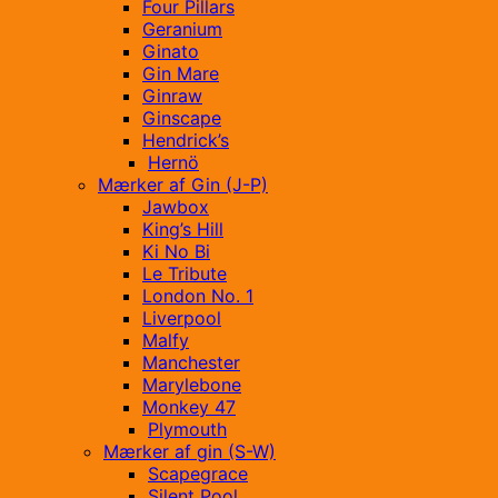
Four Pillars
Geranium
Ginato
Gin Mare
Ginraw
Ginscape
Hendrick’s
Hernö
Mærker af Gin (J-P)
Jawbox
King’s Hill
Ki No Bi
Le Tribute
London No. 1
Liverpool
Malfy
Manchester
Marylebone
Monkey 47
Plymouth
Mærker af gin (S-W)
Scapegrace
Silent Pool