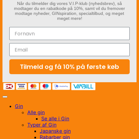
Når du tilmelder dig vores V.I.P-klub (nyhedsbrev), så
modtager du en rabatkode på 10%, samt vil du fremover
modtage nyheder, GINspiration, specialtilbud, og meget
meget mere!
Tilmeld og få 10% på første køb
Gin
Alle gin
Se alle i Gin
Typer af Gin
Japanske gin
Rabarber gin