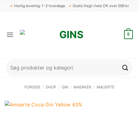
Fortsæt
✓
Hurtig levering: 1-3 hverdage
✓
Gratis fragt i hele DK over 599 kr.
til
indhold
0
Søg
efter:
FORSIDE
/
SHOP
/
GIN
/
MAERKER
/
AMUERTE