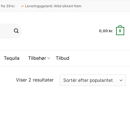
 fra 39 kr.
✓
Leveringsgaranti: Altid sikkert frem
0
0,00
kr.
Tequila
Tilbehør
Tilbud
Sorteret
Viser 2 resultater
efter
popularitet