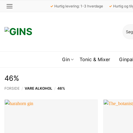
Fortsæt
✓
Hurtig levering: 1-3 hverdage
✓
Hurtig og t
til
indhold
Søg
efter:
Gin
Tonic & Mixer
Ginpa
46%
FORSIDE
/
VARE ALKOHOL
/
46%