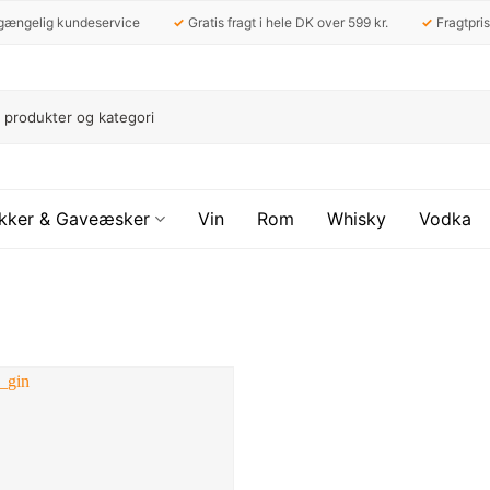
ilgængelig kundeservice
✓
Gratis fragt i hele DK over 599 kr.
✓
Fragtpris
kker & Gaveæsker
Vin
Rom
Whisky
Vodka