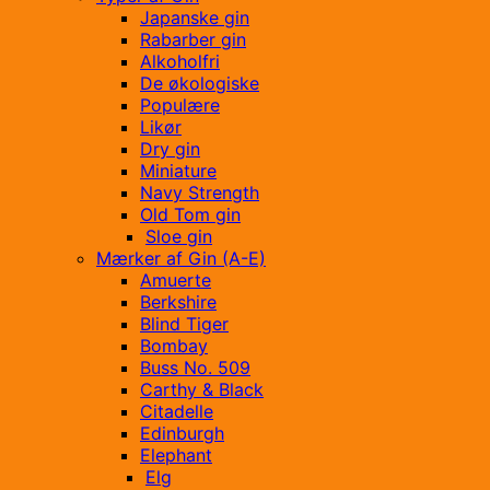
Japanske gin
Rabarber gin
Alkoholfri
De økologiske
Populære
Likør
Dry gin
Miniature
Navy Strength
Old Tom gin
Sloe gin
Mærker af Gin (A-E)
Amuerte
Berkshire
Blind Tiger
Bombay
Buss No. 509
Carthy & Black
Citadelle
Edinburgh
Elephant
Elg