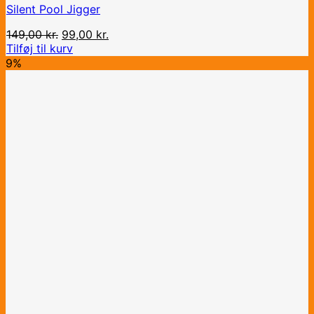
Silent Pool Jigger
Den
Den
149,00
kr.
99,00
kr.
oprindelige
aktuelle
Tilføj til kurv
pris
pris
9%
var:
er:
149,00 kr..
99,00 kr..