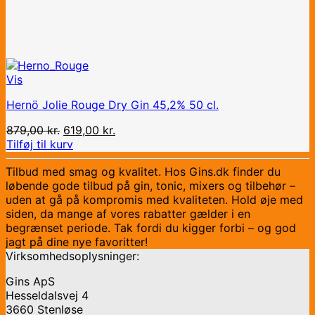
Vis
Hernö Jolie Rouge Dry Gin 45,2% 50 cl.
Den
Den
879,00
kr.
619,00
kr.
oprindelige
aktuelle
Tilføj til kurv
pris
pris
Tilbud med smag og kvalitet. Hos Gins.dk finder du
var:
er:
løbende gode tilbud på gin, tonic, mixers og tilbehør –
879,00 kr..
619,00 kr..
uden at gå på kompromis med kvaliteten. Hold øje med
siden, da mange af vores rabatter gælder i en
begrænset periode. Tak fordi du kigger forbi – og god
jagt på dine nye favoritter!
Virksomhedsoplysninger:
Gins ApS
Hesseldalsvej 4
3660 Stenløse