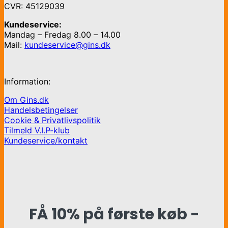
CVR: 45129039
Kundeservice:
Mandag – Fredag 8.00 – 14.00
Mail:
kundeservice@gins.dk
Information:
Om Gins.dk
Handelsbetingelser
Cookie & Privatlivspolitik
Tilmeld V.I.P-klub
Kundeservice/kontakt
FÅ 10% på første køb -