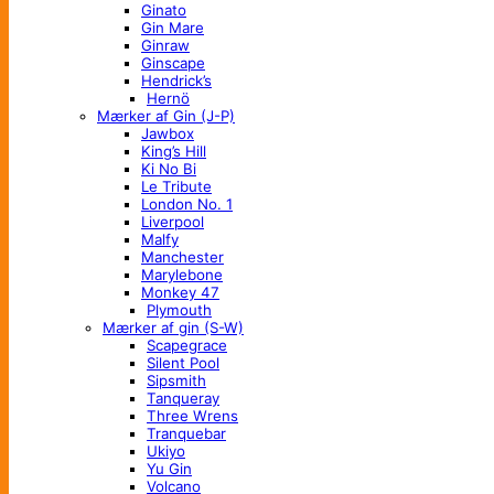
Ginato
Gin Mare
Ginraw
Ginscape
Hendrick’s
Hernö
Mærker af Gin (J-P)
Jawbox
King’s Hill
Ki No Bi
Le Tribute
London No. 1
Liverpool
Malfy
Manchester
Marylebone
Monkey 47
Plymouth
Mærker af gin (S-W)
Scapegrace
Silent Pool
Sipsmith
Tanqueray
Three Wrens
Tranquebar
Ukiyo
Yu Gin
Volcano