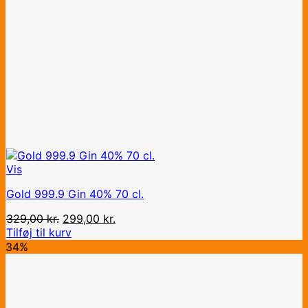
Vis
Gold 999.9 Gin 40% 70 cl.
Den
Den
329,00
kr.
299,00
kr.
oprindelige
aktuelle
Tilføj til kurv
pris
pris
34%
var:
er:
329,00 kr..
299,00 kr..