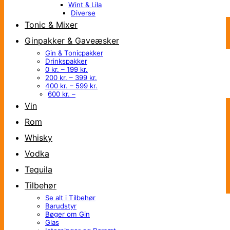
Wint & Lila
Diverse
Tonic & Mixer
Ginpakker & Gaveæsker
Gin & Tonicpakker
Drinkspakker
0 kr. – 199 kr.
200 kr. – 399 kr.
400 kr. – 599 kr.
600 kr. –
Vin
Rom
Whisky
Vodka
Tequila
Tilbehør
Se alt i Tilbehør
Barudstyr
Bøger om Gin
Glas