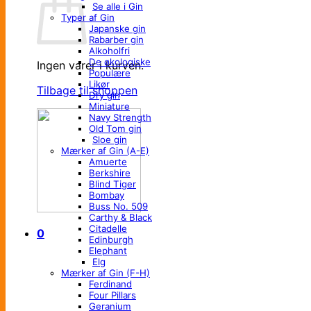
Se alle i Gin
Typer af Gin
Japanske gin
Rabarber gin
Alkoholfri
De økologiske
Ingen varer i kurven.
Populære
Likør
Tilbage til shoppen
Dry gin
Miniature
Navy Strength
Old Tom gin
Sloe gin
Mærker af Gin (A-E)
Amuerte
Berkshire
Blind Tiger
Bombay
Buss No. 509
Carthy & Black
Citadelle
0
Edinburgh
Elephant
Elg
Mærker af Gin (F-H)
Ferdinand
Four Pillars
Geranium