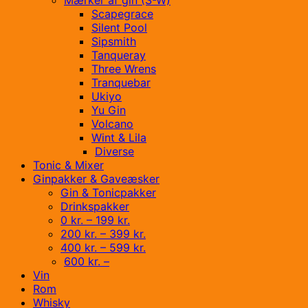
Scapegrace
Silent Pool
Sipsmith
Tanqueray
Three Wrens
Tranquebar
Ukiyo
Yu Gin
Volcano
Wint & Lila
Diverse
Tonic & Mixer
Ginpakker & Gaveæsker
Gin & Tonicpakker
Drinkspakker
0 kr. – 199 kr.
200 kr. – 399 kr.
400 kr. – 599 kr.
600 kr. –
Vin
Rom
Whisky