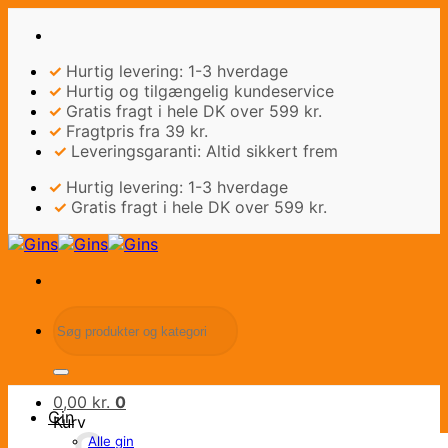
Fortsæt
til
indhold
✓
Hurtig levering: 1-3 hverdage
✓
Hurtig og tilgængelig kundeservice
✓
Gratis fragt i hele DK over 599 kr.
✓
Fragtpris fra 39 kr.
✓
Leveringsgaranti: Altid sikkert frem
✓
Hurtig levering: 1-3 hverdage
✓
Gratis fragt i hele DK over 599 kr.
Søg
efter:
0,00
kr.
0
Gin
Kurv
Alle gin