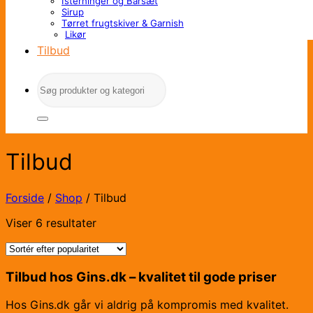
Isterninger og Barsæt
Sirup
Tørret frugtskiver & Garnish
Likør
Tilbud
Søg
efter:
Tilbud
Forside
/
Shop
/
Tilbud
Sorteret
Viser 6 resultater
efter
popularitet
Tilbud hos Gins.dk – kvalitet til gode priser
Hos Gins.dk går vi aldrig på kompromis med kvalitet.