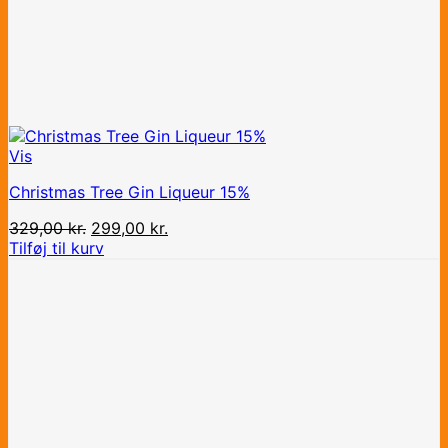
Vis
Christmas Tree Gin Liqueur 15%
Den
Den
329,00
kr.
299,00
kr.
oprindelige
aktuelle
Tilføj til kurv
pris
pris
var:
er:
329,00 kr..
299,00 kr..