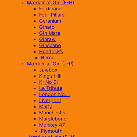
Mærker af Gin (F-H)
Ferdinand
Four Pillars
Geranium
Ginato
Gin Mare
Ginraw
Ginscape
Hendrick’s
Hernö
Mærker af Gin (J-P)
Jawbox
King’s Hill
Ki No Bi
Le Tribute
London No. 1
Liverpool
Malfy
Manchester
Marylebone
Monkey 47
Plymouth
Mærker af gin (S-W)