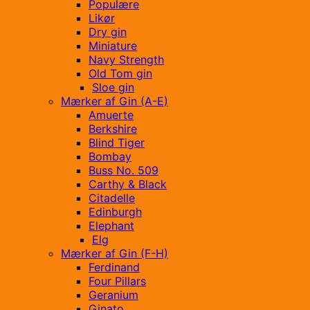
Populære
Likør
Dry gin
Miniature
Navy Strength
Old Tom gin
Sloe gin
Mærker af Gin (A-E)
Amuerte
Berkshire
Blind Tiger
Bombay
Buss No. 509
Carthy & Black
Citadelle
Edinburgh
Elephant
Elg
Mærker af Gin (F-H)
Ferdinand
Four Pillars
Geranium
Ginato