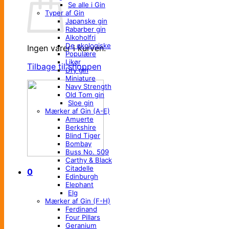
Se alle i Gin
Typer af Gin
Japanske gin
Rabarber gin
Alkoholfri
De økologiske
Ingen varer i kurven.
Populære
Likør
Tilbage til shoppen
Dry gin
Miniature
Navy Strength
Old Tom gin
Sloe gin
Mærker af Gin (A-E)
Amuerte
Berkshire
Blind Tiger
Bombay
Buss No. 509
Carthy & Black
Citadelle
0
Edinburgh
Elephant
Elg
Mærker af Gin (F-H)
Ferdinand
Four Pillars
Geranium