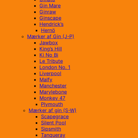
Gin Mare
Ginraw
Ginscape
Hendrick’s
Hernö
Mærker af Gin (J-P)
Jawbox
King’s Hill
Ki No Bi
Le Tribute
London No. 1
Liverpool
Malfy
Manchester
Marylebone
Monkey 47
Plymouth
Mærker af gin (S-W)
Scapegrace
Silent Pool
Sipsmith
Tanqueray