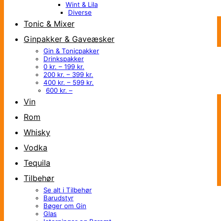
Wint & Lila
Diverse
Tonic & Mixer
Ginpakker & Gaveæsker
Gin & Tonicpakker
Drinkspakker
0 kr. – 199 kr.
200 kr. – 399 kr.
400 kr. – 599 kr.
600 kr. –
Vin
Rom
Whisky
Vodka
Tequila
Tilbehør
Se alt i Tilbehør
Barudstyr
Bøger om Gin
Glas