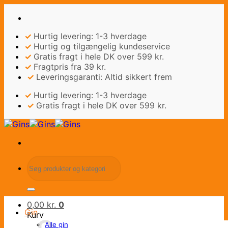
Fortsæt
til
indhold
✓
Hurtig levering: 1-3 hverdage
✓
Hurtig og tilgængelig kundeservice
✓
Gratis fragt i hele DK over 599 kr.
✓
Fragtpris fra 39 kr.
✓
Leveringsgaranti: Altid sikkert frem
✓
Hurtig levering: 1-3 hverdage
✓
Gratis fragt i hele DK over 599 kr.
Søg
efter:
0,00
kr.
0
Gin
Kurv
Alle gin