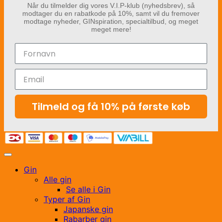
Når du tilmelder dig vores V.I.P-klub (nyhedsbrev), så
modtager du en rabatkode på 10%, samt vil du fremover
modtage nyheder, GINspiration, specialtilbud, og meget
meget mere!
Tilmeld og få 10% på første køb
Gin
Alle gin
Se alle i Gin
Typer af Gin
Japanske gin
Rabarber gin