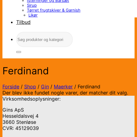
Isterninger og Barsæt
Sirup
Tørret frugtskiver & Garnish
Likør
Tilbud
Søg
efter:
Ferdinand
Forside
/
Shop
/
Gin
/
Maerker
/
Ferdinand
Der blev ikke fundet nogle varer, der matcher dit valg.
Virksomhedsoplysninger:
Gins ApS
Hesseldalsvej 4
3660 Stenløse
CVR: 45129039