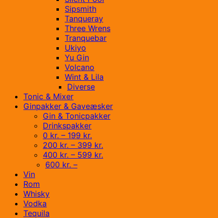
Sipsmith
Tanqueray
Three Wrens
Tranquebar
Ukiyo
Yu Gin
Volcano
Wint & Lila
Diverse
Tonic & Mixer
Ginpakker & Gaveæsker
Gin & Tonicpakker
Drinkspakker
0 kr. – 199 kr.
200 kr. – 399 kr.
400 kr. – 599 kr.
600 kr. –
Vin
Rom
Whisky
Vodka
Tequila