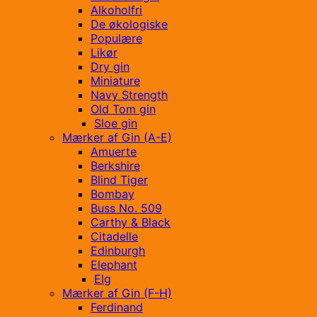
Alkoholfri
De økologiske
Populære
Likør
Dry gin
Miniature
Navy Strength
Old Tom gin
Sloe gin
Mærker af Gin (A-E)
Amuerte
Berkshire
Blind Tiger
Bombay
Buss No. 509
Carthy & Black
Citadelle
Edinburgh
Elephant
Elg
Mærker af Gin (F-H)
Ferdinand