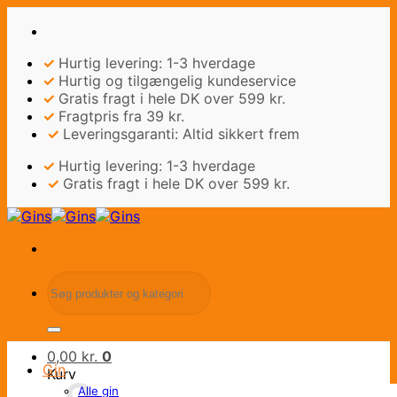
Fortsæt
til
indhold
✓
Hurtig levering: 1-3 hverdage
✓
Hurtig og tilgængelig kundeservice
✓
Gratis fragt i hele DK over 599 kr.
✓
Fragtpris fra 39 kr.
✓
Leveringsgaranti: Altid sikkert frem
✓
Hurtig levering: 1-3 hverdage
✓
Gratis fragt i hele DK over 599 kr.
Søg
efter:
0,00
kr.
0
Gin
Kurv
Alle gin