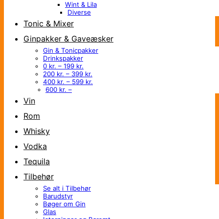
Wint & Lila
Diverse
Tonic & Mixer
Ginpakker & Gaveæsker
Gin & Tonicpakker
Drinkspakker
0 kr. – 199 kr.
200 kr. – 399 kr.
400 kr. – 599 kr.
600 kr. –
Vin
Rom
Whisky
Vodka
Tequila
Tilbehør
Se alt i Tilbehør
Barudstyr
Bøger om Gin
Glas