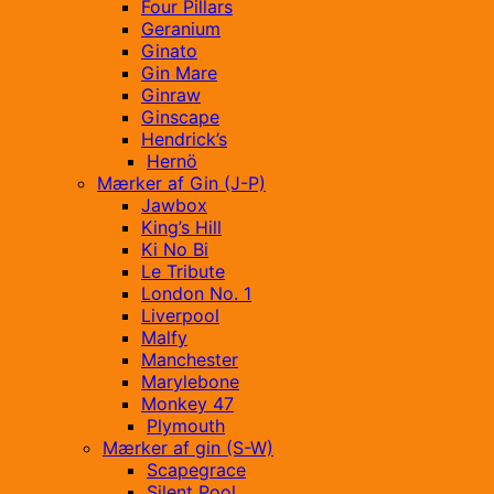
Four Pillars
Geranium
Ginato
Gin Mare
Ginraw
Ginscape
Hendrick’s
Hernö
Mærker af Gin (J-P)
Jawbox
King’s Hill
Ki No Bi
Le Tribute
London No. 1
Liverpool
Malfy
Manchester
Marylebone
Monkey 47
Plymouth
Mærker af gin (S-W)
Scapegrace
Silent Pool