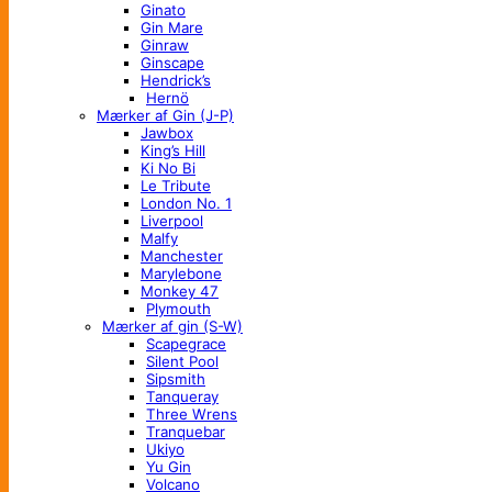
Ginato
Gin Mare
Ginraw
Ginscape
Hendrick’s
Hernö
Mærker af Gin (J-P)
Jawbox
King’s Hill
Ki No Bi
Le Tribute
London No. 1
Liverpool
Malfy
Manchester
Marylebone
Monkey 47
Plymouth
Mærker af gin (S-W)
Scapegrace
Silent Pool
Sipsmith
Tanqueray
Three Wrens
Tranquebar
Ukiyo
Yu Gin
Volcano