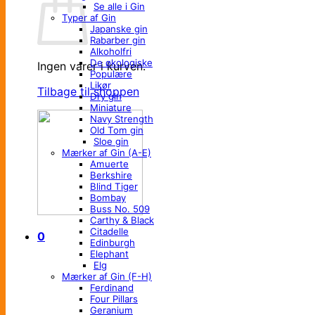
Se alle i Gin
Typer af Gin
Japanske gin
Rabarber gin
Alkoholfri
De økologiske
Ingen varer i kurven.
Populære
Likør
Tilbage til shoppen
Dry gin
Miniature
Navy Strength
Old Tom gin
Sloe gin
Mærker af Gin (A-E)
Amuerte
Berkshire
Blind Tiger
Bombay
Buss No. 509
Carthy & Black
Citadelle
0
Edinburgh
Elephant
Elg
Mærker af Gin (F-H)
Ferdinand
Four Pillars
Geranium