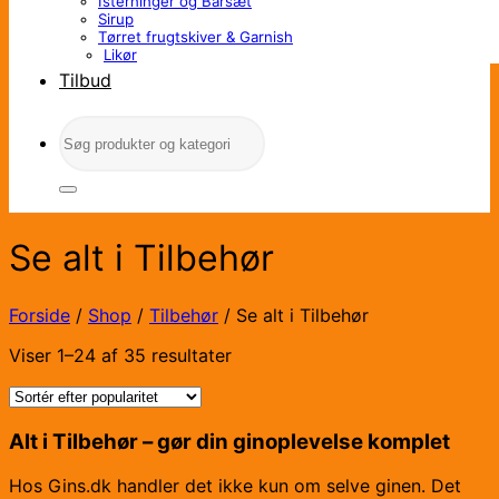
Isterninger og Barsæt
Sirup
Tørret frugtskiver & Garnish
Likør
Tilbud
Søg
efter:
Se alt i Tilbehør
Forside
/
Shop
/
Tilbehør
/
Se alt i Tilbehør
Sorteret
Viser 1–24 af 35 resultater
efter
popularitet
Alt i Tilbehør – gør din ginoplevelse komplet
Hos Gins.dk handler det ikke kun om selve ginen. Det