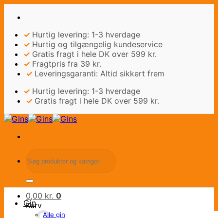
Fortsæt
til
indhold
✓
Hurtig levering: 1-3 hverdage
✓
Hurtig og tilgængelig kundeservice
✓
Gratis fragt i hele DK over 599 kr.
✓
Fragtpris fra 39 kr.
✓
Leveringsgaranti: Altid sikkert frem
✓
Hurtig levering: 1-3 hverdage
✓
Gratis fragt i hele DK over 599 kr.
Søg
efter:
0,00
kr.
0
Gin
Kurv
Alle gin