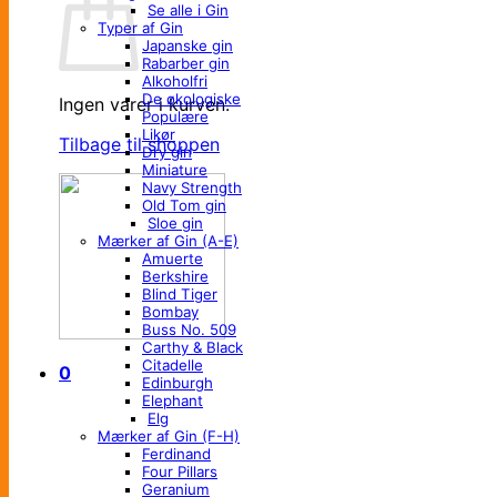
Se alle i Gin
Typer af Gin
Japanske gin
Rabarber gin
Alkoholfri
De økologiske
Ingen varer i kurven.
Populære
Likør
Tilbage til shoppen
Dry gin
Miniature
Navy Strength
Old Tom gin
Sloe gin
Mærker af Gin (A-E)
Amuerte
Berkshire
Blind Tiger
Bombay
Buss No. 509
Carthy & Black
Citadelle
0
Edinburgh
Elephant
Elg
Mærker af Gin (F-H)
Ferdinand
Four Pillars
Geranium