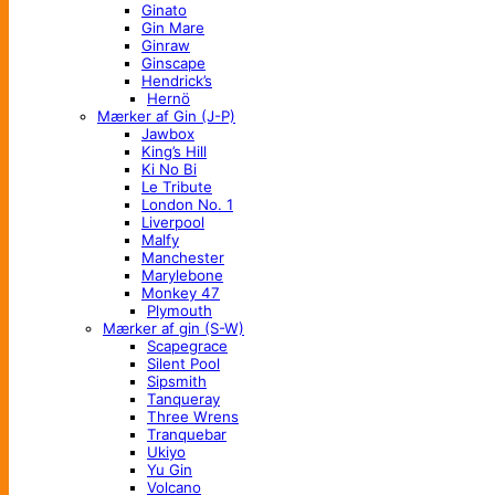
Ginato
Gin Mare
Ginraw
Ginscape
Hendrick’s
Hernö
Mærker af Gin (J-P)
Jawbox
King’s Hill
Ki No Bi
Le Tribute
London No. 1
Liverpool
Malfy
Manchester
Marylebone
Monkey 47
Plymouth
Mærker af gin (S-W)
Scapegrace
Silent Pool
Sipsmith
Tanqueray
Three Wrens
Tranquebar
Ukiyo
Yu Gin
Volcano