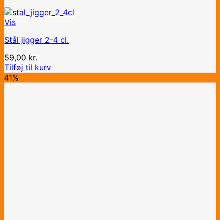
Vis
Stål jigger 2-4 cl.
59,00
kr.
Tilføj til kurv
41%