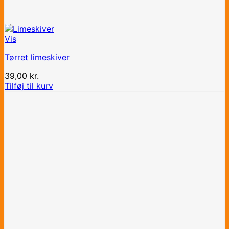
Vis
Tørret limeskiver
39,00
kr.
Tilføj til kurv