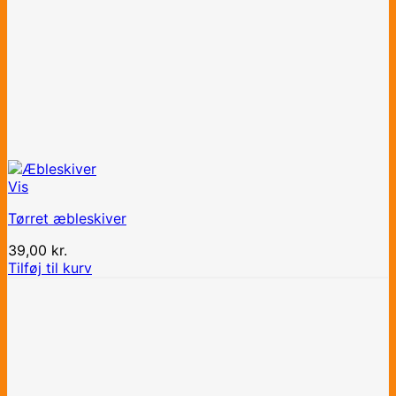
Vis
Tørret æbleskiver
39,00
kr.
Tilføj til kurv