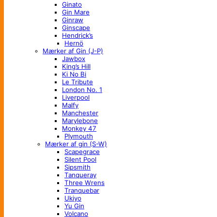
Ginato
Gin Mare
Ginraw
Ginscape
Hendrick’s
Hernö
Mærker af Gin (J-P)
Jawbox
King’s Hill
Ki No Bi
Le Tribute
London No. 1
Liverpool
Malfy
Manchester
Marylebone
Monkey 47
Plymouth
Mærker af gin (S-W)
Scapegrace
Silent Pool
Sipsmith
Tanqueray
Three Wrens
Tranquebar
Ukiyo
Yu Gin
Volcano