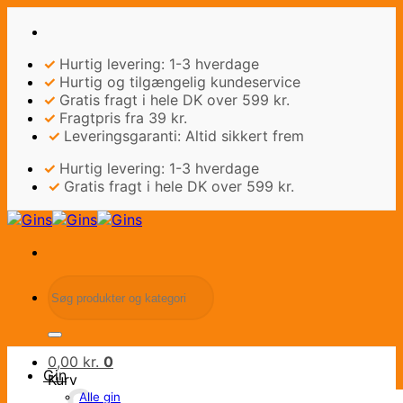
Fortsæt
til
indhold
✓
Hurtig levering: 1-3 hverdage
✓
Hurtig og tilgængelig kundeservice
✓
Gratis fragt i hele DK over 599 kr.
✓
Fragtpris fra 39 kr.
✓
Leveringsgaranti: Altid sikkert frem
✓
Hurtig levering: 1-3 hverdage
✓
Gratis fragt i hele DK over 599 kr.
Søg
efter:
0,00
kr.
0
Gin
Kurv
Alle gin