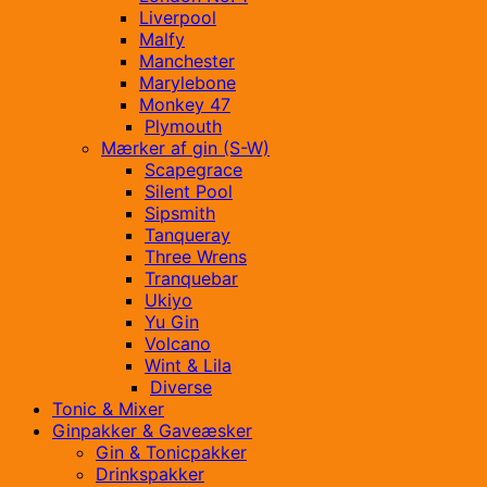
Liverpool
Malfy
Manchester
Marylebone
Monkey 47
Plymouth
Mærker af gin (S-W)
Scapegrace
Silent Pool
Sipsmith
Tanqueray
Three Wrens
Tranquebar
Ukiyo
Yu Gin
Volcano
Wint & Lila
Diverse
Tonic & Mixer
Ginpakker & Gaveæsker
Gin & Tonicpakker
Drinkspakker