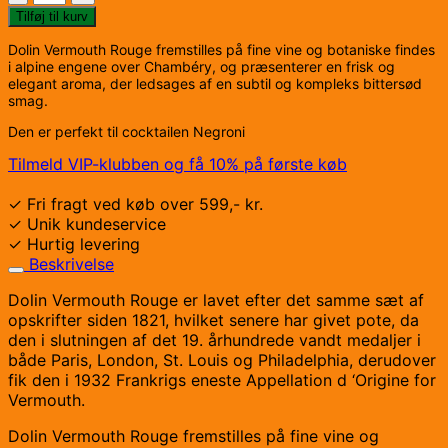
Dolin
Tilføj til kurv
Rouge
Dolin Vermouth Rouge fremstilles på fine vine og botaniske findes
16%
i alpine engene over Chambéry, og præsenterer en frisk og
70
elegant aroma, der ledsages af en subtil og kompleks bittersød
cl.
smag.
antal
Den er perfekt til cocktailen Negroni
Tilmeld VIP-klubben og få 10% på første køb
✓ Fri fragt ved køb over 599,- kr.
✓ Unik kundeservice
✓ Hurtig levering
Beskrivelse
Dolin Vermouth Rouge er lavet efter det samme sæt af
opskrifter siden 1821, hvilket senere har givet pote, da
den i slutningen af det 19. århundrede vandt medaljer i
både Paris, London, St. Louis og Philadelphia, derudover
fik den i 1932 Frankrigs eneste Appellation d ‘Origine for
Vermouth.
Dolin Vermouth Rouge fremstilles på fine vine og