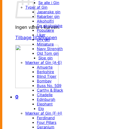
Se alle i Gin
Typer af Gin
Japanske gin
Rabarber gin
Alkoholfri
De økologiske
Ingen varer i kurven.
Populære
Likør
Tilbage til shoppen
Dry gin
Miniature
Navy Strength
Old Tom gin
Sloe gin
Mærker af Gin (A-E)
Amuerte
Berkshire
Blind Tiger
Bombay
Buss No. 509
Carthy & Black
Citadelle
0
Edinburgh
Elephant
Elg
Mærker af Gin (F-H)
Ferdinand
Four Pillars
Geranium