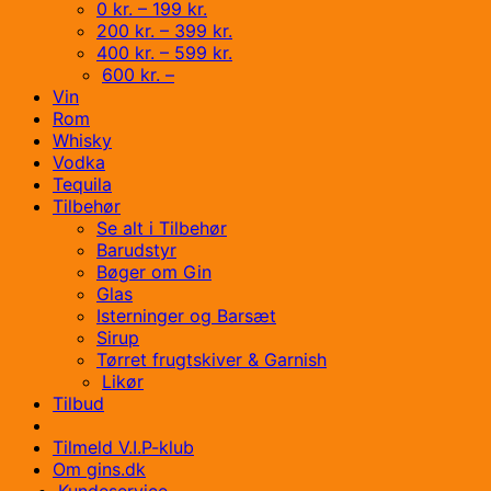
0 kr. – 199 kr.
200 kr. – 399 kr.
400 kr. – 599 kr.
600 kr. –
Vin
Rom
Whisky
Vodka
Tequila
Tilbehør
Se alt i Tilbehør
Barudstyr
Bøger om Gin
Glas
Isterninger og Barsæt
Sirup
Tørret frugtskiver & Garnish
Likør
Tilbud
Tilmeld V.I.P-klub
Om gins.dk