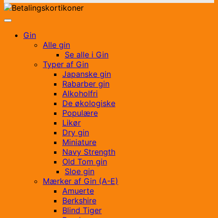
Gin
Alle gin
Se alle i Gin
Typer af Gin
Japanske gin
Rabarber gin
Alkoholfri
De økologiske
Populære
Likør
Dry gin
Miniature
Navy Strength
Old Tom gin
Sloe gin
Mærker af Gin (A-E)
Amuerte
Berkshire
Blind Tiger