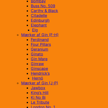
Bombay
Buss No. 509
Carthy & Black
Citadelle
Edinburgh
Elephant
Elg
Mærker af Gin (F-H)
Ferdinand
Four Pillars
Geranium
Ginato
Gin Mare
Ginraw
Ginscape
Hendrick’s
Hernö
Mærker af Gin (J-P)
Jawbox
King’s Hill
Ki No Bi
Le Tribute
London No. 1