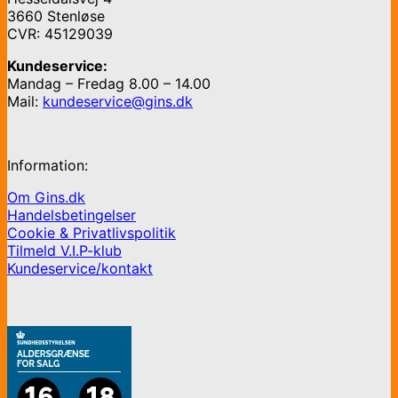
3660 Stenløse
CVR: 45129039
Kundeservice:
Mandag – Fredag 8.00 – 14.00
Mail:
kundeservice@gins.dk
Information:
Om Gins.dk
Handelsbetingelser
Cookie & Privatlivspolitik
Tilmeld V.I.P-klub
Kundeservice/kontakt