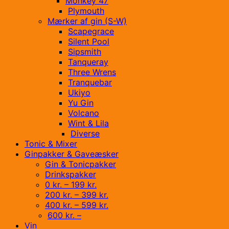
Monkey 47
Plymouth
Mærker af gin (S-W)
Scapegrace
Silent Pool
Sipsmith
Tanqueray
Three Wrens
Tranquebar
Ukiyo
Yu Gin
Volcano
Wint & Lila
Diverse
Tonic & Mixer
Ginpakker & Gaveæsker
Gin & Tonicpakker
Drinkspakker
0 kr. – 199 kr.
200 kr. – 399 kr.
400 kr. – 599 kr.
600 kr. –
Vin