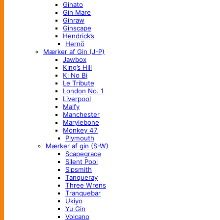
Ginato
Gin Mare
Ginraw
Ginscape
Hendrick’s
Hernö
Mærker af Gin (J-P)
Jawbox
King’s Hill
Ki No Bi
Le Tribute
London No. 1
Liverpool
Malfy
Manchester
Marylebone
Monkey 47
Plymouth
Mærker af gin (S-W)
Scapegrace
Silent Pool
Sipsmith
Tanqueray
Three Wrens
Tranquebar
Ukiyo
Yu Gin
Volcano