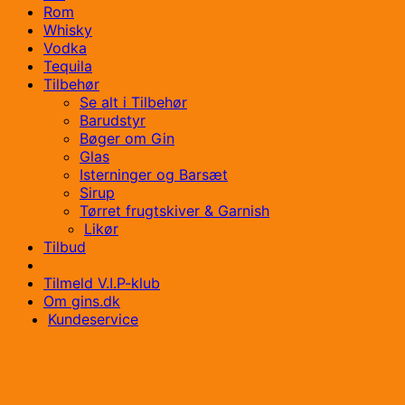
Rom
Whisky
Vodka
Tequila
Tilbehør
Se alt i Tilbehør
Barudstyr
Bøger om Gin
Glas
Isterninger og Barsæt
Sirup
Tørret frugtskiver & Garnish
Likør
Tilbud
Tilmeld V.I.P-klub
Om gins.dk
Kundeservice