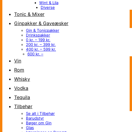
Wint & Lila
Diverse
Tonic & Mixer
Ginpakker & Gaveæsker
Gin & Tonicpakker
Drinkspakker
0 kr. – 199 kr.
200 kr. – 399 kr.
400 kr. – 599 kr.
600 kr. –
Vin
Rom
Whisky
Vodka
Tequila
Tilbehør
Se alt i Tilbehør
Barudstyr
Bøger om Gin
Glas