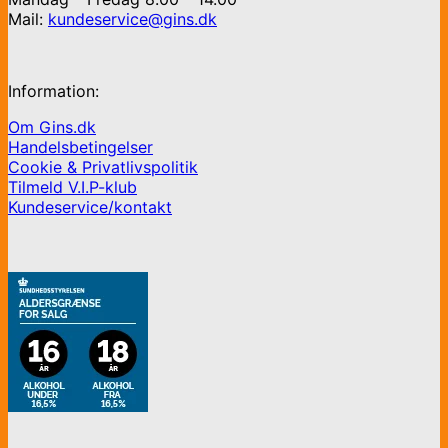
Mail:
kundeservice@gins.dk
Information:
Om Gins.dk
Handelsbetingelser
Cookie & Privatlivspolitik
Tilmeld V.I.P-klub
Kundeservice/kontakt