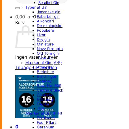
Se alle i Gin
Typer af Gin
Japanske gin
0,00
kr.
0
Rabarber gin
Alkoholfri
Kurv
De økologiske
Populære
Likør
Dry gin
Miniature
Navy Strength
Old Tom gin
Ingen varer i kurven.
Sloe gin
Mærker af Gin (A-E)
Tilbage til shoppen
Amuerte
Berkshire
Blind Tiger
Bombay
Buss No. 509
Carthy & Black
Citadelle
Edinburgh
Elephant
Elg
Mærker af Gin (F-H)
Ferdinand
Four Pillars
0
Geranium