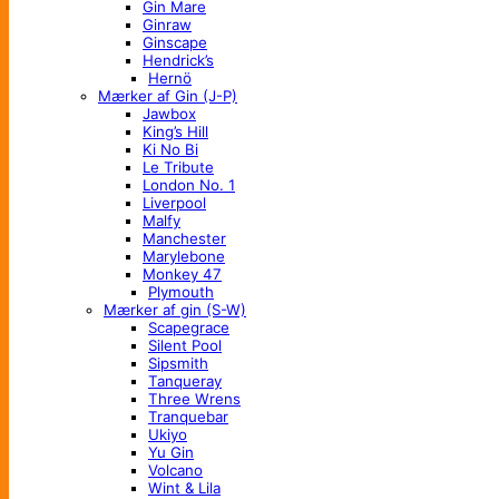
Gin Mare
Ginraw
Ginscape
Hendrick’s
Hernö
Mærker af Gin (J-P)
Jawbox
King’s Hill
Ki No Bi
Le Tribute
London No. 1
Liverpool
Malfy
Manchester
Marylebone
Monkey 47
Plymouth
Mærker af gin (S-W)
Scapegrace
Silent Pool
Sipsmith
Tanqueray
Three Wrens
Tranquebar
Ukiyo
Yu Gin
Volcano
Wint & Lila