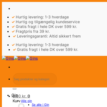
Fortsæt
til
indhold
✓
Hurtig levering: 1-3 hverdage
✓
Hurtig og tilgængelig kundeservice
✓
Gratis fragt i hele DK over 599 kr.
✓
Fragtpris fra 39 kr.
✓
Leveringsgaranti: Altid sikkert frem
✓
Hurtig levering: 1-3 hverdage
✓
Gratis fragt i hele DK over 599 kr.
Søg
efter:
Gin
0,00
kr.
0
Kurv
Alle gin
Se alle i Gin