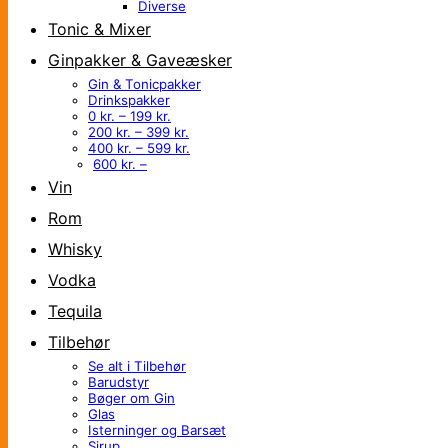
Diverse
Tonic & Mixer
Ginpakker & Gaveæsker
Gin & Tonicpakker
Drinkspakker
0 kr. – 199 kr.
200 kr. – 399 kr.
400 kr. – 599 kr.
600 kr. –
Vin
Rom
Whisky
Vodka
Tequila
Tilbehør
Se alt i Tilbehør
Barudstyr
Bøger om Gin
Glas
Isterninger og Barsæt
Sirup