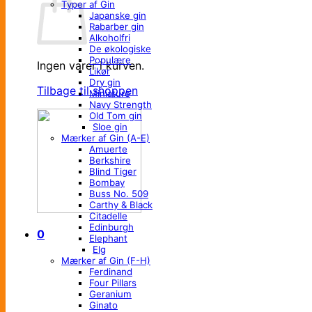
Typer af Gin
Japanske gin
Rabarber gin
Alkoholfri
De økologiske
Populære
Ingen varer i kurven.
Likør
Dry gin
Tilbage til shoppen
Miniature
Navy Strength
Old Tom gin
Sloe gin
Mærker af Gin (A-E)
Amuerte
Berkshire
Blind Tiger
Bombay
Buss No. 509
Carthy & Black
Citadelle
Edinburgh
0
Elephant
Elg
Mærker af Gin (F-H)
Ferdinand
Four Pillars
Geranium
Ginato