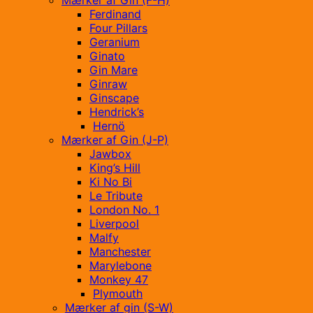
Mærker af Gin (F-H)
Ferdinand
Four Pillars
Geranium
Ginato
Gin Mare
Ginraw
Ginscape
Hendrick’s
Hernö
Mærker af Gin (J-P)
Jawbox
King’s Hill
Ki No Bi
Le Tribute
London No. 1
Liverpool
Malfy
Manchester
Marylebone
Monkey 47
Plymouth
Mærker af gin (S-W)