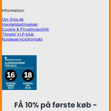
Information:
Om Gins.dk
Handelsbetingelser
Cookie & Privatlivspolitik
Tilmeld V.I.P-klub
Kundeservice/kontakt
FÅ 10% på første køb -