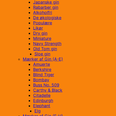
Japanske gin
Rabarber gin
Alkoholfri
De økologiske
Populære
Likør
Dry gin
Miniature
Navy Strength
Old Tom gin
Sloe gin
Mærker af Gin (A-E)
Amuerte
Berkshire
Blind Tiger
Bombay
Buss No. 509
Carthy & Black
Citadelle
Edinburgh
Elephant
Elg