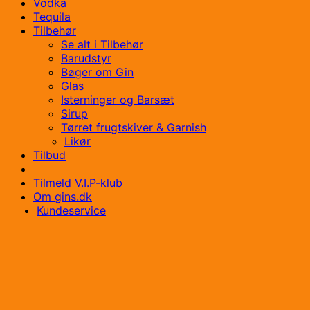
Vodka
Tequila
Tilbehør
Se alt i Tilbehør
Barudstyr
Bøger om Gin
Glas
Isterninger og Barsæt
Sirup
Tørret frugtskiver & Garnish
Likør
Tilbud
Tilmeld V.I.P-klub
Om gins.dk
Kundeservice