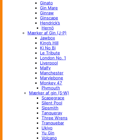
Ginato
Gin Mare
Ginraw
Ginscape
Hendrick’s
Hernö
Mærker af Gin (J-P)
Jawbox
King’s Hill
Ki No Bi
Le Tribute
London No. 1
Liverpool
Malfy
Manchester
Marylebone
Monkey 47
Plymouth
Mærker af gin (S-W)
Scapegrace
Silent Pool
Sipsmith
Tanqueray
Three Wrens
Tranquebar
Ukiyo
Yu Gin
Volcano