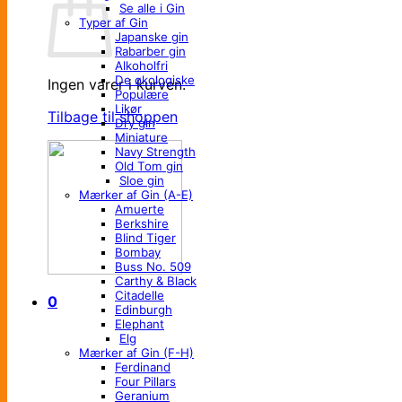
Se alle i Gin
Typer af Gin
Japanske gin
Rabarber gin
Alkoholfri
De økologiske
Ingen varer i kurven.
Populære
Likør
Tilbage til shoppen
Dry gin
Miniature
Navy Strength
Old Tom gin
Sloe gin
Mærker af Gin (A-E)
Amuerte
Berkshire
Blind Tiger
Bombay
Buss No. 509
Carthy & Black
Citadelle
0
Edinburgh
Elephant
Elg
Mærker af Gin (F-H)
Ferdinand
Four Pillars
Geranium