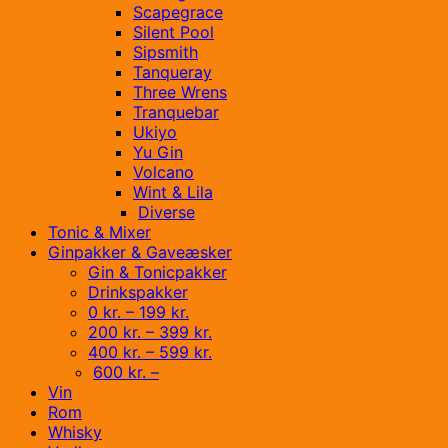
Scapegrace
Silent Pool
Sipsmith
Tanqueray
Three Wrens
Tranquebar
Ukiyo
Yu Gin
Volcano
Wint & Lila
Diverse
Tonic & Mixer
Ginpakker & Gaveæsker
Gin & Tonicpakker
Drinkspakker
0 kr. – 199 kr.
200 kr. – 399 kr.
400 kr. – 599 kr.
600 kr. –
Vin
Rom
Whisky