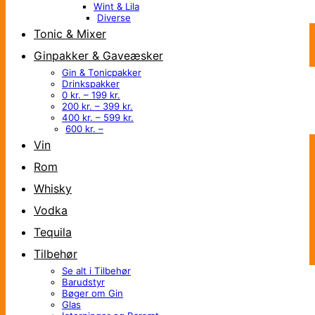
Wint & Lila
Diverse
Tonic & Mixer
Ginpakker & Gaveæsker
Gin & Tonicpakker
Drinkspakker
0 kr. – 199 kr.
200 kr. – 399 kr.
400 kr. – 599 kr.
600 kr. –
Vin
Rom
Whisky
Vodka
Tequila
Tilbehør
Se alt i Tilbehør
Barudstyr
Bøger om Gin
Glas