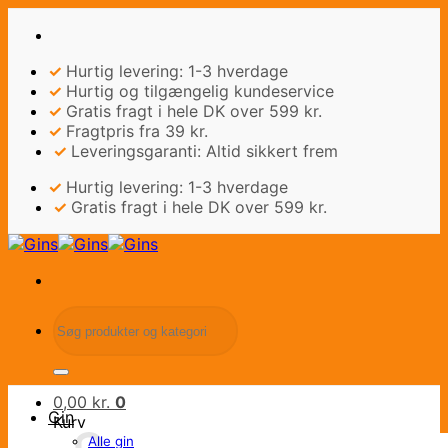
Fortsæt
til
indhold
✓
Hurtig levering: 1-3 hverdage
✓
Hurtig og tilgængelig kundeservice
✓
Gratis fragt i hele DK over 599 kr.
✓
Fragtpris fra 39 kr.
✓
Leveringsgaranti: Altid sikkert frem
✓
Hurtig levering: 1-3 hverdage
✓
Gratis fragt i hele DK over 599 kr.
Søg
efter:
0,00
kr.
0
Gin
Kurv
Alle gin