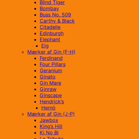
Blind Tiger
Bombay
Buss No. 509
Carthy & Black
Citadelle
Edinburgh
Elephant
Elg
Mærker af Gin (F-H)
Ferdinand
Four Pillars
Geranium
Ginato
Gin Mare
Ginraw
Ginscape
Hendrick’s
Hernö
Mærker af Gin (J-P)
Jawbox
King’s Hill
Ki No Bi
Le Tribute