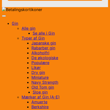
Gin
Alle gin
Se alle i Gin
Typer af Gin
Japanske gin
Rabarber gin
Alkoholfri
De økologiske
Populære
Likør
Dry gin
Miniature
Navy Strength
Old Tom gin
Sloe gin
Mærker af Gin (A-E)
Amuerte
Berkshire