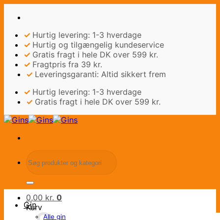
Fortsæt
til
indhold
✓
Hurtig levering: 1-3 hverdage
✓
Hurtig og tilgængelig kundeservice
✓
Gratis fragt i hele DK over 599 kr.
✓
Fragtpris fra 39 kr.
✓
Leveringsgaranti: Altid sikkert frem
✓
Hurtig levering: 1-3 hverdage
✓
Gratis fragt i hele DK over 599 kr.
Søg
efter:
0,00
kr.
0
Gin
Kurv
Alle gin