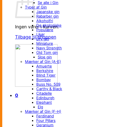
Se alle i Gin
Typer af Gin
Japanske gin
Rabarber gin
Alkoholfri
De økologiske
Ingen varer i kurven.
Populære
Likør
Tilbage til shoppen
Dry gin
Miniature
Navy Strength
Old Tom gin
Sloe gin
Mærker af Gin (A-E)
Amuerte
Berkshire
Blind Tiger
Bombay
Buss No. 509
Carthy & Black
Citadelle
0
Edinburgh
Elephant
Elg
Mærker af Gin (F-H)
Ferdinand
Four Pillars
Geranium