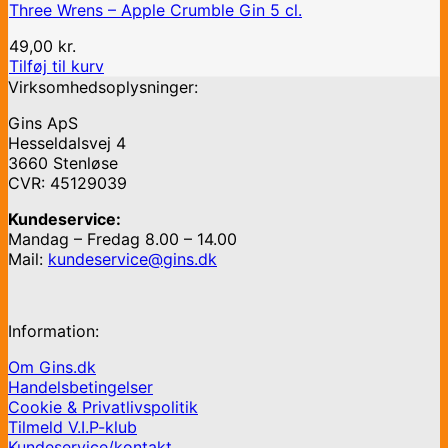
Three Wrens – Apple Crumble Gin 5 cl.
49,00
kr.
Tilføj til kurv
Virksomhedsoplysninger:
Gins ApS
Hesseldalsvej 4
3660 Stenløse
CVR: 45129039
Kundeservice:
Mandag – Fredag 8.00 – 14.00
Mail:
kundeservice@gins.dk
Information:
Om Gins.dk
Handelsbetingelser
Cookie & Privatlivspolitik
Tilmeld V.I.P-klub
Kundeservice/kontakt