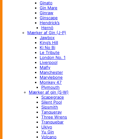
Ginato
Gin Mare
Ginraw
Ginscape
Hendrick’s
Hernö
Mærker af Gin (J-P)
Jawbox
King’s Hill
Ki No Bi
Le Tribute
London No. 1
Liverpool
Malfy
Manchester
Marylebone
Monkey 47
Plymouth
Mærker af gin (S-W)
Scapegrace
Silent Pool
Sipsmith
Tanqueray
Three Wrens
Tranquebar
Ukiyo
Yu Gin
Volcano