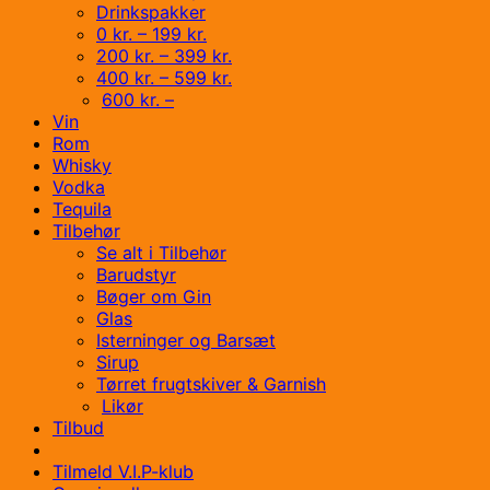
Drinkspakker
0 kr. – 199 kr.
200 kr. – 399 kr.
400 kr. – 599 kr.
600 kr. –
Vin
Rom
Whisky
Vodka
Tequila
Tilbehør
Se alt i Tilbehør
Barudstyr
Bøger om Gin
Glas
Isterninger og Barsæt
Sirup
Tørret frugtskiver & Garnish
Likør
Tilbud
Tilmeld V.I.P-klub