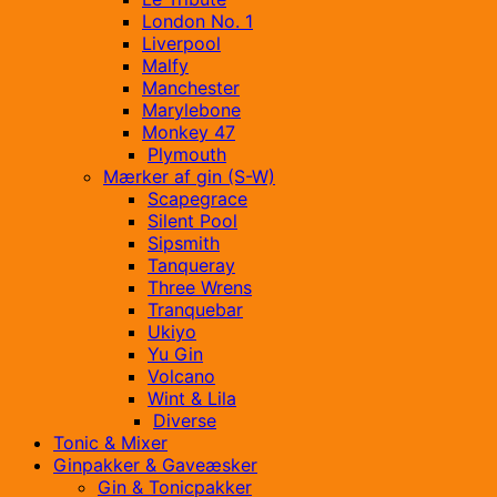
London No. 1
Liverpool
Malfy
Manchester
Marylebone
Monkey 47
Plymouth
Mærker af gin (S-W)
Scapegrace
Silent Pool
Sipsmith
Tanqueray
Three Wrens
Tranquebar
Ukiyo
Yu Gin
Volcano
Wint & Lila
Diverse
Tonic & Mixer
Ginpakker & Gaveæsker
Gin & Tonicpakker