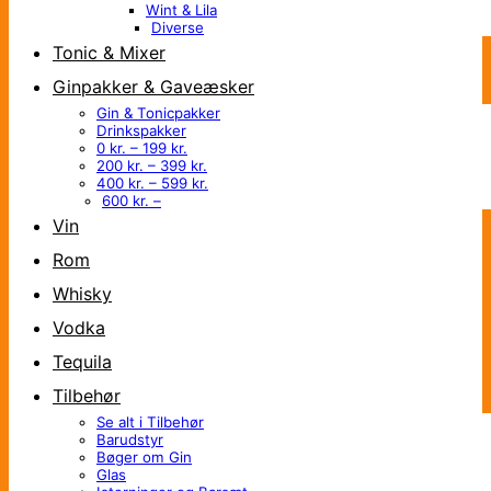
Wint & Lila
Diverse
Tonic & Mixer
Ginpakker & Gaveæsker
Gin & Tonicpakker
Drinkspakker
0 kr. – 199 kr.
200 kr. – 399 kr.
400 kr. – 599 kr.
600 kr. –
Vin
Rom
Whisky
Vodka
Tequila
Tilbehør
Se alt i Tilbehør
Barudstyr
Bøger om Gin
Glas