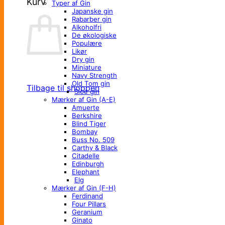
Kurv
Typer af Gin
Japanske gin
Rabarber gin
Alkoholfri
De økologiske
Populære
Likør
Dry gin
Miniature
Navy Strength
Old Tom gin
Tilbage til shoppen
Sloe gin
Mærker af Gin (A-E)
Amuerte
Berkshire
Blind Tiger
Bombay
Buss No. 509
Carthy & Black
Citadelle
Edinburgh
Elephant
Elg
Mærker af Gin (F-H)
Ferdinand
Four Pillars
Geranium
Ginato