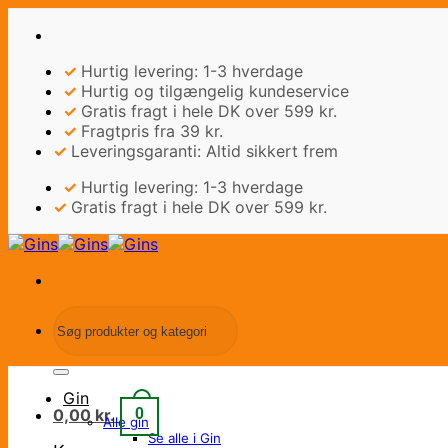
Fortsæt
til
indhold
✓
Hurtig levering: 1-3 hverdage
✓
Hurtig og tilgængelig kundeservice
✓
Gratis fragt i hele DK over 599 kr.
✓
Fragtpris fra 39 kr.
✓
Leveringsgaranti: Altid sikkert frem
✓
Hurtig levering: 1-3 hverdage
✓
Gratis fragt i hele DK over 599 kr.
Søg
efter:
Gin
0,00
kr.
0
Alle gin
Se alle i Gin