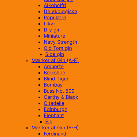
Alkoholfri
De økologiske
Populære
Likør
Dry gin
Miniature
Navy Strength
Old Tom gin
Sloe gin
Mærker af Gin (A-E)
Amuerte
Berkshire
Blind Tiger
Bombay
Buss No. 509
Carthy & Black
Citadelle
Edinburgh
Elephant
Elg
Mærker af Gin (F-H)
Ferdinand