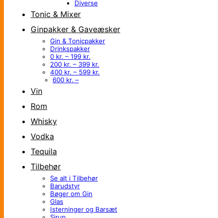
Diverse
Tonic & Mixer
Ginpakker & Gaveæsker
Gin & Tonicpakker
Drinkspakker
0 kr. – 199 kr.
200 kr. – 399 kr.
400 kr. – 599 kr.
600 kr. –
Vin
Rom
Whisky
Vodka
Tequila
Tilbehør
Se alt i Tilbehør
Barudstyr
Bøger om Gin
Glas
Isterninger og Barsæt
Sirup