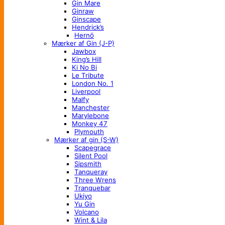
Gin Mare
Ginraw
Ginscape
Hendrick’s
Hernö
Mærker af Gin (J-P)
Jawbox
King’s Hill
Ki No Bi
Le Tribute
London No. 1
Liverpool
Malfy
Manchester
Marylebone
Monkey 47
Plymouth
Mærker af gin (S-W)
Scapegrace
Silent Pool
Sipsmith
Tanqueray
Three Wrens
Tranquebar
Ukiyo
Yu Gin
Volcano
Wint & Lila