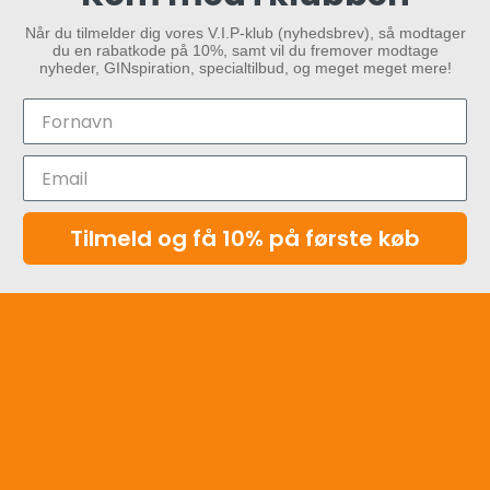
Når du tilmelder dig vores V.I.P-klub (nyhedsbrev), så modtager
du en rabatkode på 10%, samt vil du fremover modtage
nyheder, GINspiration, specialtilbud, og meget meget mere!
Tilmeld og få 10% på første køb