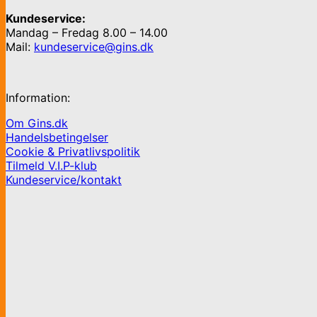
Kundeservice:
Mandag – Fredag 8.00 – 14.00
Mail:
kundeservice@gins.dk
Information:
Om Gins.dk
Handelsbetingelser
Cookie & Privatlivspolitik
Tilmeld V.I.P-klub
Kundeservice/kontakt