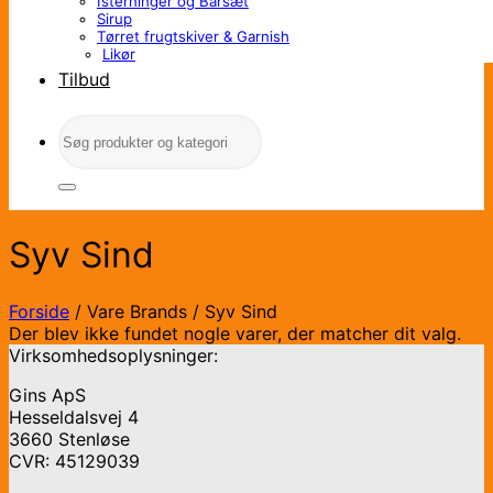
Isterninger og Barsæt
Sirup
Tørret frugtskiver & Garnish
Likør
Tilbud
Søg
efter:
Syv Sind
Forside
/
Vare Brands
/
Syv Sind
Der blev ikke fundet nogle varer, der matcher dit valg.
Virksomhedsoplysninger:
Gins ApS
Hesseldalsvej 4
3660 Stenløse
CVR: 45129039