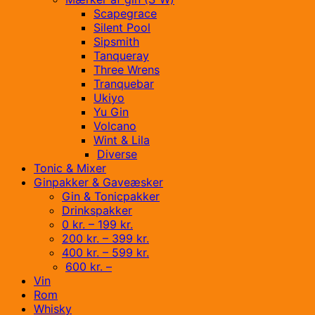
Scapegrace
Silent Pool
Sipsmith
Tanqueray
Three Wrens
Tranquebar
Ukiyo
Yu Gin
Volcano
Wint & Lila
Diverse
Tonic & Mixer
Ginpakker & Gaveæsker
Gin & Tonicpakker
Drinkspakker
0 kr. – 199 kr.
200 kr. – 399 kr.
400 kr. – 599 kr.
600 kr. –
Vin
Rom
Whisky