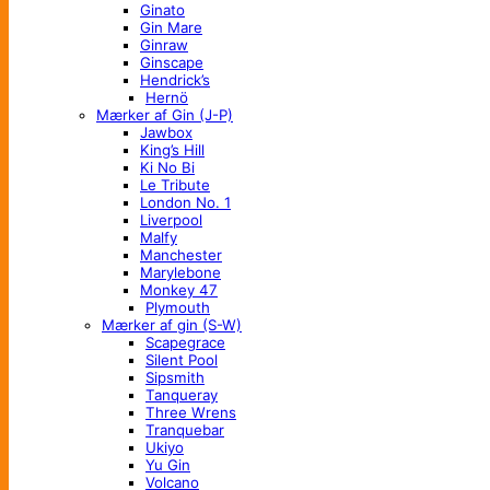
Ginato
Gin Mare
Ginraw
Ginscape
Hendrick’s
Hernö
Mærker af Gin (J-P)
Jawbox
King’s Hill
Ki No Bi
Le Tribute
London No. 1
Liverpool
Malfy
Manchester
Marylebone
Monkey 47
Plymouth
Mærker af gin (S-W)
Scapegrace
Silent Pool
Sipsmith
Tanqueray
Three Wrens
Tranquebar
Ukiyo
Yu Gin
Volcano