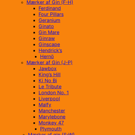
Mærker af Gin (F-H)
Ferdinand
Four Pillars
Geranium
Ginato
Gin Mare
Ginraw
Ginscape
Hendrick’s
Hernö
Mærker af Gin (J-P)
Jawbox
King’s Hill
Ki No Bi
Le Tribute
London No. 1
Liverpool
Malfy
Manchester
Marylebone
Monkey 47
Plymouth
Mærker af gin (S-W)