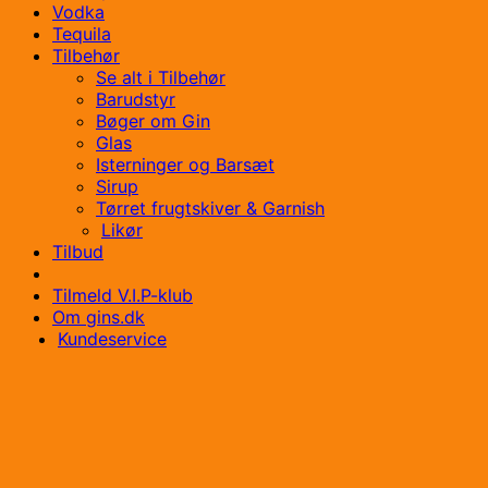
Vodka
Tequila
Tilbehør
Se alt i Tilbehør
Barudstyr
Bøger om Gin
Glas
Isterninger og Barsæt
Sirup
Tørret frugtskiver & Garnish
Likør
Tilbud
Tilmeld V.I.P-klub
Om gins.dk
Kundeservice