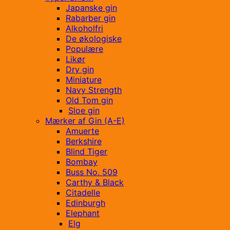
Japanske gin
Rabarber gin
Alkoholfri
De økologiske
Populære
Likør
Dry gin
Miniature
Navy Strength
Old Tom gin
Sloe gin
Mærker af Gin (A-E)
Amuerte
Berkshire
Blind Tiger
Bombay
Buss No. 509
Carthy & Black
Citadelle
Edinburgh
Elephant
Elg