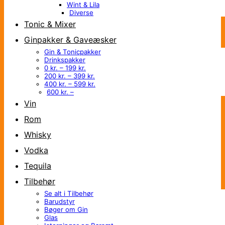
Wint & Lila
Diverse
Tonic & Mixer
Ginpakker & Gaveæsker
Gin & Tonicpakker
Drinkspakker
0 kr. – 199 kr.
200 kr. – 399 kr.
400 kr. – 599 kr.
600 kr. –
Vin
Rom
Whisky
Vodka
Tequila
Tilbehør
Se alt i Tilbehør
Barudstyr
Bøger om Gin
Glas