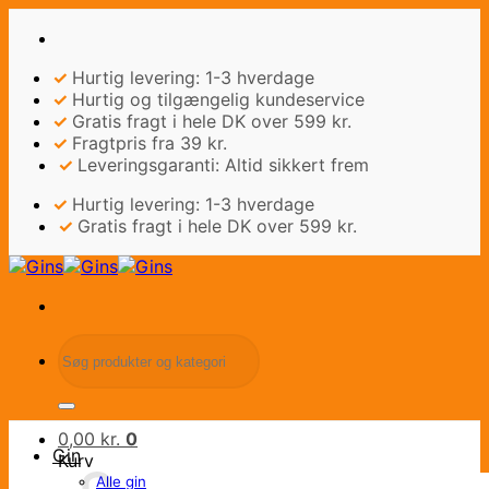
Fortsæt
til
indhold
✓
Hurtig levering: 1-3 hverdage
✓
Hurtig og tilgængelig kundeservice
✓
Gratis fragt i hele DK over 599 kr.
✓
Fragtpris fra 39 kr.
✓
Leveringsgaranti: Altid sikkert frem
✓
Hurtig levering: 1-3 hverdage
✓
Gratis fragt i hele DK over 599 kr.
Søg
efter:
0,00
kr.
0
Gin
Kurv
Alle gin