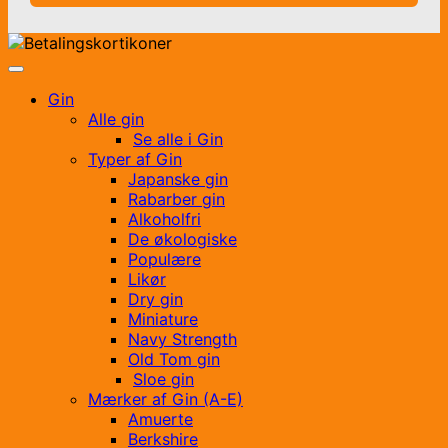
Gin
Alle gin
Se alle i Gin
Typer af Gin
Japanske gin
Rabarber gin
Alkoholfri
De økologiske
Populære
Likør
Dry gin
Miniature
Navy Strength
Old Tom gin
Sloe gin
Mærker af Gin (A-E)
Amuerte
Berkshire