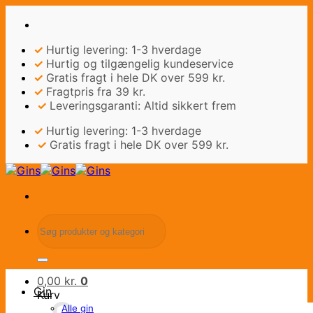
Fortsæt
til
indhold
✓
Hurtig levering: 1-3 hverdage
✓
Hurtig og tilgængelig kundeservice
✓
Gratis fragt i hele DK over 599 kr.
✓
Fragtpris fra 39 kr.
✓
Leveringsgaranti: Altid sikkert frem
✓
Hurtig levering: 1-3 hverdage
✓
Gratis fragt i hele DK over 599 kr.
Søg
efter:
0,00
kr.
0
Gin
Kurv
Alle gin