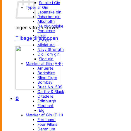
Se alle i Gin
Typer af Gin
Japanske gin
Rabarber gin
Alkoholfri
De økologiske
Ingen varer i kurven.
Populære
Likør
Tilbage til shoppen
Dry gin
Miniature
Navy Strength
Old Tom gin
Sloe gin
Mærker af Gin (A-E)
Amuerte
Berkshire
Blind Tiger
Bombay
Buss No. 509
Carthy & Black
Citadelle
0
Edinburgh
Elephant
Elg
Mærker af Gin (F-H)
Ferdinand
Four Pillars
Geranium