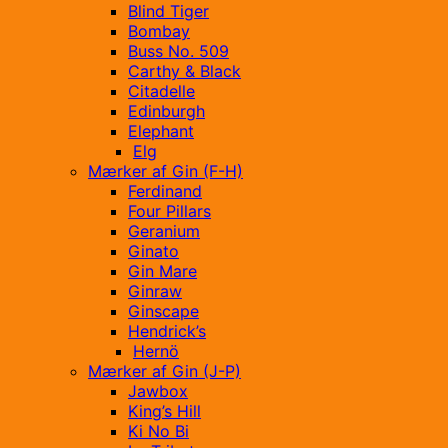
Blind Tiger
Bombay
Buss No. 509
Carthy & Black
Citadelle
Edinburgh
Elephant
Elg
Mærker af Gin (F-H)
Ferdinand
Four Pillars
Geranium
Ginato
Gin Mare
Ginraw
Ginscape
Hendrick’s
Hernö
Mærker af Gin (J-P)
Jawbox
King’s Hill
Ki No Bi