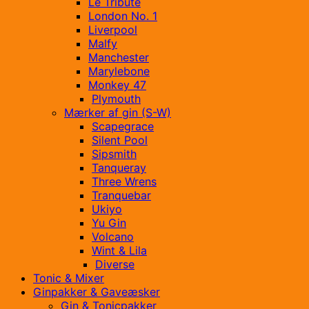
Le Tribute
London No. 1
Liverpool
Malfy
Manchester
Marylebone
Monkey 47
Plymouth
Mærker af gin (S-W)
Scapegrace
Silent Pool
Sipsmith
Tanqueray
Three Wrens
Tranquebar
Ukiyo
Yu Gin
Volcano
Wint & Lila
Diverse
Tonic & Mixer
Ginpakker & Gaveæsker
Gin & Tonicpakker