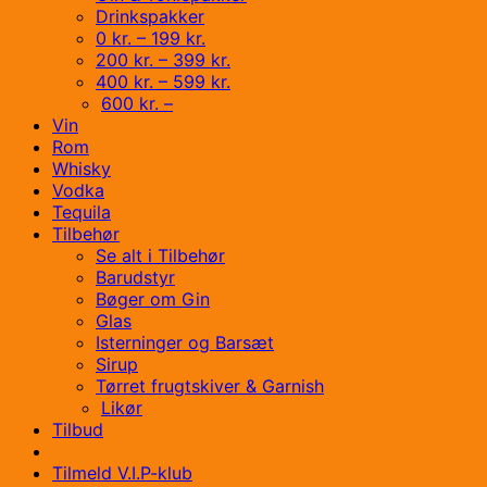
Drinkspakker
0 kr. – 199 kr.
200 kr. – 399 kr.
400 kr. – 599 kr.
600 kr. –
Vin
Rom
Whisky
Vodka
Tequila
Tilbehør
Se alt i Tilbehør
Barudstyr
Bøger om Gin
Glas
Isterninger og Barsæt
Sirup
Tørret frugtskiver & Garnish
Likør
Tilbud
Tilmeld V.I.P-klub