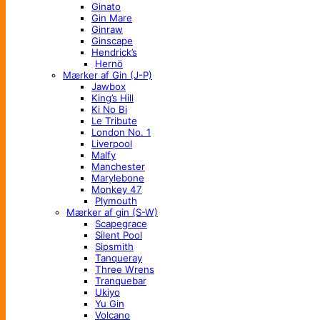
Ginato
Gin Mare
Ginraw
Ginscape
Hendrick’s
Hernö
Mærker af Gin (J-P)
Jawbox
King’s Hill
Ki No Bi
Le Tribute
London No. 1
Liverpool
Malfy
Manchester
Marylebone
Monkey 47
Plymouth
Mærker af gin (S-W)
Scapegrace
Silent Pool
Sipsmith
Tanqueray
Three Wrens
Tranquebar
Ukiyo
Yu Gin
Volcano