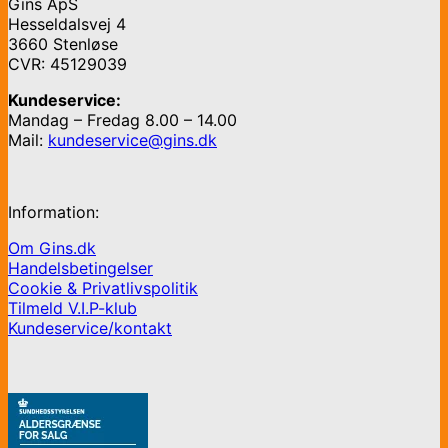
Gins ApS
Hesseldalsvej 4
3660 Stenløse
CVR: 45129039
Kundeservice:
Mandag – Fredag 8.00 – 14.00
Mail:
kundeservice@gins.dk
Information:
Om Gins.dk
Handelsbetingelser
Cookie & Privatlivspolitik
Tilmeld V.I.P-klub
Kundeservice/kontakt