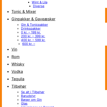
Wint & Lila
Diverse
Tonic & Mixer
Ginpakker & Gaveæsker
Gin & Tonicpakker
Drinkspakker
0 kr. – 199 kr.
200 kr. – 399 kr.
400 kr. – 599 kr.
600 kr. –
Vin
Rom
Whisky
Vodka
Tequila
Tilbehør
Se alt i Tilbehør
Barudstyr
Bøger om Gin
Glas