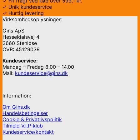
✓ Fri fragt ved køb over 599,- kr.
✓ Unik kundeservice
✓ Hurtig levering
Virksomhedsoplysninger:
Gins ApS
Hesseldalsvej 4
3660 Stenløse
CVR: 45129039
Kundeservice:
Mandag – Fredag 8.00 – 14.00
Mail:
kundeservice@gins.dk
Information:
Om Gins.dk
Handelsbetingelser
Cookie & Privatlivspolitik
Tilmeld V.I.P-klub
Kundeservice/kontakt