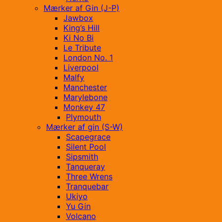
Mærker af Gin (J-P)
Jawbox
King’s Hill
Ki No Bi
Le Tribute
London No. 1
Liverpool
Malfy
Manchester
Marylebone
Monkey 47
Plymouth
Mærker af gin (S-W)
Scapegrace
Silent Pool
Sipsmith
Tanqueray
Three Wrens
Tranquebar
Ukiyo
Yu Gin
Volcano