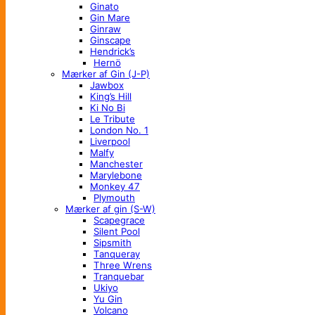
Ginato
Gin Mare
Ginraw
Ginscape
Hendrick’s
Hernö
Mærker af Gin (J-P)
Jawbox
King’s Hill
Ki No Bi
Le Tribute
London No. 1
Liverpool
Malfy
Manchester
Marylebone
Monkey 47
Plymouth
Mærker af gin (S-W)
Scapegrace
Silent Pool
Sipsmith
Tanqueray
Three Wrens
Tranquebar
Ukiyo
Yu Gin
Volcano