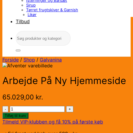
Isterninger og Barsæt
Sirup
Tørret frugtskiver & Garnish
Likør
Tilbud
Søg
efter:
Forside
/
Shop
/
Galvanina
Arbejde På Ny Hjemmeside
65.029,00
kr.
Arbejde
På
Tilføj til kurv
Ny
Tilmeld VIP-klubben og få 10% på første køb
Hjemmeside
antal