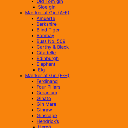
Old Tom gin
Sloe gin
Mærker af Gin (A-E)
Amuerte
Berkshire
Blind Tiger
Bombay
Buss No. 509
Carthy & Black
Citadelle
Edinburgh
Elephant
Elg
Mærker af Gin (F-H)
Ferdinand
Four Pillars
Geranium
Ginato
Gin Mare
Ginraw
Ginscape
Hendrick’s
Hernö