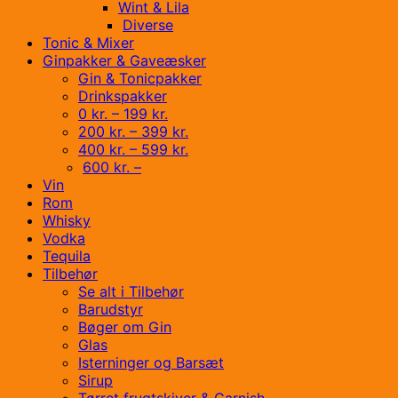
Wint & Lila
Diverse
Tonic & Mixer
Ginpakker & Gaveæsker
Gin & Tonicpakker
Drinkspakker
0 kr. – 199 kr.
200 kr. – 399 kr.
400 kr. – 599 kr.
600 kr. –
Vin
Rom
Whisky
Vodka
Tequila
Tilbehør
Se alt i Tilbehør
Barudstyr
Bøger om Gin
Glas
Isterninger og Barsæt
Sirup