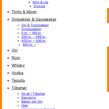
Wint & Lila
Diverse
Tonic & Mixer
Ginpakker & Gaveæsker
Gin & Tonicpakker
Drinkspakker
0 kr. – 199 kr.
200 kr. – 399 kr.
400 kr. – 599 kr.
600 kr. –
Vin
Rom
Whisky
Vodka
Tequila
Tilbehør
Se alt i Tilbehør
Barudstyr
Bøger om Gin
Glas