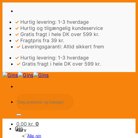
Fortsæt
til
indhold
✓
Hurtig levering: 1-3 hverdage
✓
Hurtig og tilgængelig kundeservice
✓
Gratis fragt i hele DK over 599 kr.
✓
Fragtpris fra 39 kr.
✓
Leveringsgaranti: Altid sikkert frem
✓
Hurtig levering: 1-3 hverdage
✓
Gratis fragt i hele DK over 599 kr.
Søg
efter:
0,00
kr.
0
Gin
Kurv
Alle gin