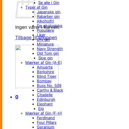
Se alle i Gin
Typer af Gin
Japanske gin
Rabarber gin
Alkoholfri
De økologiske
Ingen varer i kurven.
Populære
Likør
Tilbage til shoppen
Dry gin
Miniature
Navy Strength
Old Tom gin
Sloe gin
Mærker af Gin (A-E)
Amuerte
Berkshire
Blind Tiger
Bombay
Buss No. 509
Carthy & Black
Citadelle
0
Edinburgh
Elephant
Elg
Mærker af Gin (F-H)
Ferdinand
Four Pillars
Geranium