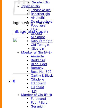
Se alle i Gin
Typer af Gin
Japanske gin
Rabarber gin
Alkoholfri
De økologiske
Ingen varer i kurven.
Populære
Likør
Tilbage til shoppen
Dry gin
Miniature
Navy Strength
Old Tom gin
Sloe gin
Mærker af Gin (A-E)
Amuerte
Berkshire
Blind Tiger
Bombay
Buss No. 509
Carthy & Black
Citadelle
0
Edinburgh
Elephant
Elg
Mærker af Gin (F-H)
Ferdinand
Four Pillars
Geranium