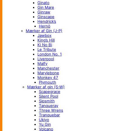
Ginato
Gin Mare
Ginraw
Ginscape
Hendrick’s
Hernö
Mærker af Gin (J-P)
Jawbox
King’s Hill
Ki No Bi
Le Tribute
London No. 1
Liverpool
Malfy
Manchester
Marylebone
Monkey 47
Plymouth
Mærker af gin (S-W)
Scapegrace
Silent Pool
Sipsmith
Tanqueray
Three Wrens
Tranquebar
Ukiyo
Yu Gin
Volcano