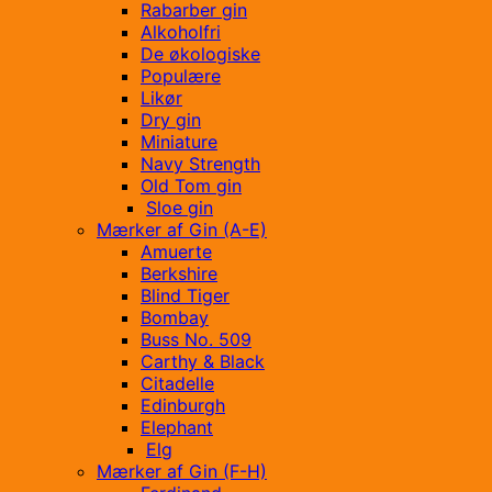
Rabarber gin
Alkoholfri
De økologiske
Populære
Likør
Dry gin
Miniature
Navy Strength
Old Tom gin
Sloe gin
Mærker af Gin (A-E)
Amuerte
Berkshire
Blind Tiger
Bombay
Buss No. 509
Carthy & Black
Citadelle
Edinburgh
Elephant
Elg
Mærker af Gin (F-H)