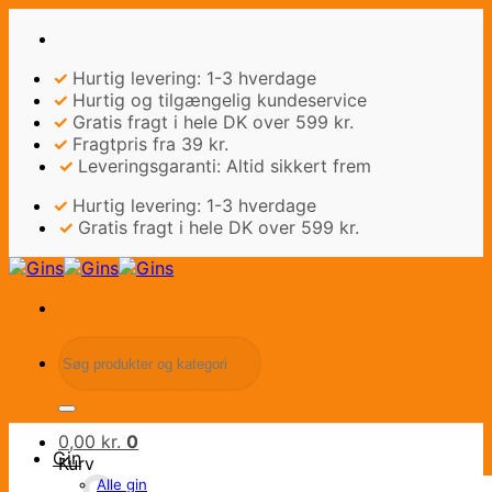
Fortsæt
til
indhold
✓
Hurtig levering: 1-3 hverdage
✓
Hurtig og tilgængelig kundeservice
✓
Gratis fragt i hele DK over 599 kr.
✓
Fragtpris fra 39 kr.
✓
Leveringsgaranti: Altid sikkert frem
✓
Hurtig levering: 1-3 hverdage
✓
Gratis fragt i hele DK over 599 kr.
Søg
efter:
0,00
kr.
0
Gin
Kurv
Alle gin