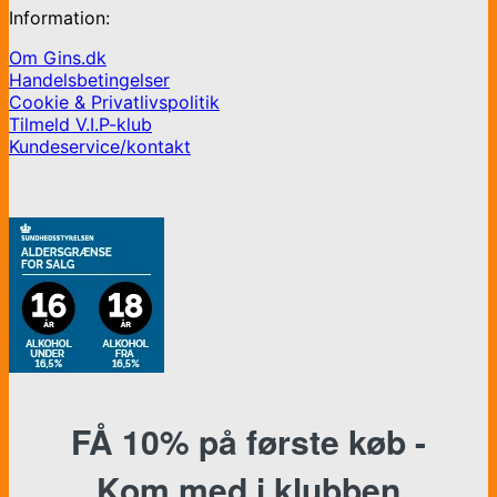
Information:
Om Gins.dk
Handelsbetingelser
Cookie & Privatlivspolitik
Tilmeld V.I.P-klub
Kundeservice/kontakt
FÅ 10% på første køb -
Kom med i klubben