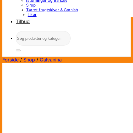
Isterninger og Barsæt
Sirup
Tørret frugtskiver & Garnish
Likør
Tilbud
Søg
efter:
Forside
/
Shop
/
Galvanina