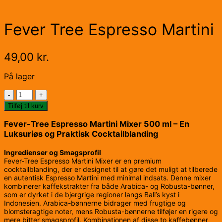
Fever Tree Espresso Martini
49,00
kr.
På lager
Fever
Tree
Tilføj til kurv
Espresso
Martini
Fever-Tree Espresso Martini Mixer 500 ml – En
antal
Luksuriøs og Praktisk Cocktailblanding
Ingredienser og Smagsprofil
Fever-Tree Espresso Martini Mixer er en premium
cocktailblanding, der er designet til at gøre det muligt at tilberede
en autentisk Espresso Martini med minimal indsats. Denne mixer
kombinerer kaffekstrakter fra både Arabica- og Robusta-bønner,
som er dyrket i de bjergrige regioner langs Bali’s kyst i
Indonesien. Arabica-bønnerne bidrager med frugtige og
blomsteragtige noter, mens Robusta-bønnerne tilføjer en rigere og
mere bitter smagsprofil. Kombinationen af disse to kaffebønner