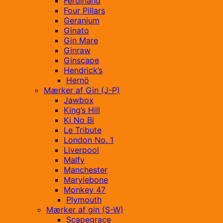
Ferdinand
Four Pillars
Geranium
Ginato
Gin Mare
Ginraw
Ginscape
Hendrick’s
Hernö
Mærker af Gin (J-P)
Jawbox
King’s Hill
Ki No Bi
Le Tribute
London No. 1
Liverpool
Malfy
Manchester
Marylebone
Monkey 47
Plymouth
Mærker af gin (S-W)
Scapegrace