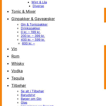
Wint & Lila
Diverse
Tonic & Mixer
Ginpakker & Gaveæsker
Gin & Tonicpakker
Drinkspakker
0 kr. – 199 kr.
200 kr. – 399 kr.
400 kr. – 599 kr.
600 kr. –
Vin
Rom
Whisky
Vodka
Tequila
Tilbehør
Se alt i Tilbehør
Barudstyr
Bøger om Gin
Glas