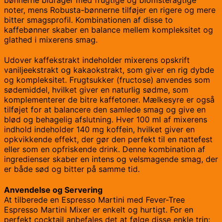
bønnerne bidrager med frugtige og blomsteragtige
noter, mens Robusta-bønnerne tilføjer en rigere og mere
bitter smagsprofil. Kombinationen af disse to
kaffebønner skaber en balance mellem kompleksitet og
glathed i mixerens smag.
Udover kaffekstrakt indeholder mixerens opskrift
vaniljeekstrakt og kakaokstrakt, som giver en rig dybde
og kompleksitet. Frugtsukker (fructose) anvendes som
sødemiddel, hvilket giver en naturlig sødme, som
komplementerer de bitre kaffetoner. Mælkesyre er også
tilføjet for at balancere den samlede smag og give en
blød og behagelig afslutning. Hver 100 ml af mixerens
indhold indeholder 140 mg koffein, hvilket giver en
opkvikkende effekt, der gør den perfekt til en nattefest
eller som en opfriskende drink. Denne kombination af
ingredienser skaber en intens og velsmagende smag, der
er både sød og bitter på samme tid.
Anvendelse og Servering
At tilberede en Espresso Martini med Fever-Tree
Espresso Martini Mixer er enkelt og hurtigt. For en
perfekt cocktail anbefales det at følge disse enkle trin: