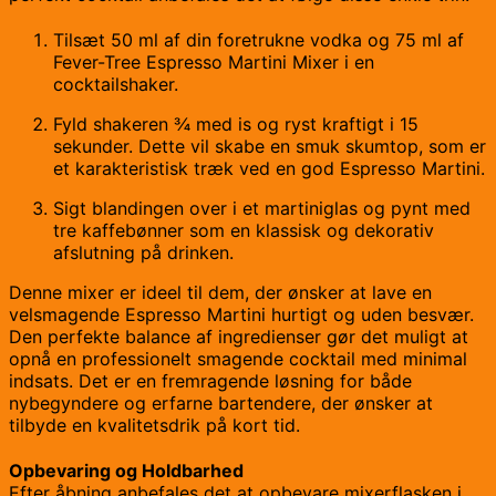
Tilsæt 50 ml af din foretrukne vodka og 75 ml af
Fever-Tree Espresso Martini Mixer i en
cocktailshaker.
Fyld shakeren ¾ med is og ryst kraftigt i 15
sekunder. Dette vil skabe en smuk skumtop, som er
et karakteristisk træk ved en god Espresso Martini.
Sigt blandingen over i et martiniglas og pynt med
tre kaffebønner som en klassisk og dekorativ
afslutning på drinken.
Denne mixer er ideel til dem, der ønsker at lave en
velsmagende Espresso Martini hurtigt og uden besvær.
Den perfekte balance af ingredienser gør det muligt at
opnå en professionelt smagende cocktail med minimal
indsats. Det er en fremragende løsning for både
nybegyndere og erfarne bartendere, der ønsker at
tilbyde en kvalitetsdrik på kort tid.
Opbevaring og Holdbarhed
Efter åbning anbefales det at opbevare mixerflasken i