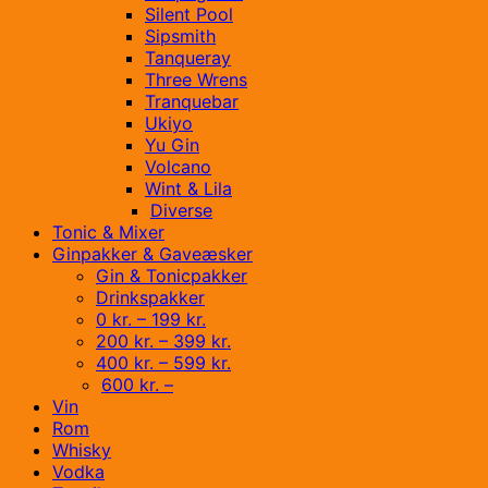
Silent Pool
Sipsmith
Tanqueray
Three Wrens
Tranquebar
Ukiyo
Yu Gin
Volcano
Wint & Lila
Diverse
Tonic & Mixer
Ginpakker & Gaveæsker
Gin & Tonicpakker
Drinkspakker
0 kr. – 199 kr.
200 kr. – 399 kr.
400 kr. – 599 kr.
600 kr. –
Vin
Rom
Whisky
Vodka