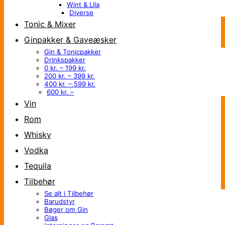
Wint & Lila
Diverse
Tonic & Mixer
Ginpakker & Gaveæsker
Gin & Tonicpakker
Drinkspakker
0 kr. – 199 kr.
200 kr. – 399 kr.
400 kr. – 599 kr.
600 kr. –
Vin
Rom
Whisky
Vodka
Tequila
Tilbehør
Se alt i Tilbehør
Barudstyr
Bøger om Gin
Glas