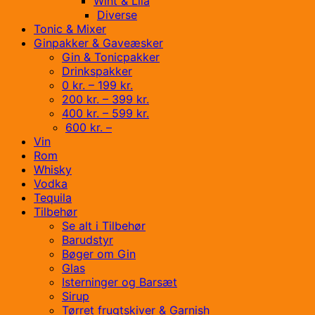
Wint & Lila
Diverse
Tonic & Mixer
Ginpakker & Gaveæsker
Gin & Tonicpakker
Drinkspakker
0 kr. – 199 kr.
200 kr. – 399 kr.
400 kr. – 599 kr.
600 kr. –
Vin
Rom
Whisky
Vodka
Tequila
Tilbehør
Se alt i Tilbehør
Barudstyr
Bøger om Gin
Glas
Isterninger og Barsæt
Sirup
Tørret frugtskiver & Garnish