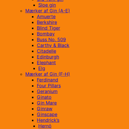
Sloe gin
Mærker af Gin (A-E)
Amuerte
Berkshire
Blind Tiger
Bombay
Buss No. 509
Carthy & Black
Citadelle
Edinburgh
Elephant
Elg
Mærker af Gin (F-H)
Ferdinand
Four Pillars
Geranium
Ginato
Gin Mare
Ginraw
Ginscape
Hendrick’s
Hernö