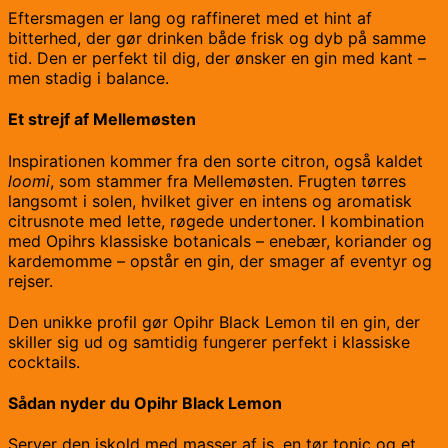
Eftersmagen er lang og raffineret med et hint af
bitterhed, der gør drinken både frisk og dyb på samme
tid. Den er perfekt til dig, der ønsker en gin med kant –
men stadig i balance.
Et strejf af Mellemøsten
Inspirationen kommer fra den sorte citron, også kaldet
loomi
, som stammer fra Mellemøsten. Frugten tørres
langsomt i solen, hvilket giver en intens og aromatisk
citrusnote med lette, røgede undertoner. I kombination
med Opihrs klassiske botanicals – enebær, koriander og
kardemomme – opstår en gin, der smager af eventyr og
rejser.
Den unikke profil gør Opihr Black Lemon til en gin, der
skiller sig ud og samtidig fungerer perfekt i klassiske
cocktails.
Sådan nyder du Opihr Black Lemon
Server den iskold med masser af is, en tør tonic og et