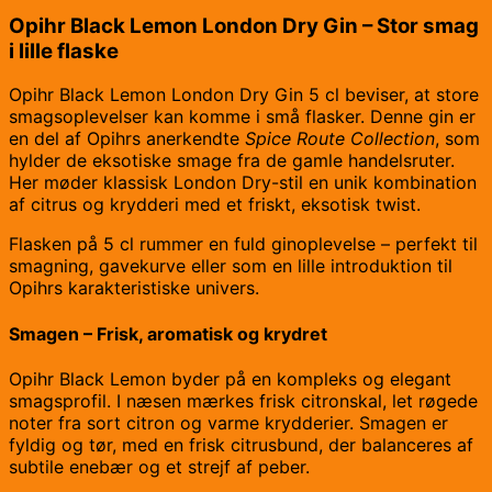
Opihr Black Lemon London Dry Gin – Stor smag
i lille flaske
Opihr Black Lemon London Dry Gin 5 cl beviser, at store
smagsoplevelser kan komme i små flasker. Denne gin er
en del af Opihrs anerkendte
Spice Route Collection
, som
hylder de eksotiske smage fra de gamle handelsruter.
Her møder klassisk London Dry-stil en unik kombination
af citrus og krydderi med et friskt, eksotisk twist.
Flasken på 5 cl rummer en fuld ginoplevelse – perfekt til
smagning, gavekurve eller som en lille introduktion til
Opihrs karakteristiske univers.
Smagen – Frisk, aromatisk og krydret
Opihr Black Lemon byder på en kompleks og elegant
smagsprofil. I næsen mærkes frisk citronskal, let røgede
noter fra sort citron og varme krydderier. Smagen er
fyldig og tør, med en frisk citrusbund, der balanceres af
subtile enebær og et strejf af peber.