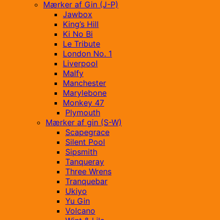
Mærker af Gin (J-P)
Jawbox
King’s Hill
Ki No Bi
Le Tribute
London No. 1
Liverpool
Malfy
Manchester
Marylebone
Monkey 47
Plymouth
Mærker af gin (S-W)
Scapegrace
Silent Pool
Sipsmith
Tanqueray
Three Wrens
Tranquebar
Ukiyo
Yu Gin
Volcano