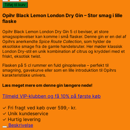
Black
Tilføj til kurv
Lemon
London
Opihr Black Lemon London Dry Gin – Stor smag i lille
Dry
flaske
Gin
Opihr Black Lemon London Dry Gin 5 cl beviser, at store
5cl.
smagsoplevelser kan komme i små flasker. Denne gin er en del af
antal
Opihrs anerkendte
Spice Route Collection
, som hylder de
eksotiske smage fra de gamle handelsruter. Her møder klassisk
London Dry-stil en unik kombination af citrus og krydderi med et
friskt, eksotisk twist.
Flasken på 5 cl rummer en fuld ginoplevelse – perfekt til
smagning, gavekurve eller som en lille introduktion til Opihrs
karakteristiske univers.
Læs meget mere om denne gin længere nede!
Tilmeld VIP-klubben og få 10% på første køb
✓ Fri fragt ved køb over 599,- kr.
✓ Unik kundeservice
✓ Hurtig levering
Beskrivelse