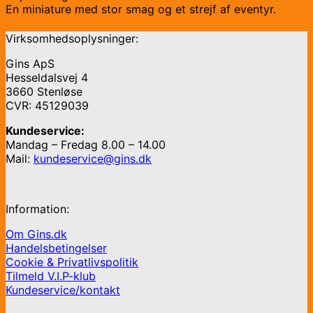
En miniature med stor smag og et strejf af eventyr.
Virksomhedsoplysninger:
Gins ApS
Hesseldalsvej 4
3660 Stenløse
CVR: 45129039
Kundeservice:
Mandag – Fredag 8.00 – 14.00
Mail:
kundeservice@gins.dk
Information:
Om Gins.dk
Handelsbetingelser
Cookie & Privatlivspolitik
Tilmeld V.I.P-klub
Kundeservice/kontakt