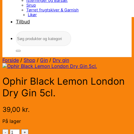
Isterninger og Barsæt
Sirup
Tørret frugtskiver & Garnish
Likør
Tilbud
Søg
efter:
Forside
/
Shop
/
Gin
/
Dry gin
Ophir Black Lemon London
Dry Gin 5cl.
39,00
kr.
På lager
Ophir