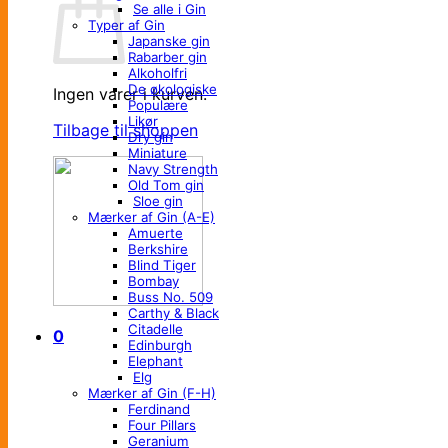
Se alle i Gin
Typer af Gin
Japanske gin
Rabarber gin
Alkoholfri
De økologiske
Ingen varer i kurven.
Populære
Likør
Tilbage til shoppen
Dry gin
Miniature
Navy Strength
Old Tom gin
Sloe gin
Mærker af Gin (A-E)
Amuerte
Berkshire
Blind Tiger
Bombay
Buss No. 509
Carthy & Black
Citadelle
0
Edinburgh
Elephant
Elg
Mærker af Gin (F-H)
Ferdinand
Four Pillars
Geranium