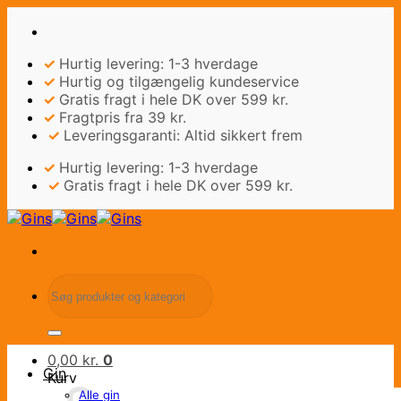
Fortsæt
til
indhold
✓
Hurtig levering: 1-3 hverdage
✓
Hurtig og tilgængelig kundeservice
✓
Gratis fragt i hele DK over 599 kr.
✓
Fragtpris fra 39 kr.
✓
Leveringsgaranti: Altid sikkert frem
✓
Hurtig levering: 1-3 hverdage
✓
Gratis fragt i hele DK over 599 kr.
Søg
efter:
0,00
kr.
0
Gin
Kurv
Alle gin