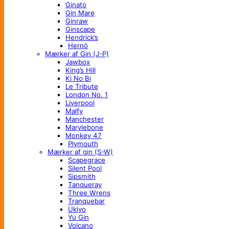
Ginato
Gin Mare
Ginraw
Ginscape
Hendrick’s
Hernö
Mærker af Gin (J-P)
Jawbox
King’s Hill
Ki No Bi
Le Tribute
London No. 1
Liverpool
Malfy
Manchester
Marylebone
Monkey 47
Plymouth
Mærker af gin (S-W)
Scapegrace
Silent Pool
Sipsmith
Tanqueray
Three Wrens
Tranquebar
Ukiyo
Yu Gin
Volcano