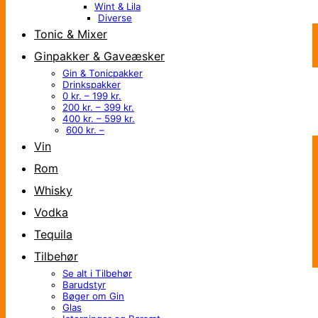
Wint & Lila
Diverse
Tonic & Mixer
Ginpakker & Gaveæsker
Gin & Tonicpakker
Drinkspakker
0 kr. – 199 kr.
200 kr. – 399 kr.
400 kr. – 599 kr.
600 kr. –
Vin
Rom
Whisky
Vodka
Tequila
Tilbehør
Se alt i Tilbehør
Barudstyr
Bøger om Gin
Glas