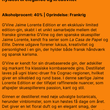
Alkoholprocent: 40% | Oprindelse: Frankrig
G’Vine Jaime Lorente Edition er en eksklusiv limited
edition-gin, skabt i et unikt samarbejde mellem det
franske ginmærke G’Vine og den spanske skuespiller
Jaime Lorente, kendt fra serier som
La Casa de Papel
og
Elite
. Denne udgave forener luksus, kreativitet og
personlighed i en gin, der hylder både fransk håndværk
og spansk karisma.
G’Vine er kendt for sin druebaserede gin, der adskiller
sig markant fra klassiske kornbaserede gins. Destillatet
laves på ugni blanc-druer fra Cognac-regionen, hvilket
giver en silkeblød og rund base. I denne særlige Jaime
Lorente Edition er der tilføjet raffinerede nuancer, som
afspejler skuespillerens passion, kant og stil.
Ginnen er destilleret med nøje udvalgte botanicals,
herunder vinblomster, som kun høstes få dage om året.
Det giver en let floral duft og en elegant smag, der