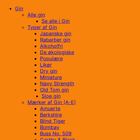
Gin
Alle gin
Se alle i Gin
Typer af Gin
Japanske gin
Rabarber gin
Alkoholfri
De økologiske
Populære
Likør
Dry gin
Miniature
Navy Strength
Old Tom gin
Sloe gin
Mærker af Gin (A-E)
Amuerte
Berkshire
Blind Tiger
Bombay
Buss No. 509
Carthy & Black