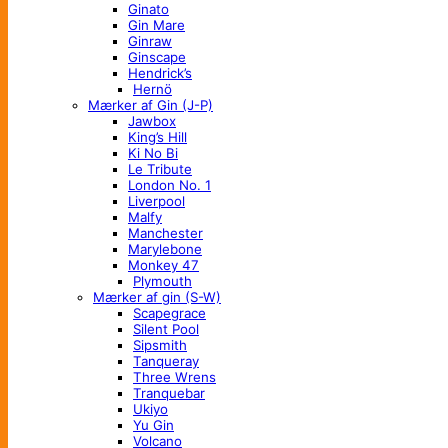
Ginato
Gin Mare
Ginraw
Ginscape
Hendrick’s
Hernö
Mærker af Gin (J-P)
Jawbox
King’s Hill
Ki No Bi
Le Tribute
London No. 1
Liverpool
Malfy
Manchester
Marylebone
Monkey 47
Plymouth
Mærker af gin (S-W)
Scapegrace
Silent Pool
Sipsmith
Tanqueray
Three Wrens
Tranquebar
Ukiyo
Yu Gin
Volcano