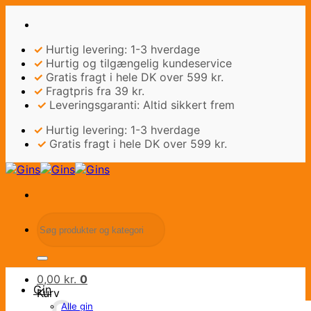
Fortsæt
til
indhold
✓
Hurtig levering: 1-3 hverdage
✓
Hurtig og tilgængelig kundeservice
✓
Gratis fragt i hele DK over 599 kr.
✓
Fragtpris fra 39 kr.
✓
Leveringsgaranti: Altid sikkert frem
✓
Hurtig levering: 1-3 hverdage
✓
Gratis fragt i hele DK over 599 kr.
Søg
efter:
0,00
kr.
0
Gin
Kurv
Alle gin