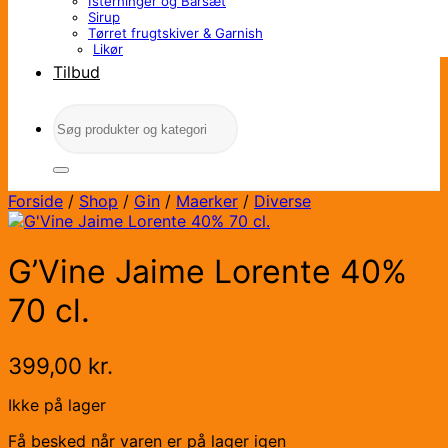
Isterninger og Barsæt
Sirup
Tørret frugtskiver & Garnish
Likør
Tilbud
Søg
efter:
Forside
/
Shop
/
Gin
/
Maerker
/
Diverse
G’Vine Jaime Lorente 40%
70 cl.
399,00
kr.
Ikke på lager
Få besked når varen er på lager igen