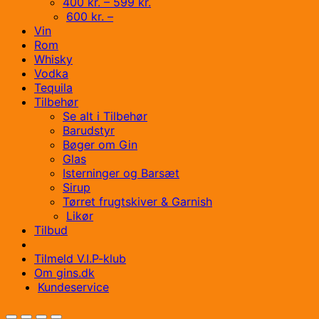
400 kr. – 599 kr.
600 kr. –
Vin
Rom
Whisky
Vodka
Tequila
Tilbehør
Se alt i Tilbehør
Barudstyr
Bøger om Gin
Glas
Isterninger og Barsæt
Sirup
Tørret frugtskiver & Garnish
Likør
Tilbud
Tilmeld V.I.P-klub
Om gins.dk
Kundeservice