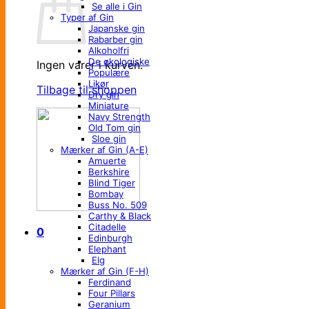
Se alle i Gin
Typer af Gin
Japanske gin
Rabarber gin
Alkoholfri
De økologiske
Ingen varer i kurven.
Populære
Likør
Tilbage til shoppen
Dry gin
Miniature
Navy Strength
Old Tom gin
Sloe gin
Mærker af Gin (A-E)
Amuerte
Berkshire
Blind Tiger
Bombay
Buss No. 509
Carthy & Black
Citadelle
0
Edinburgh
Elephant
Elg
Mærker af Gin (F-H)
Ferdinand
Four Pillars
Geranium