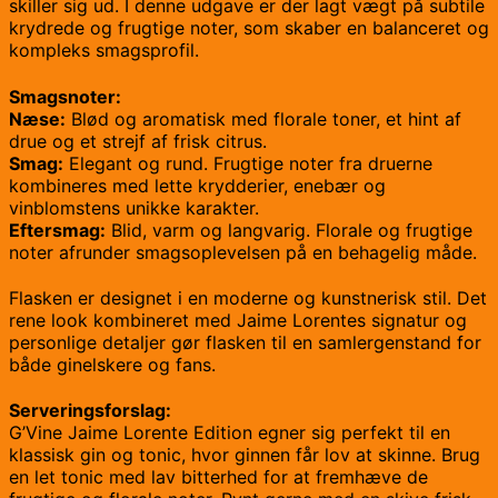
skiller sig ud. I denne udgave er der lagt vægt på subtile
krydrede og frugtige noter, som skaber en balanceret og
kompleks smagsprofil.
Smagsnoter:
Næse:
Blød og aromatisk med florale toner, et hint af
drue og et strejf af frisk citrus.
Smag:
Elegant og rund. Frugtige noter fra druerne
kombineres med lette krydderier, enebær og
vinblomstens unikke karakter.
Eftersmag:
Blid, varm og langvarig. Florale og frugtige
noter afrunder smagsoplevelsen på en behagelig måde.
Flasken er designet i en moderne og kunstnerisk stil. Det
rene look kombineret med Jaime Lorentes signatur og
personlige detaljer gør flasken til en samlergenstand for
både ginelskere og fans.
Serveringsforslag:
G’Vine Jaime Lorente Edition egner sig perfekt til en
klassisk gin og tonic, hvor ginnen får lov at skinne. Brug
en let tonic med lav bitterhed for at fremhæve de