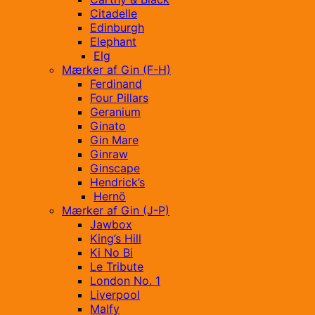
Citadelle
Edinburgh
Elephant
Elg
Mærker af Gin (F-H)
Ferdinand
Four Pillars
Geranium
Ginato
Gin Mare
Ginraw
Ginscape
Hendrick’s
Hernö
Mærker af Gin (J-P)
Jawbox
King’s Hill
Ki No Bi
Le Tribute
London No. 1
Liverpool
Malfy