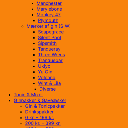
Manchester
Marylebone
Monkey 47
Plymouth
Mærker af gin (S-W)
Scapegrace
Silent Pool
Sipsmith
Tanqueray
Three Wrens
Tranquebar
Ukiyo
Yu Gin
Volcano
Wint & Lila
Diverse
Tonic & Mixer
Ginpakker & Gaveæsker
Gin & Tonicpakker
Drinkspakker
0 kr. – 199 kr.
200 kr. – 399 kr.