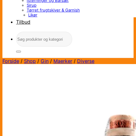
Isterninger og Barsæt
Sirup
Tørret frugtskiver & Garnish
Likør
Tilbud
Søg
efter:
Forside
/
Shop
/
Gin
/
Maerker
/
Diverse