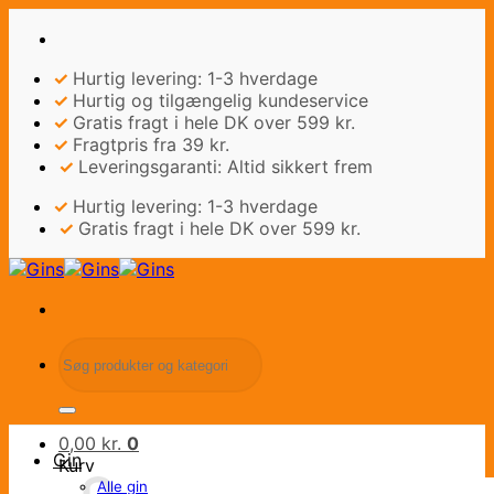
Fortsæt
til
indhold
✓
Hurtig levering: 1-3 hverdage
✓
Hurtig og tilgængelig kundeservice
✓
Gratis fragt i hele DK over 599 kr.
✓
Fragtpris fra 39 kr.
✓
Leveringsgaranti: Altid sikkert frem
✓
Hurtig levering: 1-3 hverdage
✓
Gratis fragt i hele DK over 599 kr.
Søg
efter:
0,00
kr.
0
Gin
Kurv
Alle gin