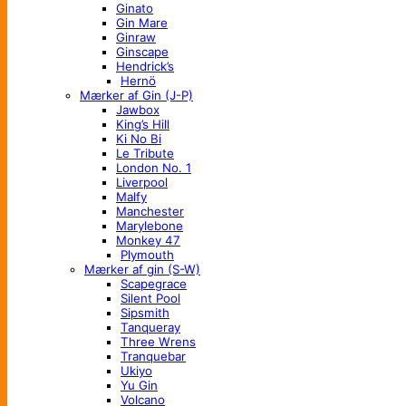
Ginato
Gin Mare
Ginraw
Ginscape
Hendrick’s
Hernö
Mærker af Gin (J-P)
Jawbox
King’s Hill
Ki No Bi
Le Tribute
London No. 1
Liverpool
Malfy
Manchester
Marylebone
Monkey 47
Plymouth
Mærker af gin (S-W)
Scapegrace
Silent Pool
Sipsmith
Tanqueray
Three Wrens
Tranquebar
Ukiyo
Yu Gin
Volcano