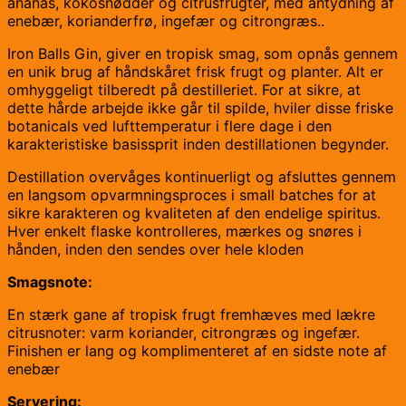
ananas, kokosnødder og citrusfrugter, med antydning af
enebær, korianderfrø, ingefær og citrongræs..
Iron Balls Gin, giver en tropisk smag, som opnås gennem
en unik brug af håndskåret frisk frugt og planter. Alt er
omhyggeligt tilberedt på destilleriet. For at sikre, at
dette hårde arbejde ikke går til spilde, hviler disse friske
botanicals ved lufttemperatur i flere dage i den
karakteristiske basissprit inden destillationen begynder.
Destillation overvåges kontinuerligt og afsluttes gennem
en langsom opvarmningsproces i small batches for at
sikre karakteren og kvaliteten af den endelige spiritus.
Hver enkelt flaske kontrolleres, mærkes og snøres i
hånden, inden den sendes over hele kloden
Smagsnote:
En stærk gane af tropisk frugt fremhæves med lækre
citrusnoter: varm koriander, citrongræs og ingefær.
Finishen er lang og komplimenteret af en sidste note af
enebær
Servering: