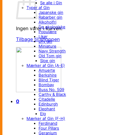
Se alle i Gin
Typer af Gin
Japanske gin
Rabarber gin
Alkoholfri
De økologiske
Ingen varer i kurven.
Populære
Likør
Tilbage til shoppen
Dry gin
Miniature
Navy Strength
Old Tom gin
Sloe gin
Mærker af Gin (A-E)
Amuerte
Berkshire
Blind Tiger
Bombay
Buss No. 509
Carthy & Black
Citadelle
0
Edinburgh
Elephant
Elg
Mærker af Gin (F-H)
Ferdinand
Four Pillars
Geranium