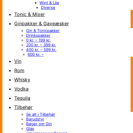
Wint & Lila
Diverse
Tonic & Mixer
Ginpakker & Gaveæsker
Gin & Tonicpakker
Drinkspakker
0 kr. – 199 kr.
200 kr. – 399 kr.
400 kr. – 599 kr.
600 kr. –
Vin
Rom
Whisky
Vodka
Tequila
Tilbehør
Se alt i Tilbehør
Barudstyr
Bøger om Gin
Glas