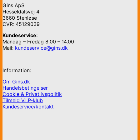
Gins ApS
Hesseldalsvej 4
3660 Stenløse
CVR: 45129039
Kundeservice:
Mandag – Fredag 8.00 – 14.00
Mail:
kundeservice@gins.dk
Information:
Om Gins.dk
Handelsbetingelser
Cookie & Privatlivspolitik
Tilmeld V.I.P-klub
Kundeservice/kontakt