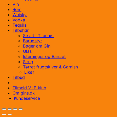
Vin
Rom
Whisky
Vodka
Tequila
Tilbehør
Se alt i Tilbehør
Barudstyr
Bøger om Gin
Glas
Isterninger og Barsæt
Sirup
Tørret frugtskiver & Garnish
Likør
Tilbud
Tilmeld V.I.P-klub
Om gins.dk
Kundeservice