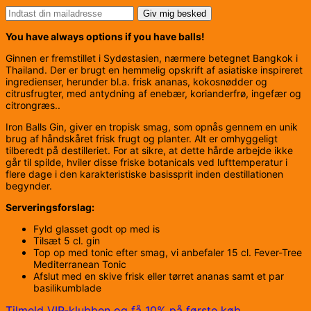
Giv mig besked
You have always options if you have balls!
Ginnen er fremstillet i Sydøstasien, nærmere betegnet Bangkok i
Thailand. Der er brugt en hemmelig opskrift af asiatiske inspireret
ingredienser, herunder bl.a. frisk ananas, kokosnødder og
citrusfrugter, med antydning af enebær, korianderfrø, ingefær og
citrongræs..
Iron Balls Gin, giver en tropisk smag, som opnås gennem en unik
brug af håndskåret frisk frugt og planter. Alt er omhyggeligt
tilberedt på destilleriet. For at sikre, at dette hårde arbejde ikke
går til spilde, hviler disse friske botanicals ved lufttemperatur i
flere dage i den karakteristiske basissprit inden destillationen
begynder.
Serveringsforslag:
Fyld glasset godt op med is
Tilsæt 5 cl. gin
Top op med tonic efter smag, vi anbefaler 15 cl. Fever-Tree
Mediterranean Tonic
Afslut med en skive frisk eller tørret ananas samt et par
basilikumblade
Tilmeld VIP-klubben og få 10% på første køb