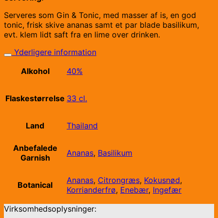
Serveres som Gin & Tonic, med masser af is, en god
tonic, frisk skive ananas samt et par blade basilikum,
evt. klem lidt saft fra en lime over drinken.
Yderligere information
Alkohol
40%
Flaskestørrelse
33 cl.
Land
Thailand
Anbefalede
Ananas
,
Basilikum
Garnish
Ananas
,
Citrongræs
,
Kokusnød
,
Botanical
Korrianderfrø
,
Enebær
,
Ingefær
Virksomhedsoplysninger: