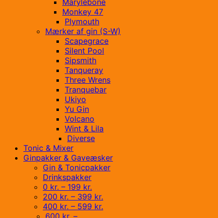
Marylebone
Monkey 47
Plymouth
Mærker af gin (S-W)
Scapegrace
Silent Pool
Sipsmith
Tanqueray
Three Wrens
Tranquebar
Ukiyo
Yu Gin
Volcano
Wint & Lila
Diverse
Tonic & Mixer
Ginpakker & Gaveæsker
Gin & Tonicpakker
Drinkspakker
0 kr. – 199 kr.
200 kr. – 399 kr.
400 kr. – 599 kr.
600 kr. –