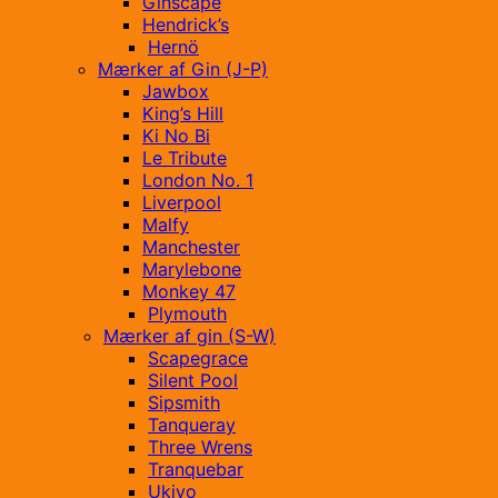
Ginscape
Hendrick’s
Hernö
Mærker af Gin (J-P)
Jawbox
King’s Hill
Ki No Bi
Le Tribute
London No. 1
Liverpool
Malfy
Manchester
Marylebone
Monkey 47
Plymouth
Mærker af gin (S-W)
Scapegrace
Silent Pool
Sipsmith
Tanqueray
Three Wrens
Tranquebar
Ukiyo