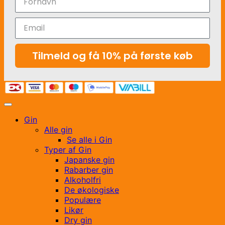
Tilmeld og få 10% på første køb
Gin
Alle gin
Se alle i Gin
Typer af Gin
Japanske gin
Rabarber gin
Alkoholfri
De økologiske
Populære
Likør
Dry gin