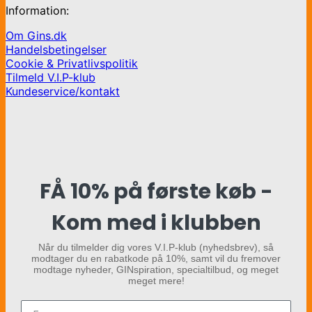
Information:
Om Gins.dk
Handelsbetingelser
Cookie & Privatlivspolitik
Tilmeld V.I.P-klub
Kundeservice/kontakt
FÅ 10% på første køb -
Kom med i klubben
Når du tilmelder dig vores V.I.P-klub (nyhedsbrev), så
modtager du en rabatkode på 10%, samt vil du fremover
modtage nyheder, GINspiration, specialtilbud, og meget
meget mere!