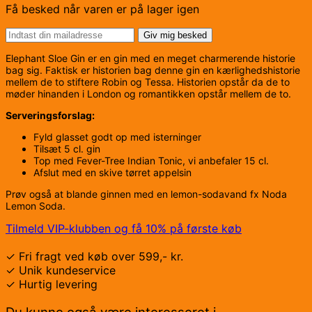
Få besked når varen er på lager igen
369,00 kr..
339,00 kr..
Giv mig besked
Elephant Sloe Gin er en gin med en meget charmerende historie
bag sig. Faktisk er historien bag denne gin en kærlighedshistorie
mellem de to stiftere Robin og Tessa. Historien opstår da de to
møder hinanden i London og romantikken opstår mellem de to.
Serveringsforslag:
Fyld glasset godt op med isterninger
Tilsæt 5 cl. gin
Top med Fever-Tree Indian Tonic, vi anbefaler 15 cl.
Afslut med en skive tørret appelsin
Prøv også at blande ginnen med en lemon-sodavand fx Noda
Lemon Soda.
Tilmeld VIP-klubben og få 10% på første køb
✓ Fri fragt ved køb over 599,- kr.
✓ Unik kundeservice
✓ Hurtig levering