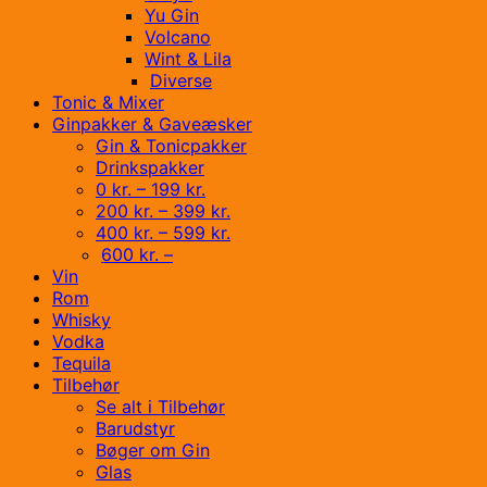
Yu Gin
Volcano
Wint & Lila
Diverse
Tonic & Mixer
Ginpakker & Gaveæsker
Gin & Tonicpakker
Drinkspakker
0 kr. – 199 kr.
200 kr. – 399 kr.
400 kr. – 599 kr.
600 kr. –
Vin
Rom
Whisky
Vodka
Tequila
Tilbehør
Se alt i Tilbehør
Barudstyr
Bøger om Gin
Glas