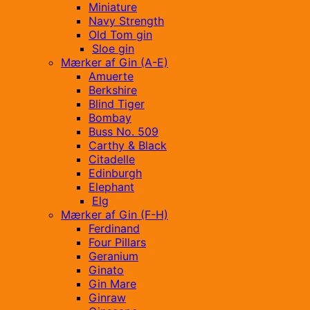
Miniature
Navy Strength
Old Tom gin
Sloe gin
Mærker af Gin (A-E)
Amuerte
Berkshire
Blind Tiger
Bombay
Buss No. 509
Carthy & Black
Citadelle
Edinburgh
Elephant
Elg
Mærker af Gin (F-H)
Ferdinand
Four Pillars
Geranium
Ginato
Gin Mare
Ginraw