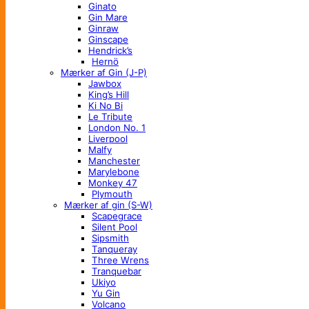
Ginato
Gin Mare
Ginraw
Ginscape
Hendrick’s
Hernö
Mærker af Gin (J-P)
Jawbox
King’s Hill
Ki No Bi
Le Tribute
London No. 1
Liverpool
Malfy
Manchester
Marylebone
Monkey 47
Plymouth
Mærker af gin (S-W)
Scapegrace
Silent Pool
Sipsmith
Tanqueray
Three Wrens
Tranquebar
Ukiyo
Yu Gin
Volcano