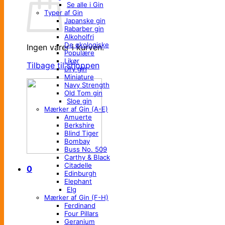
Se alle i Gin
Typer af Gin
Japanske gin
Rabarber gin
Alkoholfri
De økologiske
Ingen varer i kurven.
Populære
Likør
Tilbage til shoppen
Dry gin
Miniature
Navy Strength
Old Tom gin
Sloe gin
Mærker af Gin (A-E)
Amuerte
Berkshire
Blind Tiger
Bombay
Buss No. 509
Carthy & Black
Citadelle
0
Edinburgh
Elephant
Elg
Mærker af Gin (F-H)
Ferdinand
Four Pillars
Geranium