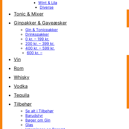
Wint & Lila
Diverse
Tonic & Mixer
Ginpakker & Gaveæsker
Gin & Tonicpakker
Drinkspakker
0 kr. – 199 kr.
200 kr. – 399 kr.
400 kr. – 599 kr.
600 kr. –
Vin
Rom
Whisky
Vodka
Tequila
Tilbehør
Se alt i Tilbehør
Barudstyr
Bøger om Gin
Glas