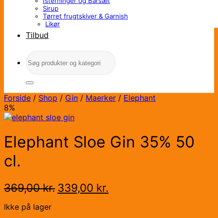
Isterninger og Barsæt
Sirup
Tørret frugtskiver & Garnish
Likør
Tilbud
Søg
efter:
Forside
/
Shop
/
Gin
/
Maerker
/
Elephant
8%
Elephant Sloe Gin 35% 50
cl.
Den
Den
369,00
kr.
339,00
kr.
oprindelige
aktuelle
pris
pris
Ikke på lager
var:
er: