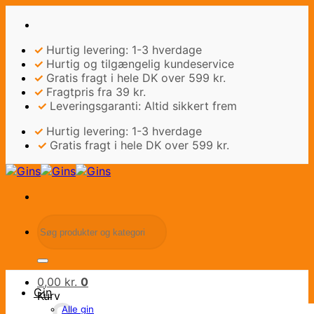
Fortsæt
til
indhold
✓
Hurtig levering: 1-3 hverdage
✓
Hurtig og tilgængelig kundeservice
✓
Gratis fragt i hele DK over 599 kr.
✓
Fragtpris fra 39 kr.
✓
Leveringsgaranti: Altid sikkert frem
✓
Hurtig levering: 1-3 hverdage
✓
Gratis fragt i hele DK over 599 kr.
Søg
efter:
0,00
kr.
0
Gin
Kurv
Alle gin