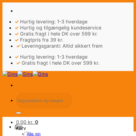
Fortsæt
til
indhold
✓
Hurtig levering: 1-3 hverdage
✓
Hurtig og tilgængelig kundeservice
✓
Gratis fragt i hele DK over 599 kr.
✓
Fragtpris fra 39 kr.
✓
Leveringsgaranti: Altid sikkert frem
✓
Hurtig levering: 1-3 hverdage
✓
Gratis fragt i hele DK over 599 kr.
Søg
efter:
0,00
kr.
0
Gin
Kurv
Alle gin