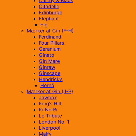
Carthy & Black
Citadelle
Edinburgh
Elephant
Elg
Mærker af Gin (F-H)
Ferdinand
Four Pillars
Geranium
Ginato
Gin Mare
Ginraw
Ginscape
Hendrick’s
Hernö
Mærker af Gin (J-P)
Jawbox
King’s Hill
Ki No Bi
Le Tribute
London No. 1
Liverpool
Malfy