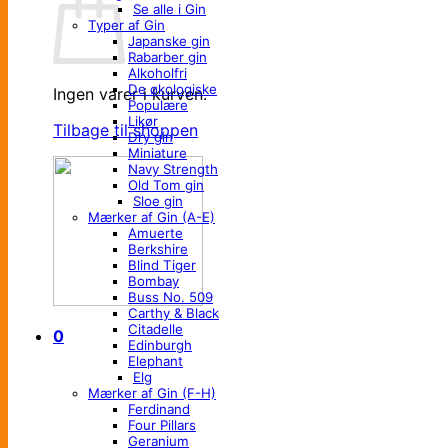
Se alle i Gin
Typer af Gin
Japanske gin
Rabarber gin
Alkoholfri
De økologiske
Ingen varer i kurven.
Populære
Likør
Tilbage til shoppen
Dry gin
Miniature
Navy Strength
Old Tom gin
Sloe gin
Mærker af Gin (A-E)
Amuerte
Berkshire
Blind Tiger
Bombay
Buss No. 509
Carthy & Black
Citadelle
0
Edinburgh
Elephant
Elg
Mærker af Gin (F-H)
Ferdinand
Four Pillars
Geranium