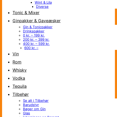
Wint & Lila
Diverse
Tonic & Mixer
Ginpakker & Gaveæsker
Gin & Tonicpakker
Drinkspakker
0 kr. – 199 kr.
200 kr. – 399 kr.
400 kr. – 599 kr.
600 kr. –
Vin
Rom
Whisky
Vodka
Tequila
Tilbehør
Se alt i Tilbehør
Barudstyr
Bøger om Gin
Glas