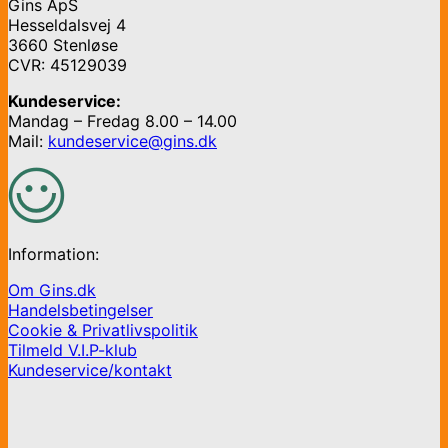
Gins ApS
Hesseldalsvej 4
3660 Stenløse
CVR: 45129039
Kundeservice:
Mandag – Fredag 8.00 – 14.00
Mail:
kundeservice@gins.dk
Information:
Om Gins.dk
Handelsbetingelser
Cookie & Privatlivspolitik
Tilmeld V.I.P-klub
Kundeservice/kontakt