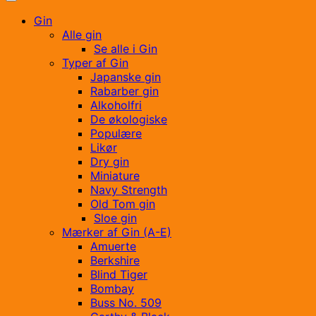
Gin
Alle gin
Se alle i Gin
Typer af Gin
Japanske gin
Rabarber gin
Alkoholfri
De økologiske
Populære
Likør
Dry gin
Miniature
Navy Strength
Old Tom gin
Sloe gin
Mærker af Gin (A-E)
Amuerte
Berkshire
Blind Tiger
Bombay
Buss No. 509