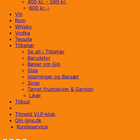
400 kr. – 599 kr.
600 kr. –
Vin
Rom
Whisky
Vodka
Tequila
Tilbehør
Se alt i Tilbehør
Barudstyr
Bøger om Gin
Glas
Isterninger og Barsæt
Sirup
Tørret frugtskiver & Garnish
Likør
Tilbud
Tilmeld V.I.P-klub
Om gins.dk
Kundeservice