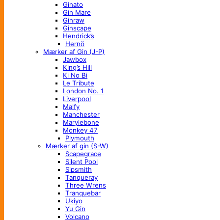
Ginato
Gin Mare
Ginraw
Ginscape
Hendrick’s
Hernö
Mærker af Gin (J-P)
Jawbox
King’s Hill
Ki No Bi
Le Tribute
London No. 1
Liverpool
Malfy
Manchester
Marylebone
Monkey 47
Plymouth
Mærker af gin (S-W)
Scapegrace
Silent Pool
Sipsmith
Tanqueray
Three Wrens
Tranquebar
Ukiyo
Yu Gin
Volcano