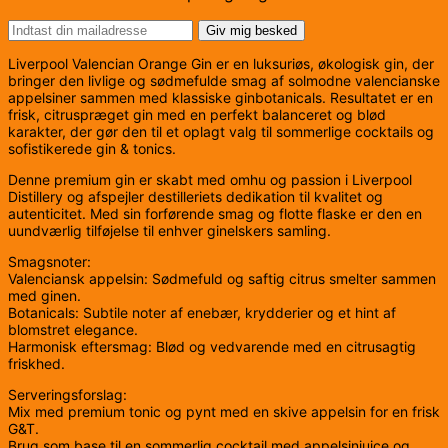
Giv mig besked
Liverpool Valencian Orange Gin er en luksuriøs, økologisk gin, der
bringer den livlige og sødmefulde smag af solmodne valencianske
appelsiner sammen med klassiske ginbotanicals. Resultatet er en
frisk, citruspræget gin med en perfekt balanceret og blød
karakter, der gør den til et oplagt valg til sommerlige cocktails og
sofistikerede gin & tonics.
Denne premium gin er skabt med omhu og passion i Liverpool
Distillery og afspejler destilleriets dedikation til kvalitet og
autenticitet. Med sin forførende smag og flotte flaske er den en
uundværlig tilføjelse til enhver ginelskers samling.
Smagsnoter:
Valenciansk appelsin: Sødmefuld og saftig citrus smelter sammen
med ginen.
Botanicals: Subtile noter af enebær, krydderier og et hint af
blomstret elegance.
Harmonisk eftersmag: Blød og vedvarende med en citrusagtig
friskhed.
Serveringsforslag:
Mix med premium tonic og pynt med en skive appelsin for en frisk
G&T.
Brug som base til en sommerlig cocktail med appelsinjuice og