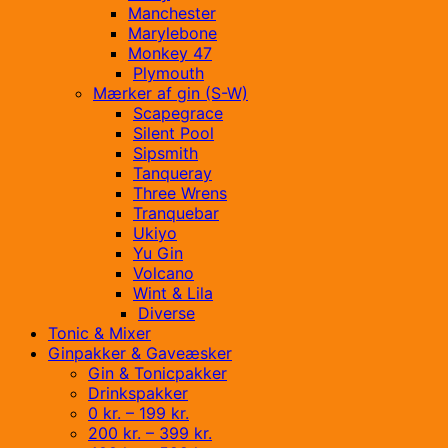
Manchester
Marylebone
Monkey 47
Plymouth
Mærker af gin (S-W)
Scapegrace
Silent Pool
Sipsmith
Tanqueray
Three Wrens
Tranquebar
Ukiyo
Yu Gin
Volcano
Wint & Lila
Diverse
Tonic & Mixer
Ginpakker & Gaveæsker
Gin & Tonicpakker
Drinkspakker
0 kr. – 199 kr.
200 kr. – 399 kr.