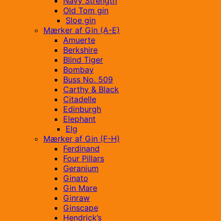
Navy Strength
Old Tom gin
Sloe gin
Mærker af Gin (A-E)
Amuerte
Berkshire
Blind Tiger
Bombay
Buss No. 509
Carthy & Black
Citadelle
Edinburgh
Elephant
Elg
Mærker af Gin (F-H)
Ferdinand
Four Pillars
Geranium
Ginato
Gin Mare
Ginraw
Ginscape
Hendrick’s