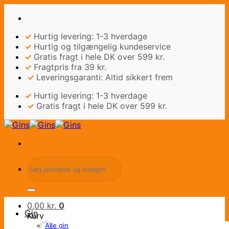
Fortsæt
til
indhold
✓
Hurtig levering: 1-3 hverdage
✓
Hurtig og tilgængelig kundeservice
✓
Gratis fragt i hele DK over 599 kr.
✓
Fragtpris fra 39 kr.
✓
Leveringsgaranti: Altid sikkert frem
✓
Hurtig levering: 1-3 hverdage
✓
Gratis fragt i hele DK over 599 kr.
Søg
efter:
0,00
kr.
0
Gin
Kurv
Alle gin