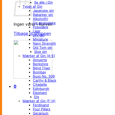
Se alle i Gin
Typer af Gin
Japanske gin
Rabarber gin
Alkoholfri
De økologiske
Ingen varer i kurven.
Populære
Likør
Tilbage til shoppen
Dry gin
Miniature
Navy Strength
Old Tom gin
Sloe gin
Mærker af Gin (A-E)
Amuerte
Berkshire
Blind Tiger
Bombay
Buss No. 509
Carthy & Black
Citadelle
0
Edinburgh
Elephant
Elg
Mærker af Gin (F-H)
Ferdinand
Four Pillars
Geranium