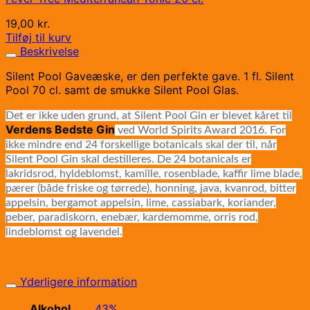
19,00
kr.
Tilføj til kurv
Beskrivelse
Silent Pool Gaveæske, er den perfekte gave. 1 fl. Silent
Pool 70 cl. samt de smukke Silent Pool Glas.
Det er ikke uden grund, at Silent Pool Gin er blevet kåret til
Verdens Bedste Gin
ved World Spirits Award 2016. For
ikke mindre end 24 forskellige botanicals skal der til, når
Silent Pool Gin skal destilleres. De 24 botanicals er
lakridsrod, hyldeblomst, kamille, rosenblade, kaffir lime blade,
pærer (både friske og tørrede), honning, java, kvanrod, bitter
appelsin, bergamot appelsin, lime, cassiabark, koriander,
peber, paradiskorn, enebær, kardemomme, orris rod,
lindeblomst og lavendel.
Yderligere information
Alkohol
43%