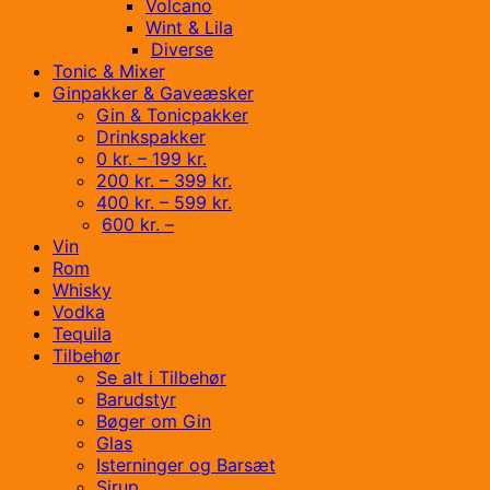
Volcano
Wint & Lila
Diverse
Tonic & Mixer
Ginpakker & Gaveæsker
Gin & Tonicpakker
Drinkspakker
0 kr. – 199 kr.
200 kr. – 399 kr.
400 kr. – 599 kr.
600 kr. –
Vin
Rom
Whisky
Vodka
Tequila
Tilbehør
Se alt i Tilbehør
Barudstyr
Bøger om Gin
Glas
Isterninger og Barsæt
Sirup