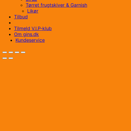
Tørret frugtskiver & Garnish
Likør
Tilbud
Tilmeld V.I.P-klub
Om gins.dk
Kundeservice