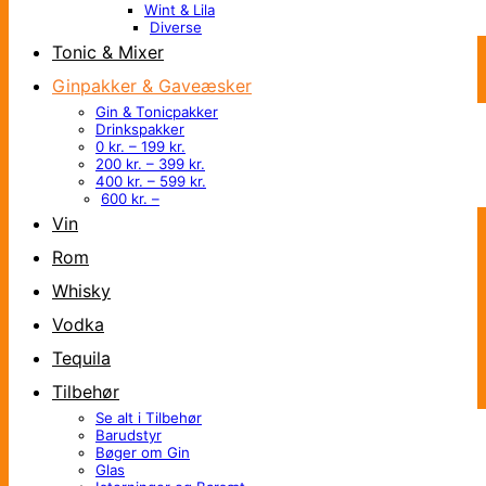
Wint & Lila
Diverse
Tonic & Mixer
Ginpakker & Gaveæsker
Gin & Tonicpakker
Drinkspakker
0 kr. – 199 kr.
200 kr. – 399 kr.
400 kr. – 599 kr.
600 kr. –
Vin
Rom
Whisky
Vodka
Tequila
Tilbehør
Se alt i Tilbehør
Barudstyr
Bøger om Gin
Glas