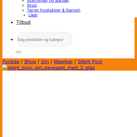
Isterninger og Barsæt
Sirup
Tørret frugtskiver & Garnish
Likør
Tilbud
Søg
efter:
Forside
/
Shop
/
Gin
/
Maerker
/
Silent Pool