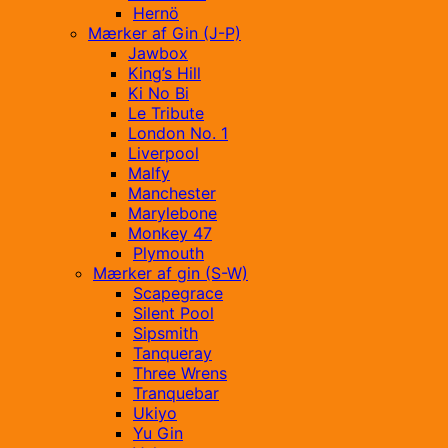
Hernö
Mærker af Gin (J-P)
Jawbox
King’s Hill
Ki No Bi
Le Tribute
London No. 1
Liverpool
Malfy
Manchester
Marylebone
Monkey 47
Plymouth
Mærker af gin (S-W)
Scapegrace
Silent Pool
Sipsmith
Tanqueray
Three Wrens
Tranquebar
Ukiyo
Yu Gin