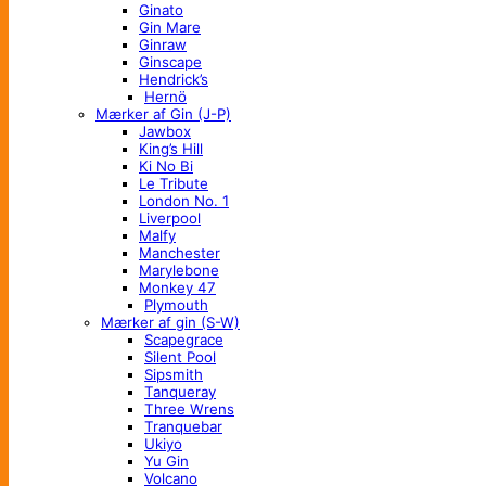
Ginato
Gin Mare
Ginraw
Ginscape
Hendrick’s
Hernö
Mærker af Gin (J-P)
Jawbox
King’s Hill
Ki No Bi
Le Tribute
London No. 1
Liverpool
Malfy
Manchester
Marylebone
Monkey 47
Plymouth
Mærker af gin (S-W)
Scapegrace
Silent Pool
Sipsmith
Tanqueray
Three Wrens
Tranquebar
Ukiyo
Yu Gin
Volcano