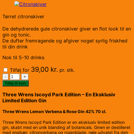
Tørret citronskiver
De dehydrerede gule citronskiver giver en flot look til en
gin og tonic.
De dufter fremragende og afgiver noget syrlig friskhed
til din drink
Nok til 5-10 drinks
39,00
kr.
Tilføj for
pr. stk.
Three
Wrens
Tilføj til kurv
Lemon
&
Three Wrens Iscoyd Park Edition – En Eksklusiv
Rose
Limited Edition Gin
70
Three Wrens Lemon Verbena & Rose Gin 42% 70 cl.
cl.
antal
Three Wrens Iscoyd Park Edition er en eksklusiv limited edition
gin, skabt med en unik blanding af botanicals. Ginen er destilleret
med enebær, citronverbena og rosenblade, nøje udvalgt fra den