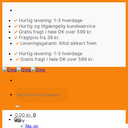
Fortsæt
til
indhold
✓
Hurtig levering: 1-3 hverdage
✓
Hurtig og tilgængelig kundeservice
✓
Gratis fragt i hele DK over 599 kr.
✓
Fragtpris fra 39 kr.
✓
Leveringsgaranti: Altid sikkert frem
✓
Hurtig levering: 1-3 hverdage
✓
Gratis fragt i hele DK over 599 kr.
Søg
efter:
0,00
kr.
0
Gin
Kurv
Alle gin