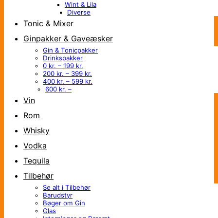
Wint & Lila
Diverse
Tonic & Mixer
Ginpakker & Gaveæsker
Gin & Tonicpakker
Drinkspakker
0 kr. – 199 kr.
200 kr. – 399 kr.
400 kr. – 599 kr.
600 kr. –
Vin
Rom
Whisky
Vodka
Tequila
Tilbehør
Se alt i Tilbehør
Barudstyr
Bøger om Gin
Glas