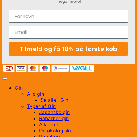
meget mere!
Tilmeld og få 10% på første køb
Gin
Alle gin
Se alle i Gin
Typer af Gin
Japanske gin
Rabarber gin
Alkoholfri
De økologiske
Populære