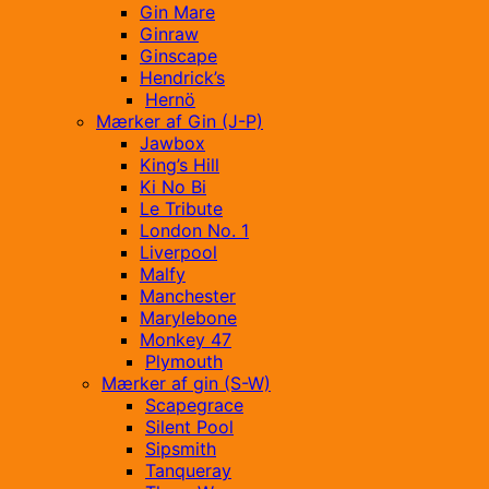
Gin Mare
Ginraw
Ginscape
Hendrick’s
Hernö
Mærker af Gin (J-P)
Jawbox
King’s Hill
Ki No Bi
Le Tribute
London No. 1
Liverpool
Malfy
Manchester
Marylebone
Monkey 47
Plymouth
Mærker af gin (S-W)
Scapegrace
Silent Pool
Sipsmith
Tanqueray