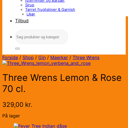
Isterninger og Barsæt
Sirup
Tørret frugtskiver & Garnish
Likør
Tilbud
Søg
efter:
Forside
/
Shop
/
Gin
/
Maerker
/
Three Wrens
Three Wrens Lemon & Rose
70 cl.
329,00
kr.
På lager