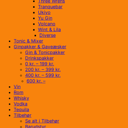
Three Wrens
Tranquebar
Ukiyo
Yu Gin
Volcano
Wint & Lila
Diverse
Tonic & Mixer
Ginpakker & Gaveæsker
Gin & Tonicpakker
Drinkspakker
0 kr. – 199 kr.
200 kr. – 399 kr.
400 kr. – 599 kr.
600 kr. –
Vin
Rom
Whisky
Vodka
Tequila
Tilbehør
Se alt i Tilbehør
Barudstyr