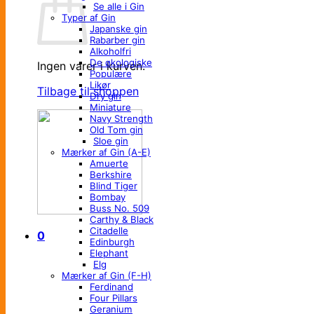
Se alle i Gin
Typer af Gin
Japanske gin
Rabarber gin
Alkoholfri
De økologiske
Ingen varer i kurven.
Populære
Likør
Tilbage til shoppen
Dry gin
Miniature
Navy Strength
Old Tom gin
Sloe gin
Mærker af Gin (A-E)
Amuerte
Berkshire
Blind Tiger
Bombay
Buss No. 509
Carthy & Black
Citadelle
0
Edinburgh
Elephant
Elg
Mærker af Gin (F-H)
Ferdinand
Four Pillars
Geranium