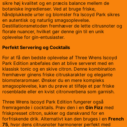
sikre høj kvalitet og en præcis balance mellem de
botaniske ingredienser. Ved at bruge friske,
håndplukkede urter og blomster fra Iscoyd Park sikres
en autentisk og naturlig smagsoplevelse.
Destillationsmetoden fremhæver de lette citrusnoter og
florale nuancer, hvilket gør denne gin til en unik
oplevelse for gin-entusiaster.
Perfekt Servering og Cocktails
For at få den bedste oplevelse af Three Wrens Iscoyd
Park Edition anbefales den at blive serveret med en
klassisk tonic og en skive citron. Denne kombination
fremhæver ginens friske citruskarakter og elegante
blomsteraromaer. Ønsker du en mere kompleks
smagsoplevelse, kan du prøve at tilføje et par friske
rosenblade eller en kvist citronverbena som garnish.
Three Wrens Iscoyd Park Edition fungerer også
fremragende i cocktails. Prøv den i en
Gin Fizz
med
friskpresset citron, sukker og danskvand for en
forfriskende drik. Alternativt kan den bruges i en
French
75
, hvor dens citrusnoter harmonerer perfekt med