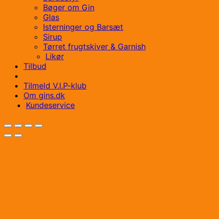
Bøger om Gin
Glas
Isterninger og Barsæt
Sirup
Tørret frugtskiver & Garnish
Likør
Tilbud
Tilmeld V.I.P-klub
Om gins.dk
Kundeservice