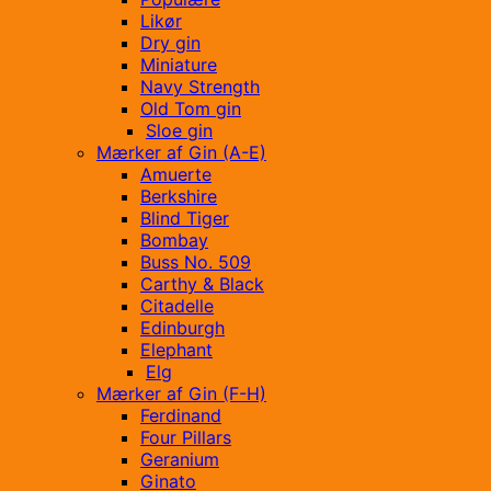
Likør
Dry gin
Miniature
Navy Strength
Old Tom gin
Sloe gin
Mærker af Gin (A-E)
Amuerte
Berkshire
Blind Tiger
Bombay
Buss No. 509
Carthy & Black
Citadelle
Edinburgh
Elephant
Elg
Mærker af Gin (F-H)
Ferdinand
Four Pillars
Geranium
Ginato