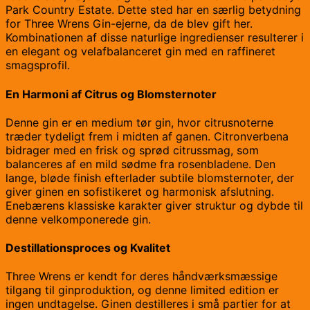
Park Country Estate. Dette sted har en særlig betydning
for Three Wrens Gin-ejerne, da de blev gift her.
Kombinationen af disse naturlige ingredienser resulterer i
en elegant og velafbalanceret gin med en raffineret
smagsprofil.
En Harmoni af Citrus og Blomsternoter
Denne gin er en medium tør gin, hvor citrusnoterne
træder tydeligt frem i midten af ganen. Citronverbena
bidrager med en frisk og sprød citrussmag, som
balanceres af en mild sødme fra rosenbladene. Den
lange, bløde finish efterlader subtile blomsternoter, der
giver ginen en sofistikeret og harmonisk afslutning.
Enebærens klassiske karakter giver struktur og dybde til
denne velkomponerede gin.
Destillationsproces og Kvalitet
Three Wrens er kendt for deres håndværksmæssige
tilgang til ginproduktion, og denne limited edition er
ingen undtagelse. Ginen destilleres i små partier for at