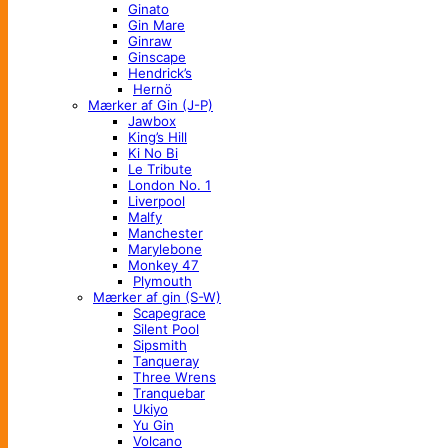
Ginato
Gin Mare
Ginraw
Ginscape
Hendrick’s
Hernö
Mærker af Gin (J-P)
Jawbox
King’s Hill
Ki No Bi
Le Tribute
London No. 1
Liverpool
Malfy
Manchester
Marylebone
Monkey 47
Plymouth
Mærker af gin (S-W)
Scapegrace
Silent Pool
Sipsmith
Tanqueray
Three Wrens
Tranquebar
Ukiyo
Yu Gin
Volcano