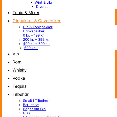
Wint & Lila
Diverse
Tonic & Mixer
Ginpakker & Gaveæsker
Gin & Tonicpakker
Drinkspakker
0 kr. – 199 kr.
200 kr. – 399 kr.
400 kr. – 599 kr.
600 kr. –
Vin
Rom
Whisky
Vodka
Tequila
Tilbehør
Se alt i Tilbehør
Barudstyr
Bøger om Gin
Glas