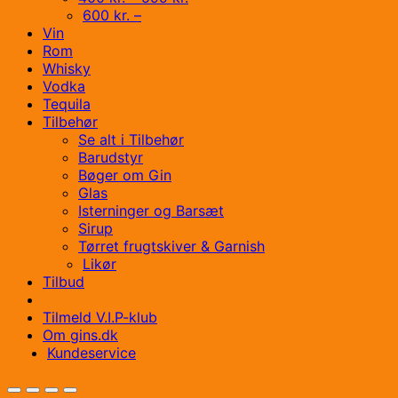
600 kr. –
Vin
Rom
Whisky
Vodka
Tequila
Tilbehør
Se alt i Tilbehør
Barudstyr
Bøger om Gin
Glas
Isterninger og Barsæt
Sirup
Tørret frugtskiver & Garnish
Likør
Tilbud
Tilmeld V.I.P-klub
Om gins.dk
Kundeservice