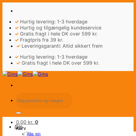
Fortsæt
til
indhold
✓
Hurtig levering: 1-3 hverdage
✓
Hurtig og tilgængelig kundeservice
✓
Gratis fragt i hele DK over 599 kr.
✓
Fragtpris fra 39 kr.
✓
Leveringsgaranti: Altid sikkert frem
✓
Hurtig levering: 1-3 hverdage
✓
Gratis fragt i hele DK over 599 kr.
Søg
efter:
0,00
kr.
0
Gin
Kurv
Alle gin