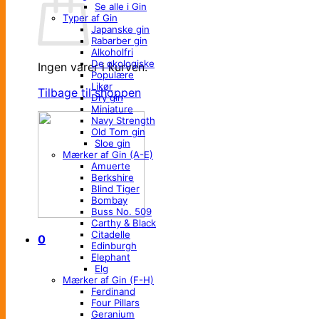
Se alle i Gin
Typer af Gin
Japanske gin
Rabarber gin
Alkoholfri
De økologiske
Ingen varer i kurven.
Populære
Likør
Tilbage til shoppen
Dry gin
Miniature
Navy Strength
Old Tom gin
Sloe gin
Mærker af Gin (A-E)
Amuerte
Berkshire
Blind Tiger
Bombay
Buss No. 509
Carthy & Black
Citadelle
0
Edinburgh
Elephant
Elg
Mærker af Gin (F-H)
Ferdinand
Four Pillars
Geranium