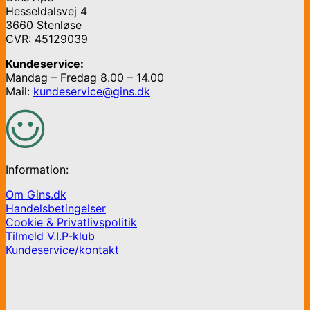
Hesseldalsvej 4
3660 Stenløse
CVR: 45129039
Kundeservice:
Mandag – Fredag 8.00 – 14.00
Mail:
kundeservice@gins.dk
Information:
Om Gins.dk
Handelsbetingelser
Cookie & Privatlivspolitik
Tilmeld V.I.P-klub
Kundeservice/kontakt