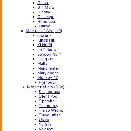
Ginato
Gin Mare
Ginraw
Ginscape
Hendrick’s
Hernö
Mærker af Gin (J-P)
Jawbox
King’s Hill
Ki No Bi
Le Tribute
London No. 1
Liverpool
Malfy
Manchester
Marylebone
Monkey 47
Plymouth
Mærker af gin (S-W)
Scapegrace
Silent Pool
Sipsmith
Tanqueray
Three Wrens
Tranquebar
Ukiyo
Yu Gin
Volcano