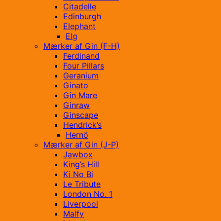
Citadelle
Edinburgh
Elephant
Elg
Mærker af Gin (F-H)
Ferdinand
Four Pillars
Geranium
Ginato
Gin Mare
Ginraw
Ginscape
Hendrick’s
Hernö
Mærker af Gin (J-P)
Jawbox
King’s Hill
Ki No Bi
Le Tribute
London No. 1
Liverpool
Malfy