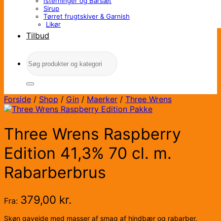
Isterninger og Barsæt
Sirup
Tørret frugtskiver & Garnish
Likør
Tilbud
Søg
efter:
Forside
/
Shop
/
Gin
/
Maerker
/
Three Wrens
Three Wrens Raspberry
Edition 41,3% 70 cl. m.
Rabarberbrus
379,00
kr.
Fra:
Skøn gaveide med masser af smag af hindbær og rabarber.