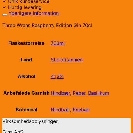
✓ Unik kundeservice
✓ Hurtig levering
Yderligere information
Three Wrens Raspberry Edition Gin 70cl
Flaskestørrelse
700ml
Land
Storbritannien
Alkohol
41,3%
Anbefalede Garnish
Hindbær
,
Peber
,
Basilikum
Botanical
Hindbær
,
Enebær
Virksomhedsoplysninger:
Gins ApS