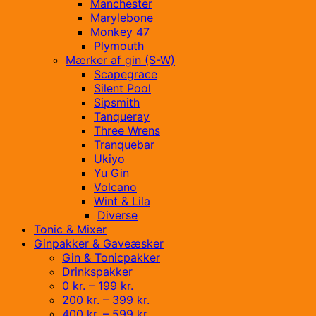
Manchester
Marylebone
Monkey 47
Plymouth
Mærker af gin (S-W)
Scapegrace
Silent Pool
Sipsmith
Tanqueray
Three Wrens
Tranquebar
Ukiyo
Yu Gin
Volcano
Wint & Lila
Diverse
Tonic & Mixer
Ginpakker & Gaveæsker
Gin & Tonicpakker
Drinkspakker
0 kr. – 199 kr.
200 kr. – 399 kr.
400 kr. – 599 kr.