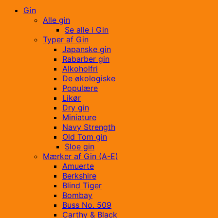
Gin
Alle gin
Se alle i Gin
Typer af Gin
Japanske gin
Rabarber gin
Alkoholfri
De økologiske
Populære
Likør
Dry gin
Miniature
Navy Strength
Old Tom gin
Sloe gin
Mærker af Gin (A-E)
Amuerte
Berkshire
Blind Tiger
Bombay
Buss No. 509
Carthy & Black