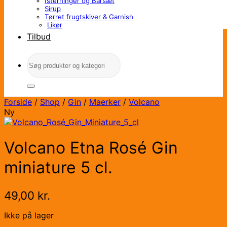
Isterninger og Barsæt
Sirup
Tørret frugtskiver & Garnish
Likør
Tilbud
Søg
efter:
Forside
/
Shop
/
Gin
/
Maerker
/
Volcano
Ny
Volcano Etna Rosé Gin
miniature 5 cl.
49,00
kr.
Ikke på lager