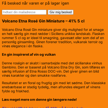
Få besked når varen er på lager igen
Giv mig besked
Volcano Etna Rosé Gin Miniature – 41% 5 cl
Volcano Etna Rosé Gin miniature giver dig mulighed for at smage
en helt særlig gin med rødder i Siciliens unikke landskab. Flasken
rummer 5 cl og er ideel til smagning, gavesæt eller som del af en
personlig ginsamling. Ginen forener tradition, vulkansk terroir og
vinøs elegance i én flaske.
En gin inspireret af vin og vulkan
Denne roségin er skabt i samarbejde med det sicilianske vinhus
Gambino. Den er baseret på Volcano Etna Dry Gin, som tilføres en
særlig infusion af Etna Rosso DOC-vin. Det giver ginen en blid
vinøs karakter og den smukke roséfarve.
Resultatet er en floral og frugtig gin med let sødme. Den klassiske
enebærbase er stadig tydelig, men afrundes elegant af vinens
fylde og friskhed.
Læs meget mere om denne gin længere nede!