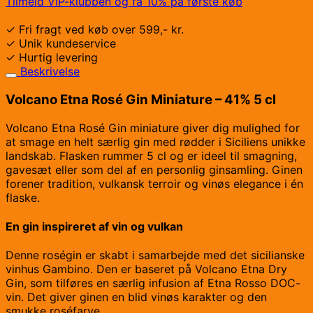
Tilmeld VIP-klubben og få 10% på første køb
✓ Fri fragt ved køb over 599,- kr.
✓ Unik kundeservice
✓ Hurtig levering
Beskrivelse
Volcano Etna Rosé Gin Miniature – 41% 5 cl
Volcano Etna Rosé Gin miniature giver dig mulighed for
at smage en helt særlig gin med rødder i Siciliens unikke
landskab. Flasken rummer 5 cl og er ideel til smagning,
gavesæt eller som del af en personlig ginsamling. Ginen
forener tradition, vulkansk terroir og vinøs elegance i én
flaske.
En gin inspireret af vin og vulkan
Denne roségin er skabt i samarbejde med det sicilianske
vinhus Gambino. Den er baseret på Volcano Etna Dry
Gin, som tilføres en særlig infusion af Etna Rosso DOC-
vin. Det giver ginen en blid vinøs karakter og den
smukke roséfarve.