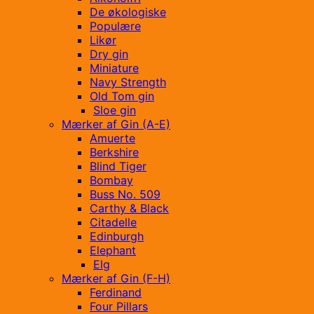
De økologiske
Populære
Likør
Dry gin
Miniature
Navy Strength
Old Tom gin
Sloe gin
Mærker af Gin (A-E)
Amuerte
Berkshire
Blind Tiger
Bombay
Buss No. 509
Carthy & Black
Citadelle
Edinburgh
Elephant
Elg
Mærker af Gin (F-H)
Ferdinand
Four Pillars