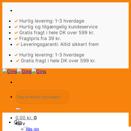
Fortsæt
til
indhold
✓
Hurtig levering: 1-3 hverdage
✓
Hurtig og tilgængelig kundeservice
✓
Gratis fragt i hele DK over 599 kr.
✓
Fragtpris fra 39 kr.
✓
Leveringsgaranti: Altid sikkert frem
✓
Hurtig levering: 1-3 hverdage
✓
Gratis fragt i hele DK over 599 kr.
Søg
efter:
0,00
kr.
0
Gin
Kurv
Alle gin