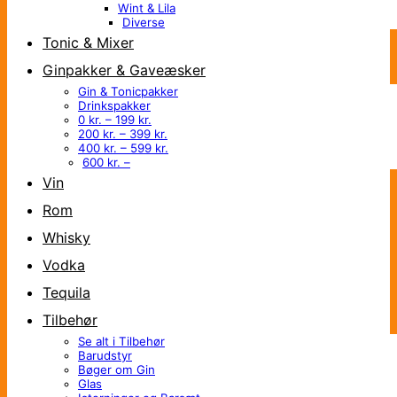
Wint & Lila
Diverse
Tonic & Mixer
Ginpakker & Gaveæsker
Gin & Tonicpakker
Drinkspakker
0 kr. – 199 kr.
200 kr. – 399 kr.
400 kr. – 599 kr.
600 kr. –
Vin
Rom
Whisky
Vodka
Tequila
Tilbehør
Se alt i Tilbehør
Barudstyr
Bøger om Gin
Glas