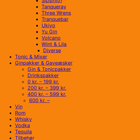
Sipsmith
Tanqueray
Three Wrens
Tranquebar
Ukiyo
Yu Gin
Volcano
Wint & Lila
Diverse
Tonic & Mixer
Ginpakker & Gaveæsker
Gin & Tonicpakker
Drinkspakker
0 kr. – 199 kr.
200 kr. – 399 kr.
400 kr. – 599 kr.
600 kr. –
Vin
Rom
Whisky
Vodka
Tequila
Tilbehør