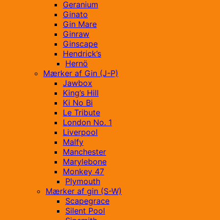
Geranium
Ginato
Gin Mare
Ginraw
Ginscape
Hendrick’s
Hernö
Mærker af Gin (J-P)
Jawbox
King’s Hill
Ki No Bi
Le Tribute
London No. 1
Liverpool
Malfy
Manchester
Marylebone
Monkey 47
Plymouth
Mærker af gin (S-W)
Scapegrace
Silent Pool