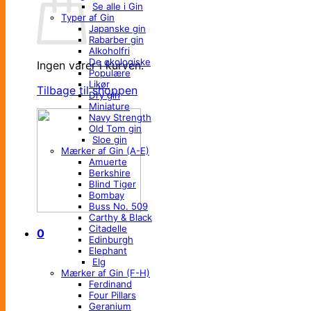
Se alle i Gin
Typer af Gin
Japanske gin
Rabarber gin
Alkoholfri
De økologiske
Ingen varer i kurven.
Populære
Likør
Tilbage til shoppen
Dry gin
Miniature
Navy Strength
Old Tom gin
Sloe gin
Mærker af Gin (A-E)
Amuerte
Berkshire
Blind Tiger
Bombay
Buss No. 509
Carthy & Black
Citadelle
0
Edinburgh
Elephant
Elg
Mærker af Gin (F-H)
Ferdinand
Four Pillars
Geranium