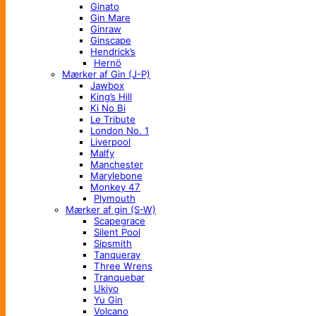
Ginato
Gin Mare
Ginraw
Ginscape
Hendrick’s
Hernö
Mærker af Gin (J-P)
Jawbox
King’s Hill
Ki No Bi
Le Tribute
London No. 1
Liverpool
Malfy
Manchester
Marylebone
Monkey 47
Plymouth
Mærker af gin (S-W)
Scapegrace
Silent Pool
Sipsmith
Tanqueray
Three Wrens
Tranquebar
Ukiyo
Yu Gin
Volcano