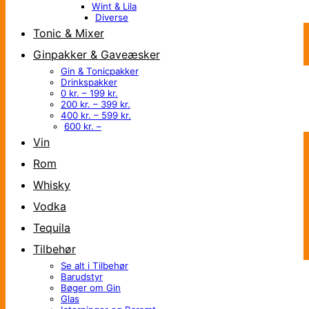
Wint & Lila
Diverse
Tonic & Mixer
Ginpakker & Gaveæsker
Gin & Tonicpakker
Drinkspakker
0 kr. – 199 kr.
200 kr. – 399 kr.
400 kr. – 599 kr.
600 kr. –
Vin
Rom
Whisky
Vodka
Tequila
Tilbehør
Se alt i Tilbehør
Barudstyr
Bøger om Gin
Glas