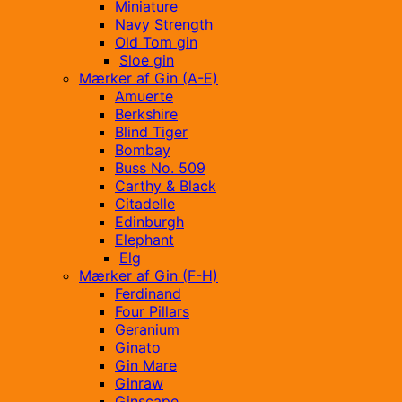
Miniature
Navy Strength
Old Tom gin
Sloe gin
Mærker af Gin (A-E)
Amuerte
Berkshire
Blind Tiger
Bombay
Buss No. 509
Carthy & Black
Citadelle
Edinburgh
Elephant
Elg
Mærker af Gin (F-H)
Ferdinand
Four Pillars
Geranium
Ginato
Gin Mare
Ginraw
Ginscape