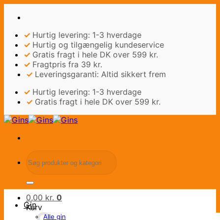
Fortsæt
til
indhold
✓
Hurtig levering: 1-3 hverdage
✓
Hurtig og tilgængelig kundeservice
✓
Gratis fragt i hele DK over 599 kr.
✓
Fragtpris fra 39 kr.
✓
Leveringsgaranti: Altid sikkert frem
✓
Hurtig levering: 1-3 hverdage
✓
Gratis fragt i hele DK over 599 kr.
Søg
efter:
0,00
kr.
0
Gin
Kurv
Alle gin