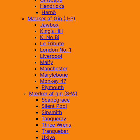
Hendrick’s
Hernö
Mærker af Gin (J-P)
Jawbox
King’s Hill
Ki No Bi
Le Tribute
London No. 1
Liverpool
Malfy
Manchester
Marylebone
Monkey 47
Plymouth
Mærker af gin (S-W)
Scapegrace
Silent Pool
Sipsmith
Tanqueray
Three Wrens
Tranquebar
Ukiyo