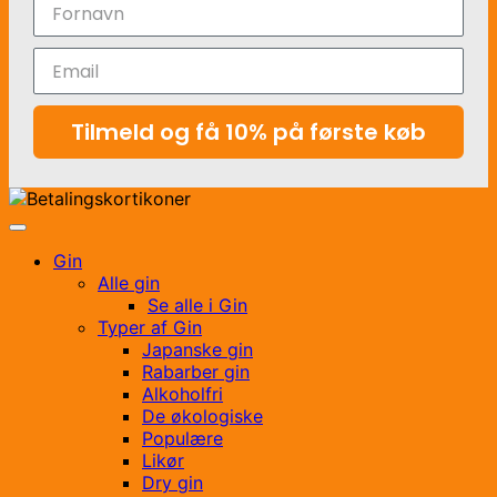
Tilmeld og få 10% på første køb
Gin
Alle gin
Se alle i Gin
Typer af Gin
Japanske gin
Rabarber gin
Alkoholfri
De økologiske
Populære
Likør
Dry gin