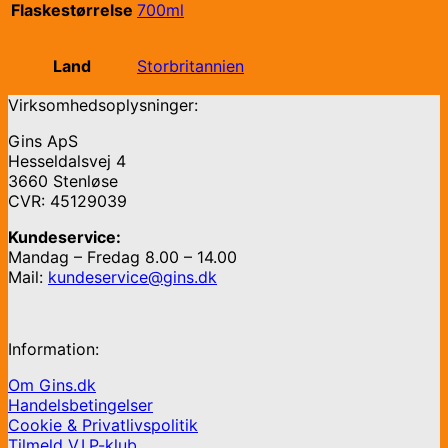
Flaskestørrelse
700ml
Land
Storbritannien
Virksomhedsoplysninger:
Gins ApS
Hesseldalsvej 4
3660 Stenløse
CVR: 45129039
Kundeservice:
Mandag – Fredag 8.00 – 14.00
Mail:
kundeservice@gins.dk
Information:
Om Gins.dk
Handelsbetingelser
Cookie & Privatlivspolitik
Tilmeld V.I.P-klub