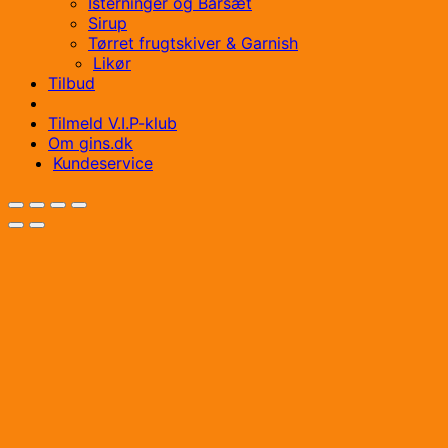
Isterninger og Barsæt
Sirup
Tørret frugtskiver & Garnish
Likør
Tilbud
Tilmeld V.I.P-klub
Om gins.dk
Kundeservice