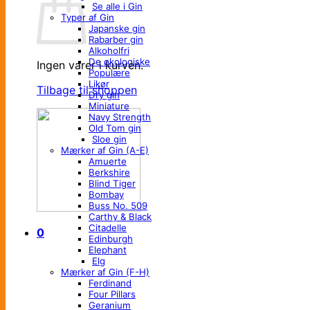
Se alle i Gin
Typer af Gin
Japanske gin
Rabarber gin
Alkoholfri
De økologiske
Ingen varer i kurven.
Populære
Likør
Tilbage til shoppen
Dry gin
Miniature
Navy Strength
Old Tom gin
Sloe gin
Mærker af Gin (A-E)
Amuerte
Berkshire
Blind Tiger
Bombay
Buss No. 509
Carthy & Black
Citadelle
0
Edinburgh
Elephant
Elg
Mærker af Gin (F-H)
Ferdinand
Four Pillars
Geranium