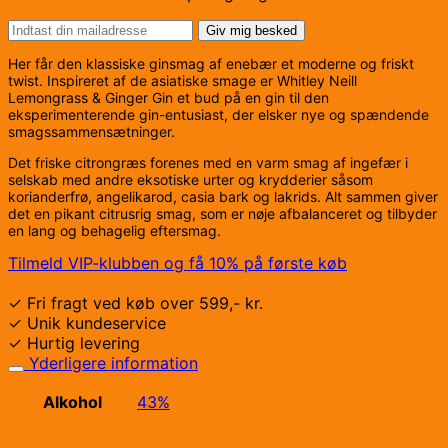
Giv mig besked
Her får den klassiske ginsmag af enebær et moderne og friskt
twist. Inspireret af de asiatiske smage er Whitley Neill
Lemongrass & Ginger Gin et bud på en gin til den
eksperimenterende gin-entusiast, der elsker nye og spændende
smagssammensætninger.
Det friske citrongræs forenes med en varm smag af ingefær i
selskab med andre eksotiske urter og krydderier såsom
korianderfrø, angelikarod, casia bark og lakrids. Alt sammen giver
det en pikant citrusrig smag, som er nøje afbalanceret og tilbyder
en lang og behagelig eftersmag.
Tilmeld VIP-klubben og få 10% på første køb
✓ Fri fragt ved køb over 599,- kr.
✓ Unik kundeservice
✓ Hurtig levering
Yderligere information
Alkohol
43%