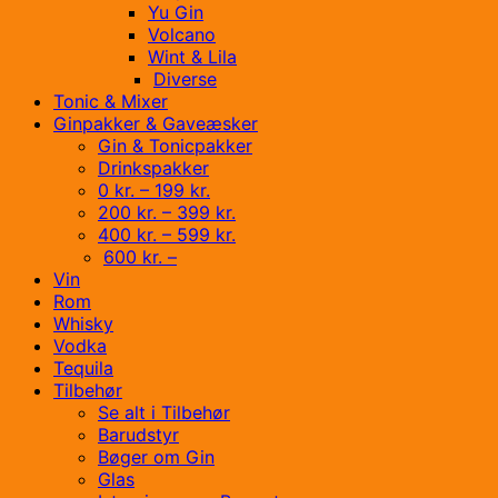
Yu Gin
Volcano
Wint & Lila
Diverse
Tonic & Mixer
Ginpakker & Gaveæsker
Gin & Tonicpakker
Drinkspakker
0 kr. – 199 kr.
200 kr. – 399 kr.
400 kr. – 599 kr.
600 kr. –
Vin
Rom
Whisky
Vodka
Tequila
Tilbehør
Se alt i Tilbehør
Barudstyr
Bøger om Gin
Glas