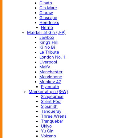
Ginato
Gin Mare
Ginraw
Ginscape
Hendrick’s
Hernö
Mærker af Gin (J-P)
Jawbox
King’s Hill
Ki No Bi
Le Tribute
London No. 1
Liverpool
Malfy
Manchester
Marylebone
Monkey 47
Plymouth
Mærker af gin (S-W)
Scapegrace
Silent Pool
Sipsmith
Tanqueray
Three Wrens
Tranquebar
Ukiyo
Yu Gin
Volcano