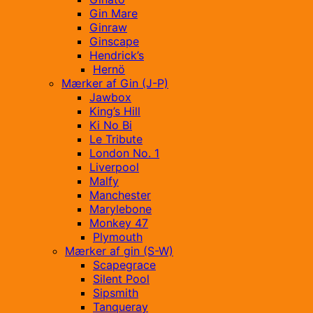
Gin Mare
Ginraw
Ginscape
Hendrick’s
Hernö
Mærker af Gin (J-P)
Jawbox
King’s Hill
Ki No Bi
Le Tribute
London No. 1
Liverpool
Malfy
Manchester
Marylebone
Monkey 47
Plymouth
Mærker af gin (S-W)
Scapegrace
Silent Pool
Sipsmith
Tanqueray