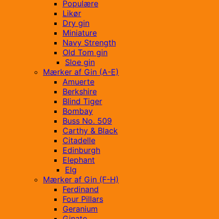
Populære
Likør
Dry gin
Miniature
Navy Strength
Old Tom gin
Sloe gin
Mærker af Gin (A-E)
Amuerte
Berkshire
Blind Tiger
Bombay
Buss No. 509
Carthy & Black
Citadelle
Edinburgh
Elephant
Elg
Mærker af Gin (F-H)
Ferdinand
Four Pillars
Geranium
Ginato