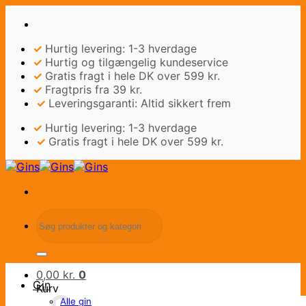
Fortsæt
til
indhold
✓
Hurtig levering: 1-3 hverdage
✓
Hurtig og tilgængelig kundeservice
✓
Gratis fragt i hele DK over 599 kr.
✓
Fragtpris fra 39 kr.
✓
Leveringsgaranti: Altid sikkert frem
✓
Hurtig levering: 1-3 hverdage
✓
Gratis fragt i hele DK over 599 kr.
Søg
efter:
0,00
kr.
0
Gin
Kurv
Alle gin