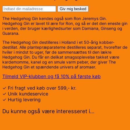
Giv mig besked
The Hedgehog Gin kendes også som Ron Jeremys Gin.
Hedgehog Gin er lavet til ære for Ron, og så er det den eneste gin
i verden, der bruger kærlighedsurter som Damiana, Ginseng og
Guarana.
The Hedgehog Gin destilleres i Holland i et 50-årig kobber-
destillat. Alle plantepræparaterne destilleres separat, hvorefter de
hviler i mindst to uger, før de sammensættes til den lækre
Hedgehog Gin. Du får en delikat smagsoplevelse takket være
kardemomme, kanel og en smule varm peber, der giver The
Hedgehog Gin et spændende univers af aromaer.
Tilmeld VIP-klubben og få 10% på første køb
✓ Fri fragt ved køb over 599,- kr.
✓ Unik kundeservice
✓ Hurtig levering
Du kunne også være interesseret i…