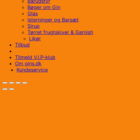
Barudstyr
Bøger om Gin
Glas
Isterninger og Barsæt
Sirup
Tørret frugtskiver & Garnish
Likør
Tilbud
Tilmeld V.I.P-klub
Om gins.dk
Kundeservice