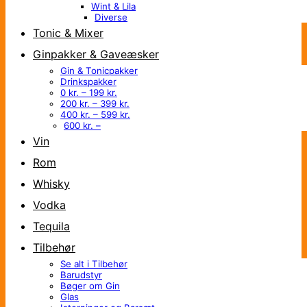
Wint & Lila
Diverse
Tonic & Mixer
Ginpakker & Gaveæsker
Gin & Tonicpakker
Drinkspakker
0 kr. – 199 kr.
200 kr. – 399 kr.
400 kr. – 599 kr.
600 kr. –
Vin
Rom
Whisky
Vodka
Tequila
Tilbehør
Se alt i Tilbehør
Barudstyr
Bøger om Gin
Glas