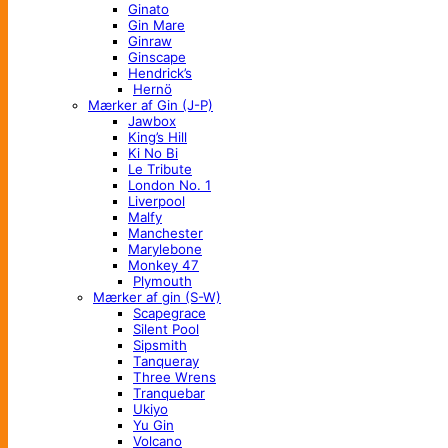
Ginato
Gin Mare
Ginraw
Ginscape
Hendrick’s
Hernö
Mærker af Gin (J-P)
Jawbox
King’s Hill
Ki No Bi
Le Tribute
London No. 1
Liverpool
Malfy
Manchester
Marylebone
Monkey 47
Plymouth
Mærker af gin (S-W)
Scapegrace
Silent Pool
Sipsmith
Tanqueray
Three Wrens
Tranquebar
Ukiyo
Yu Gin
Volcano