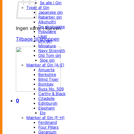
Se alle i Gin
Typer af Gin
Japanske gin
Rabarber gin
Alkoholfri
De økologiske
Ingen varer i kurven.
Populære
Likør
Tilbage til shoppen
Dry gin
Miniature
Navy Strength
Old Tom gin
Sloe gin
Mærker af Gin (A-E)
Amuerte
Berkshire
Blind Tiger
Bombay
Buss No. 509
Carthy & Black
Citadelle
0
Edinburgh
Elephant
Elg
Mærker af Gin (F-H)
Ferdinand
Four Pillars
Geranium