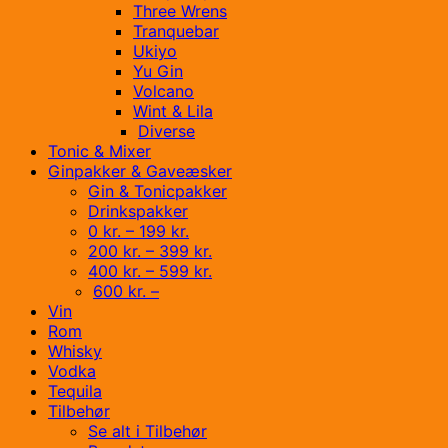
Three Wrens
Tranquebar
Ukiyo
Yu Gin
Volcano
Wint & Lila
Diverse
Tonic & Mixer
Ginpakker & Gaveæsker
Gin & Tonicpakker
Drinkspakker
0 kr. – 199 kr.
200 kr. – 399 kr.
400 kr. – 599 kr.
600 kr. –
Vin
Rom
Whisky
Vodka
Tequila
Tilbehør
Se alt i Tilbehør