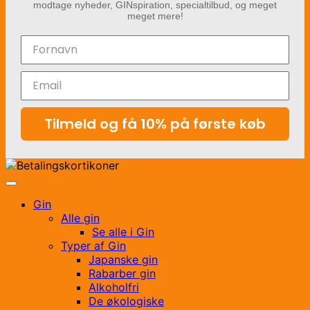
modtage nyheder, GINspiration, specialtilbud, og meget
meget mere!
Tilmeld og få 10% på første køb
Gin
Alle gin
Se alle i Gin
Typer af Gin
Japanske gin
Rabarber gin
Alkoholfri
De økologiske