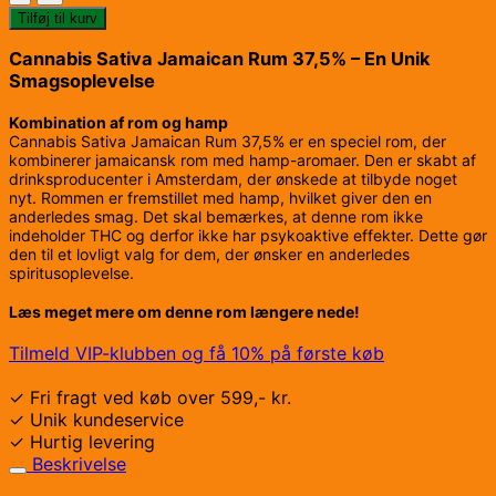
Sativa
Tilføj til kurv
Jamaican
Rum
Cannabis Sativa Jamaican Rum 37,5% – En Unik
37,5%
Smagsoplevelse
antal
Kombination af rom og hamp
Cannabis Sativa Jamaican Rum 37,5% er en speciel rom, der
kombinerer jamaicansk rom med hamp-aromaer. Den er skabt af
drinksproducenter i Amsterdam, der ønskede at tilbyde noget
nyt. Rommen er fremstillet med hamp, hvilket giver den en
anderledes smag. Det skal bemærkes, at denne rom ikke
indeholder THC og derfor ikke har psykoaktive effekter. Dette gør
den til et lovligt valg for dem, der ønsker en anderledes
spiritusoplevelse.
Læs meget mere om denne rom længere nede!
Tilmeld VIP-klubben og få 10% på første køb
✓ Fri fragt ved køb over 599,- kr.
✓ Unik kundeservice
✓ Hurtig levering
Beskrivelse