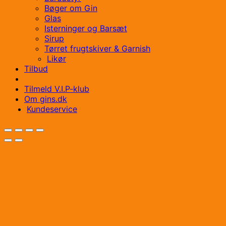
Bøger om Gin
Glas
Isterninger og Barsæt
Sirup
Tørret frugtskiver & Garnish
Likør
Tilbud
Tilmeld V.I.P-klub
Om gins.dk
Kundeservice