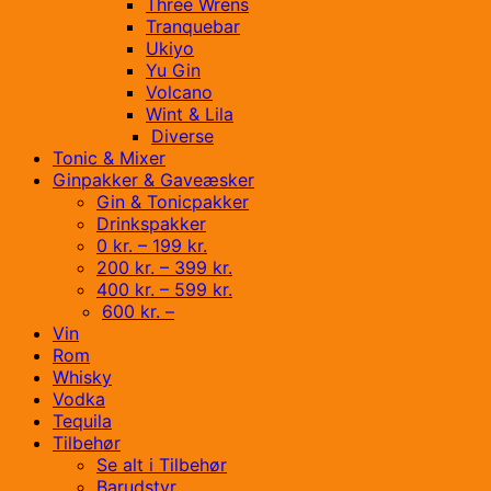
Three Wrens
Tranquebar
Ukiyo
Yu Gin
Volcano
Wint & Lila
Diverse
Tonic & Mixer
Ginpakker & Gaveæsker
Gin & Tonicpakker
Drinkspakker
0 kr. – 199 kr.
200 kr. – 399 kr.
400 kr. – 599 kr.
600 kr. –
Vin
Rom
Whisky
Vodka
Tequila
Tilbehør
Se alt i Tilbehør
Barudstyr