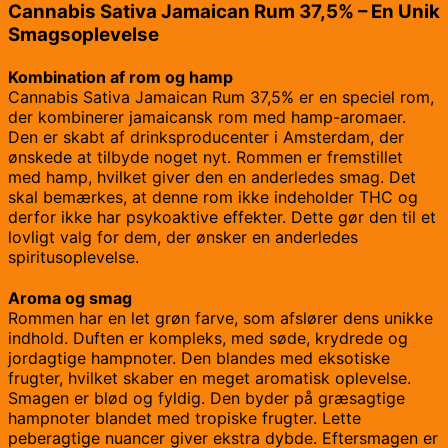
Cannabis Sativa Jamaican Rum 37,5% – En Unik
Smagsoplevelse
Kombination af rom og hamp
Cannabis Sativa Jamaican Rum 37,5% er en speciel rom,
der kombinerer jamaicansk rom med hamp-aromaer.
Den er skabt af drinksproducenter i Amsterdam, der
ønskede at tilbyde noget nyt. Rommen er fremstillet
med hamp, hvilket giver den en anderledes smag. Det
skal bemærkes, at denne rom ikke indeholder THC og
derfor ikke har psykoaktive effekter. Dette gør den til et
lovligt valg for dem, der ønsker en anderledes
spiritusoplevelse.
Aroma og smag
Rommen har en let grøn farve, som afslører dens unikke
indhold. Duften er kompleks, med søde, krydrede og
jordagtige hampnoter. Den blandes med eksotiske
frugter, hvilket skaber en meget aromatisk oplevelse.
Smagen er blød og fyldig. Den byder på græsagtige
hampnoter blandet med tropiske frugter. Lette
peberagtige nuancer giver ekstra dybde. Eftersmagen er