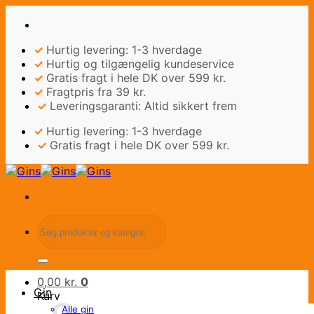
Fortsæt
til
indhold
✓
Hurtig levering: 1-3 hverdage
✓
Hurtig og tilgængelig kundeservice
✓
Gratis fragt i hele DK over 599 kr.
✓
Fragtpris fra 39 kr.
✓
Leveringsgaranti: Altid sikkert frem
✓
Hurtig levering: 1-3 hverdage
✓
Gratis fragt i hele DK over 599 kr.
Søg
efter:
0,00
kr.
0
Gin
Kurv
Alle gin