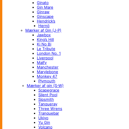
Ginato
Gin Mare
Ginraw
Ginscape
Hendrick’s
Hernö
Mærker af Gin (J-P)
Jawbox
King’s Hill
Ki No Bi
Le Tribute
London No. 1
Liverpool
Malfy
Manchester
Marylebone
Monkey 47
Plymouth
Mærker af gin (S-W)
Scapegrace
Silent Pool
Sipsmith
Tanqueray
Three Wrens
Tranquebar
Ukiyo
Yu Gin
Volcano