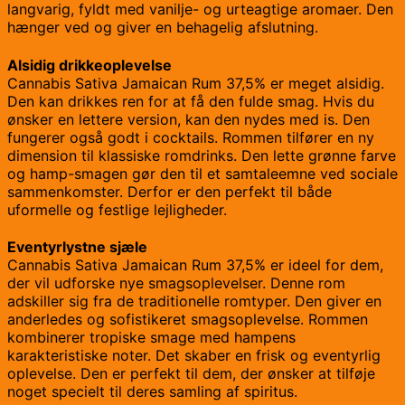
langvarig, fyldt med vanilje- og urteagtige aromaer. Den
hænger ved og giver en behagelig afslutning.
Alsidig drikkeoplevelse
Cannabis Sativa Jamaican Rum 37,5% er meget alsidig.
Den kan drikkes ren for at få den fulde smag. Hvis du
ønsker en lettere version, kan den nydes med is. Den
fungerer også godt i cocktails. Rommen tilfører en ny
dimension til klassiske romdrinks. Den lette grønne farve
og hamp-smagen gør den til et samtaleemne ved sociale
sammenkomster. Derfor er den perfekt til både
uformelle og festlige lejligheder.
Eventyrlystne sjæle
Cannabis Sativa Jamaican Rum 37,5% er ideel for dem,
der vil udforske nye smagsoplevelser. Denne rom
adskiller sig fra de traditionelle romtyper. Den giver en
anderledes og sofistikeret smagsoplevelse. Rommen
kombinerer tropiske smage med hampens
karakteristiske noter. Det skaber en frisk og eventyrlig
oplevelse. Den er perfekt til dem, der ønsker at tilføje
noget specielt til deres samling af spiritus.