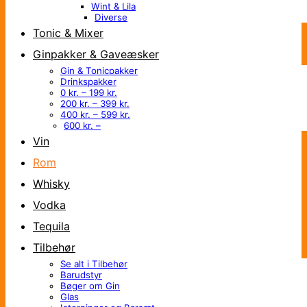
Wint & Lila
Diverse
Tonic & Mixer
Ginpakker & Gaveæsker
Gin & Tonicpakker
Drinkspakker
0 kr. – 199 kr.
200 kr. – 399 kr.
400 kr. – 599 kr.
600 kr. –
Vin
Rom
Whisky
Vodka
Tequila
Tilbehør
Se alt i Tilbehør
Barudstyr
Bøger om Gin
Glas