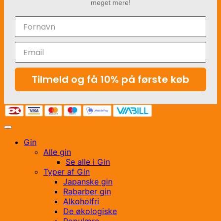
meget mere!
Tilmeld og få 10% på første køb
Gin
Alle gin
Se alle i Gin
Typer af Gin
Japanske gin
Rabarber gin
Alkoholfri
De økologiske