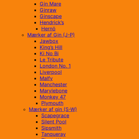
Gin Mare
Ginraw
Ginscape
Hendrick’s
Hernö
Mærker af Gin (J-P)
Jawbox
King’s Hill
Ki No Bi
Le Tribute
London No. 1
Liverpool
Malfy
Manchester
Marylebone
Monkey 47
Plymouth
Mærker af gin (S-W)
Scapegrace
Silent Pool
Sipsmith
Tanqueray