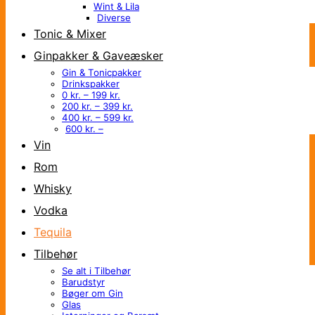
Wint & Lila
Diverse
Tonic & Mixer
Ginpakker & Gaveæsker
Gin & Tonicpakker
Drinkspakker
0 kr. – 199 kr.
200 kr. – 399 kr.
400 kr. – 599 kr.
600 kr. –
Vin
Rom
Whisky
Vodka
Tequila
Tilbehør
Se alt i Tilbehør
Barudstyr
Bøger om Gin
Glas