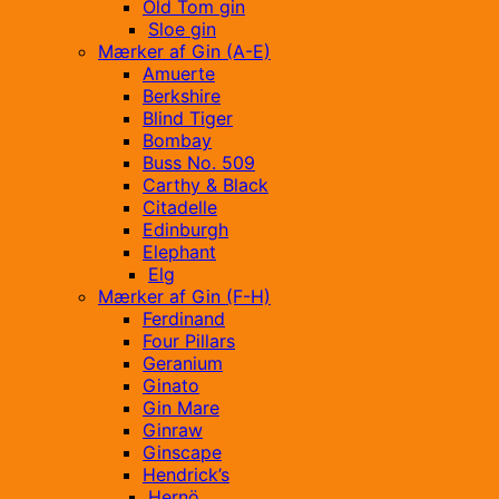
Old Tom gin
Sloe gin
Mærker af Gin (A-E)
Amuerte
Berkshire
Blind Tiger
Bombay
Buss No. 509
Carthy & Black
Citadelle
Edinburgh
Elephant
Elg
Mærker af Gin (F-H)
Ferdinand
Four Pillars
Geranium
Ginato
Gin Mare
Ginraw
Ginscape
Hendrick’s
Hernö