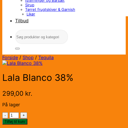
Isterninger og Barsæt
Sirup
Tørret frugtskiver & Garnish
Likør
Tilbud
Søg
efter:
Forside
/
Shop
/
Tequila
Lala Blanco 38%
299,00
kr.
På lager
Lala
Blanco
Tilføj til kurv
38%