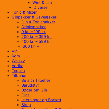
Wint & Lila
Diverse
Tonic & Mixer
Ginpakker & Gaveæsker
Gin & Tonicpakker
Drinkspakker
0 kr. – 199 kr.
200 kr. – 399 kr.
400 kr. – 599 kr.
600 kr. –
Vin
Rom
Whisky
Vodka
Tequila
Tilbehør
Se alt i Tilbehør
Barudstyr
Bøger om Gin
Glas
Isterninger og Barsæt
Sirup