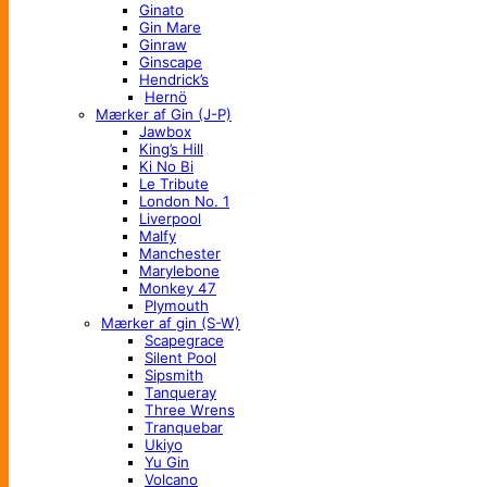
Ginato
Gin Mare
Ginraw
Ginscape
Hendrick’s
Hernö
Mærker af Gin (J-P)
Jawbox
King’s Hill
Ki No Bi
Le Tribute
London No. 1
Liverpool
Malfy
Manchester
Marylebone
Monkey 47
Plymouth
Mærker af gin (S-W)
Scapegrace
Silent Pool
Sipsmith
Tanqueray
Three Wrens
Tranquebar
Ukiyo
Yu Gin
Volcano