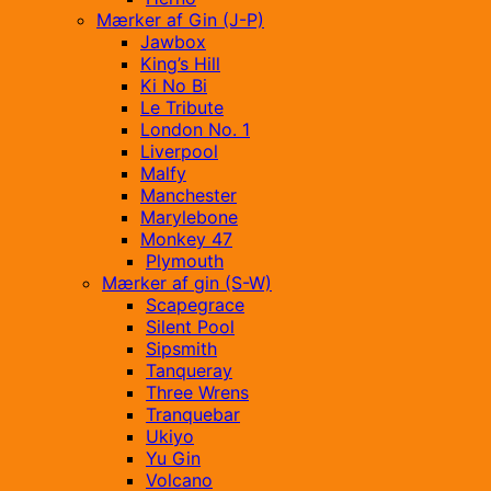
Mærker af Gin (J-P)
Jawbox
King’s Hill
Ki No Bi
Le Tribute
London No. 1
Liverpool
Malfy
Manchester
Marylebone
Monkey 47
Plymouth
Mærker af gin (S-W)
Scapegrace
Silent Pool
Sipsmith
Tanqueray
Three Wrens
Tranquebar
Ukiyo
Yu Gin
Volcano