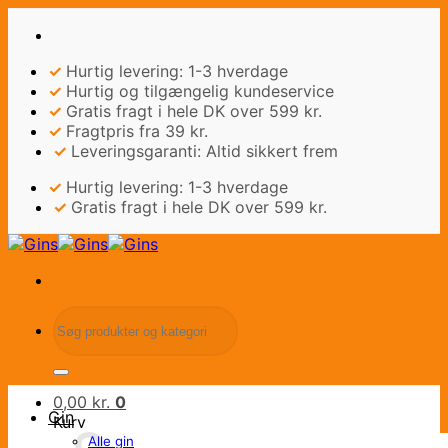
Fortsæt
til
indhold
✓
Hurtig levering: 1-3 hverdage
✓
Hurtig og tilgængelig kundeservice
✓
Gratis fragt i hele DK over 599 kr.
✓
Fragtpris fra 39 kr.
✓
Leveringsgaranti: Altid sikkert frem
✓
Hurtig levering: 1-3 hverdage
✓
Gratis fragt i hele DK over 599 kr.
Søg
efter:
0,00
kr.
0
Gin
Kurv
Alle gin