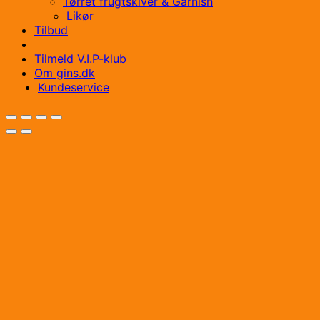
Tørret frugtskiver & Garnish
Likør
Tilbud
Tilmeld V.I.P-klub
Om gins.dk
Kundeservice