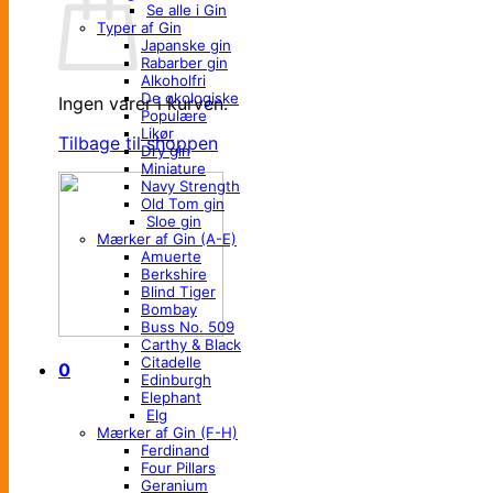
Se alle i Gin
Typer af Gin
Japanske gin
Rabarber gin
Alkoholfri
De økologiske
Ingen varer i kurven.
Populære
Likør
Tilbage til shoppen
Dry gin
Miniature
Navy Strength
Old Tom gin
Sloe gin
Mærker af Gin (A-E)
Amuerte
Berkshire
Blind Tiger
Bombay
Buss No. 509
Carthy & Black
Citadelle
0
Edinburgh
Elephant
Elg
Mærker af Gin (F-H)
Ferdinand
Four Pillars
Geranium