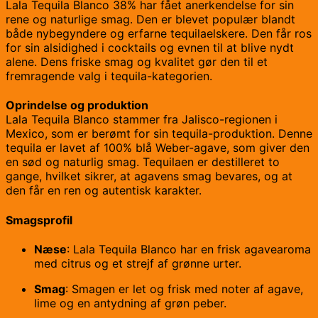
Lala Tequila Blanco 38% har fået anerkendelse for sin
rene og naturlige smag. Den er blevet populær blandt
både nybegyndere og erfarne tequilaelskere. Den får ros
for sin alsidighed i cocktails og evnen til at blive nydt
alene. Dens friske smag og kvalitet gør den til et
fremragende valg i tequila-kategorien.
Oprindelse og produktion
Lala Tequila Blanco stammer fra Jalisco-regionen i
Mexico, som er berømt for sin tequila-produktion. Denne
tequila er lavet af 100% blå Weber-agave, som giver den
en sød og naturlig smag. Tequilaen er destilleret to
gange, hvilket sikrer, at agavens smag bevares, og at
den får en ren og autentisk karakter.
Smagsprofil
Næse
: Lala Tequila Blanco har en frisk agavearoma
med citrus og et strejf af grønne urter.
Smag
: Smagen er let og frisk med noter af agave,
lime og en antydning af grøn peber.