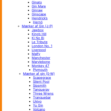
Ginato
Gin Mare
Ginraw
Ginscape
Hendrick’s
Hernö
Mærker af Gin (J-P)
Jawbox
King’s Hill
Ki No Bi
Le Tribute
London No. 1
Liverpool
Malfy
Manchester
Marylebone
Monkey 47
Plymouth
Mærker af gin (S-W)
Scapegrace
Silent Pool
Sipsmith
Tanqueray
Three Wrens
Tranquebar
Ukiyo
Yu Gin
Volcano