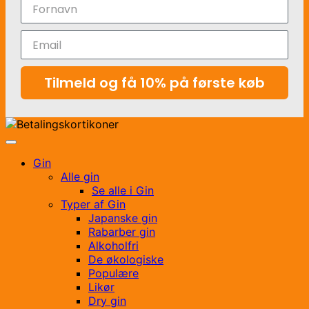
Tilmeld og få 10% på første køb
Gin
Alle gin
Se alle i Gin
Typer af Gin
Japanske gin
Rabarber gin
Alkoholfri
De økologiske
Populære
Likør
Dry gin