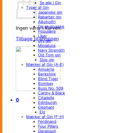
Se alle i Gin
Typer af Gin
Japanske gin
Rabarber gin
Alkoholfri
De økologiske
Ingen varer i kurven.
Populære
Likør
Tilbage til shoppen
Dry gin
Miniature
Navy Strength
Old Tom gin
Sloe gin
Mærker af Gin (A-E)
Amuerte
Berkshire
Blind Tiger
Bombay
Buss No. 509
Carthy & Black
Citadelle
0
Edinburgh
Elephant
Elg
Mærker af Gin (F-H)
Ferdinand
Four Pillars
Geranium