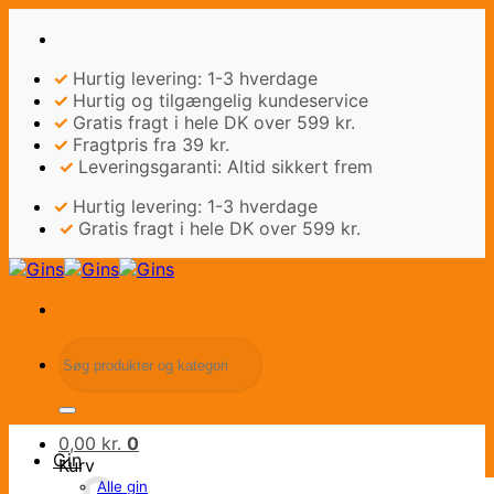
Fortsæt
til
indhold
✓
Hurtig levering: 1-3 hverdage
✓
Hurtig og tilgængelig kundeservice
✓
Gratis fragt i hele DK over 599 kr.
✓
Fragtpris fra 39 kr.
✓
Leveringsgaranti: Altid sikkert frem
✓
Hurtig levering: 1-3 hverdage
✓
Gratis fragt i hele DK over 599 kr.
Søg
efter:
0,00
kr.
0
Gin
Kurv
Alle gin