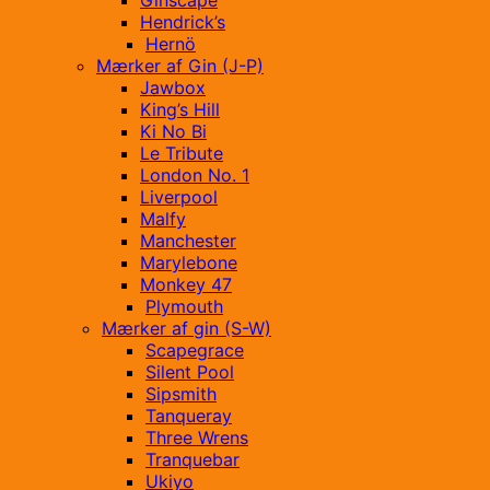
Ginscape
Hendrick’s
Hernö
Mærker af Gin (J-P)
Jawbox
King’s Hill
Ki No Bi
Le Tribute
London No. 1
Liverpool
Malfy
Manchester
Marylebone
Monkey 47
Plymouth
Mærker af gin (S-W)
Scapegrace
Silent Pool
Sipsmith
Tanqueray
Three Wrens
Tranquebar
Ukiyo