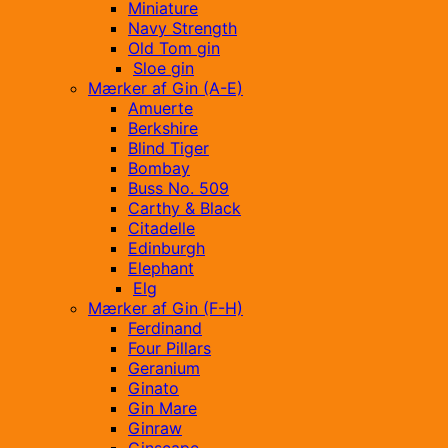
Miniature
Navy Strength
Old Tom gin
Sloe gin
Mærker af Gin (A-E)
Amuerte
Berkshire
Blind Tiger
Bombay
Buss No. 509
Carthy & Black
Citadelle
Edinburgh
Elephant
Elg
Mærker af Gin (F-H)
Ferdinand
Four Pillars
Geranium
Ginato
Gin Mare
Ginraw