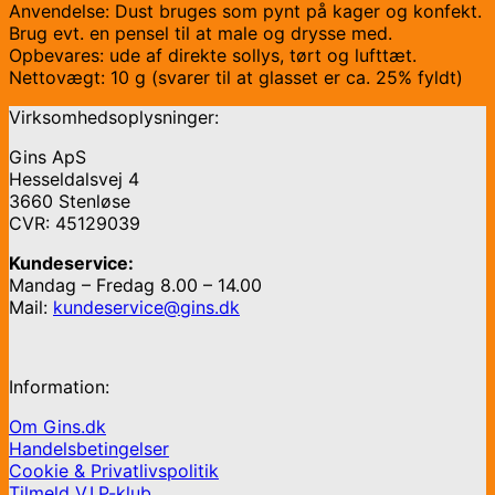
Anvendelse: Dust bruges som pynt på kager og konfekt.
Brug evt. en pensel til at male og drysse med.
Opbevares: ude af direkte sollys, tørt og lufttæt.
Nettovægt: 10 g (svarer til at glasset er ca. 25% fyldt)
Virksomhedsoplysninger:
Gins ApS
Hesseldalsvej 4
3660 Stenløse
CVR: 45129039
Kundeservice:
Mandag – Fredag 8.00 – 14.00
Mail:
kundeservice@gins.dk
Information:
Om Gins.dk
Handelsbetingelser
Cookie & Privatlivspolitik
Tilmeld V.I.P-klub