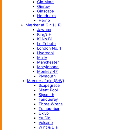
Gin Mare
Ginraw
Ginscape
Hendrick’s
Hernö
Mærker af Gin (J-P)
Jawbox
King’s Hill
Ki No Bi
Le Tribute
London No. 1
Liverpool
Malfy
Manchester
Marylebone
Monkey 47
Plymouth
Mærker af gin (S-W)
Scapegrace
Silent Pool
Sipsmith
Tanqueray
Three Wrens
Tranquebar
Ukiyo
Yu Gin
Volcano
Wint & Lila