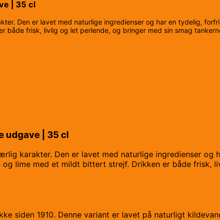
e | 35 cl
ter. Den er lavet med naturlige ingredienser og har en tydelig, forfr
er både frisk, livlig og let perlende, og bringer med sin smag tankerne
e udgave | 35 cl
lig karakter. Den er lavet med naturlige ingredienser og ha
og lime med et mildt bittert strejf. Drikken er både frisk, l
kke siden 1910. Denne variant er lavet på naturligt kildeva