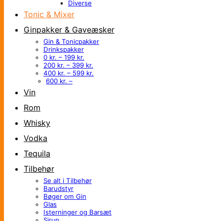
Diverse
Tonic & Mixer
Ginpakker & Gaveæsker
Gin & Tonicpakker
Drinkspakker
0 kr. – 199 kr.
200 kr. – 399 kr.
400 kr. – 599 kr.
600 kr. –
Vin
Rom
Whisky
Vodka
Tequila
Tilbehør
Se alt i Tilbehør
Barudstyr
Bøger om Gin
Glas
Isterninger og Barsæt
Sirup