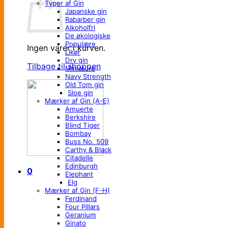
Typer af Gin
Japanske gin
Rabarber gin
Alkoholfri
De økologiske
Populære
Ingen varer i kurven.
Likør
Dry gin
Tilbage til shoppen
Miniature
Navy Strength
Old Tom gin
Sloe gin
Mærker af Gin (A-E)
Amuerte
Berkshire
Blind Tiger
Bombay
Buss No. 509
Carthy & Black
Citadelle
Edinburgh
0
Elephant
Elg
Mærker af Gin (F-H)
Ferdinand
Four Pillars
Geranium
Ginato