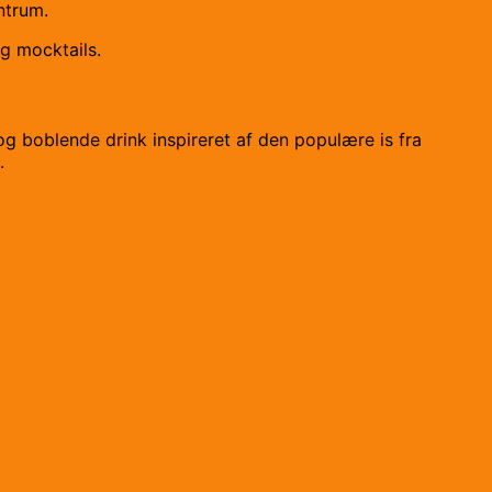
ntrum.
og mocktails.
 og boblende drink inspireret af den populære is fra
.