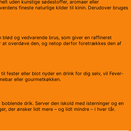
helt uden kunstige sødestoffer, aromaer eller
rdens fineste naturlige kilder til kinin. Derudover bruges
en blød og vedvarende brus, som giver en raffineret
or at overdøve den, og netop derfor foretrækkes den af
l fester eller blot nyder en drink for dig selv, vil Fever-
emmebar eller gourmetkøkken.
, boblende drik. Server den iskold med isterninger og en
er, der ønsker lidt mere – og lidt mindre – i hver tår.