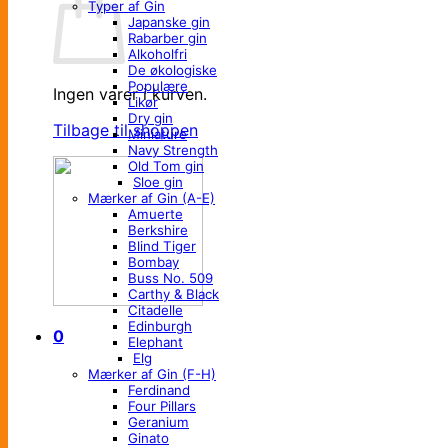
Typer af Gin
Japanske gin
Rabarber gin
Alkoholfri
De økologiske
Populære
Ingen varer i kurven.
Likør
Dry gin
Tilbage til shoppen
Miniature
Navy Strength
Old Tom gin
Sloe gin
Mærker af Gin (A-E)
Amuerte
Berkshire
Blind Tiger
Bombay
Buss No. 509
Carthy & Black
Citadelle
Edinburgh
0
Elephant
Elg
Mærker af Gin (F-H)
Ferdinand
Four Pillars
Geranium
Ginato