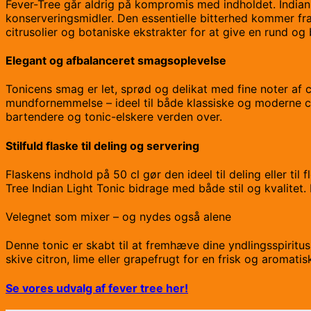
Fever-Tree går aldrig på kompromis med indholdet. Indian L
konserveringsmidler. Den essentielle bitterhed kommer fra 
citrusolier og botaniske ekstrakter for at give en rund og
Elegant og afbalanceret smagsoplevelse
Tonicens smag er let, sprød og delikat med fine noter af c
mundfornemmelse – ideel til både klassiske og moderne co
bartendere og tonic-elskere verden over.
Stilfuld flaske til deling og servering
Flaskens indhold på 50 cl gør den ideel til deling eller til
Tree Indian Light Tonic bidrage med både stil og kvalitet
Velegnet som mixer – og nydes også alene
Denne tonic er skabt til at fremhæve dine yndlingsspiritu
skive citron, lime eller grapefrugt for en frisk og aromatis
Se vores udvalg af fever tree her!