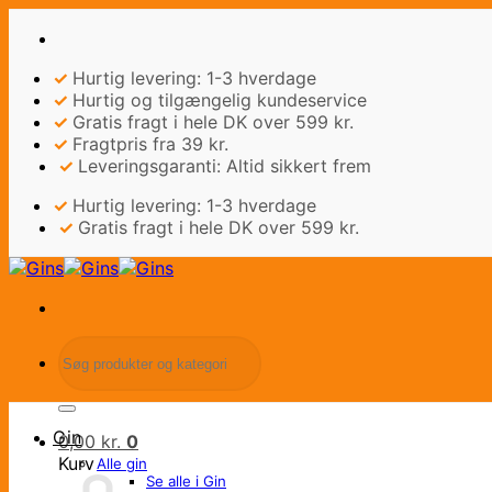
Fortsæt
til
indhold
✓
Hurtig levering: 1-3 hverdage
✓
Hurtig og tilgængelig kundeservice
✓
Gratis fragt i hele DK over 599 kr.
✓
Fragtpris fra 39 kr.
✓
Leveringsgaranti: Altid sikkert frem
✓
Hurtig levering: 1-3 hverdage
✓
Gratis fragt i hele DK over 599 kr.
Søg
efter:
Gin
0,00
kr.
0
Kurv
Alle gin
Se alle i Gin