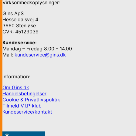
Virksomhedsoplysninger:
Gins ApS
Hesseldalsvej 4
3660 Stenløse
CVR: 45129039
Kundeservice:
Mandag – Fredag 8.00 – 14.00
Mail:
kundeservice@gins.dk
Information:
Om Gins.dk
Handelsbetingelser
Cookie & Privatlivspolitik
Tilmeld V.I.P-klub
Kundeservice/kontakt