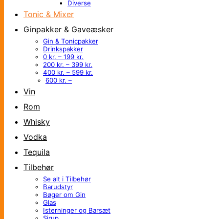
Diverse
Tonic & Mixer
Ginpakker & Gaveæsker
Gin & Tonicpakker
Drinkspakker
0 kr. – 199 kr.
200 kr. – 399 kr.
400 kr. – 599 kr.
600 kr. –
Vin
Rom
Whisky
Vodka
Tequila
Tilbehør
Se alt i Tilbehør
Barudstyr
Bøger om Gin
Glas
Isterninger og Barsæt
Sirup