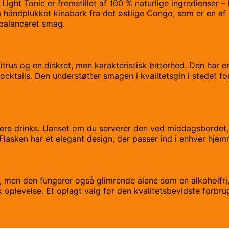
ight Tonic er fremstillet af 100 % naturlige ingredienser – 
håndplukket kinabark fra det østlige Congo, som er en af ve
 balanceret smag.
itrus og en diskret, men karakteristisk bitterhed. Den har 
cktails. Den understøtter smagen i kvalitetsgin i stedet f
 flere drinks. Uanset om du serverer den ved middagsbordet, ti
. Flasken har et elegant design, der passer ind i enhver hj
s, men den fungerer også glimrende alene som en alkoholfri
k oplevelse. Et oplagt valg for den kvalitetsbevidste forbrug