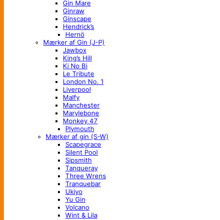
Gin Mare
Ginraw
Ginscape
Hendrick’s
Hernö
Mærker af Gin (J-P)
Jawbox
King’s Hill
Ki No Bi
Le Tribute
London No. 1
Liverpool
Malfy
Manchester
Marylebone
Monkey 47
Plymouth
Mærker af gin (S-W)
Scapegrace
Silent Pool
Sipsmith
Tanqueray
Three Wrens
Tranquebar
Ukiyo
Yu Gin
Volcano
Wint & Lila