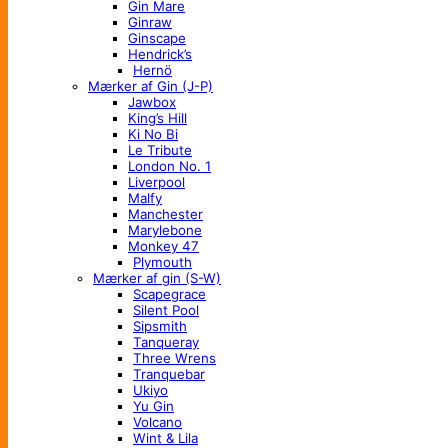
Gin Mare
Ginraw
Ginscape
Hendrick’s
Hernö
Mærker af Gin (J-P)
Jawbox
King’s Hill
Ki No Bi
Le Tribute
London No. 1
Liverpool
Malfy
Manchester
Marylebone
Monkey 47
Plymouth
Mærker af gin (S-W)
Scapegrace
Silent Pool
Sipsmith
Tanqueray
Three Wrens
Tranquebar
Ukiyo
Yu Gin
Volcano
Wint & Lila