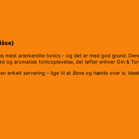
dåse)
ns mest anerkendte tonics – og det er med god grund. Denn
ød og aromatisk tonicoplevelse, der løfter enhver Gin & Toni
l en enkelt servering – lige til at åbne og hælde over is. Ide