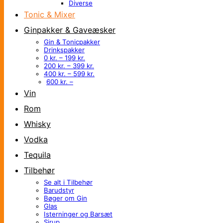
Diverse
Tonic & Mixer
Ginpakker & Gaveæsker
Gin & Tonicpakker
Drinkspakker
0 kr. – 199 kr.
200 kr. – 399 kr.
400 kr. – 599 kr.
600 kr. –
Vin
Rom
Whisky
Vodka
Tequila
Tilbehør
Se alt i Tilbehør
Barudstyr
Bøger om Gin
Glas
Isterninger og Barsæt
Sirup