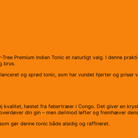
r-Tree Premium Indian Tonic et naturligt valg. I denne prakt
g brus.
alanceret og sprød tonic, som har vundet hjerter og priser 
øj kvalitet, høstet fra febertræer i Congo. Det giver en kr
 overdøver din gin – men derimod løfter og fremhæver dens
som gør denne tonic både alsidig og raffineret.