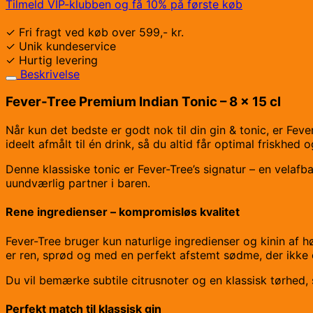
Premium
Tilmeld VIP-klubben og få 10% på første køb
Indian
8
✓ Fri fragt ved køb over 599,- kr.
x
✓ Unik kundeservice
15cl.
✓ Hurtig levering
antal
Beskrivelse
Fever-Tree Premium Indian Tonic – 8 x 15 cl
Når kun det bedste er godt nok til din gin & tonic, er Feve
ideelt afmålt til én drink, så du altid får optimal friskhed o
Denne klassiske tonic er Fever-Tree’s signatur – en velafb
uundværlig partner i baren.
Rene ingredienser – kompromisløs kvalitet
Fever-Tree bruger kun naturlige ingredienser og kinin af h
er ren, sprød og med en perfekt afstemt sødme, der ikke
Du vil bemærke subtile citrusnoter og en klassisk tørhed, 
Perfekt match til klassisk gin