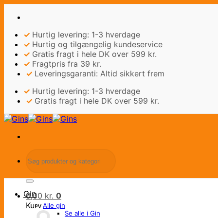
Fortsæt
til
indhold
✓
Hurtig levering: 1-3 hverdage
✓
Hurtig og tilgængelig kundeservice
✓
Gratis fragt i hele DK over 599 kr.
✓
Fragtpris fra 39 kr.
✓
Leveringsgaranti: Altid sikkert frem
✓
Hurtig levering: 1-3 hverdage
✓
Gratis fragt i hele DK over 599 kr.
Søg
efter:
Gin
0,00
kr.
0
Kurv
Alle gin
Se alle i Gin