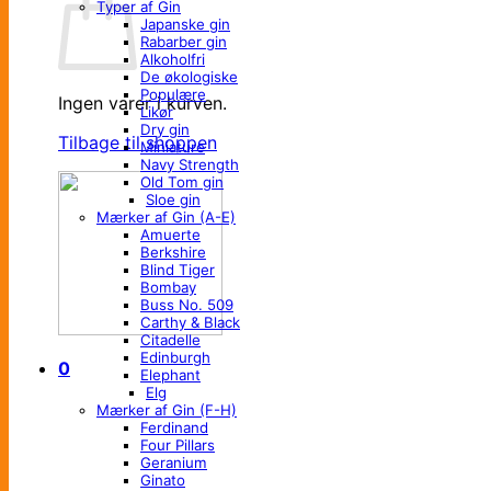
Typer af Gin
Japanske gin
Rabarber gin
Alkoholfri
De økologiske
Populære
Ingen varer i kurven.
Likør
Dry gin
Tilbage til shoppen
Miniature
Navy Strength
Old Tom gin
Sloe gin
Mærker af Gin (A-E)
Amuerte
Berkshire
Blind Tiger
Bombay
Buss No. 509
Carthy & Black
Citadelle
Edinburgh
0
Elephant
Elg
Mærker af Gin (F-H)
Ferdinand
Four Pillars
Geranium
Ginato