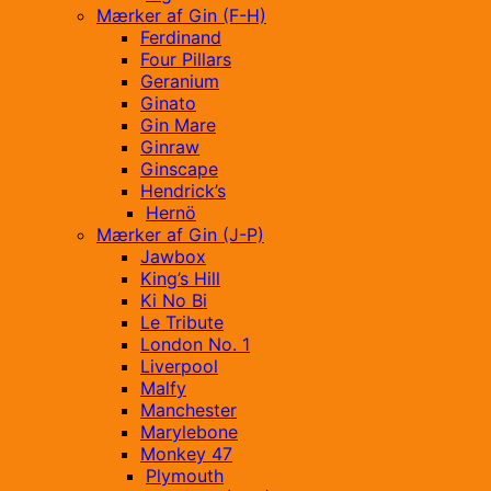
Mærker af Gin (F-H)
Ferdinand
Four Pillars
Geranium
Ginato
Gin Mare
Ginraw
Ginscape
Hendrick’s
Hernö
Mærker af Gin (J-P)
Jawbox
King’s Hill
Ki No Bi
Le Tribute
London No. 1
Liverpool
Malfy
Manchester
Marylebone
Monkey 47
Plymouth