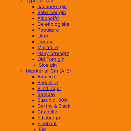
Typer af Gin
Japanske gin
Rabarber gin
Alkoholfri
De økologiske
Populære
Likør
Dry gin
Miniature
Navy Strength
Old Tom gin
Sloe gin
Mærker af Gin (A-E)
Amuerte
Berkshire
Blind Tiger
Bombay
Buss No. 509
Carthy & Black
Citadelle
Edinburgh
Elephant
Elg