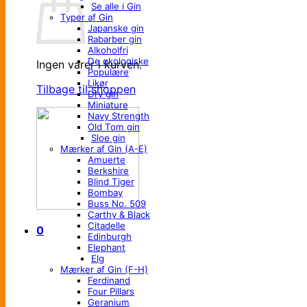
Se alle i Gin
Typer af Gin
Japanske gin
Rabarber gin
Alkoholfri
De økologiske
Ingen varer i kurven.
Populære
Likør
Tilbage til shoppen
Dry gin
Miniature
Navy Strength
Old Tom gin
Sloe gin
Mærker af Gin (A-E)
Amuerte
Berkshire
Blind Tiger
Bombay
Buss No. 509
Carthy & Black
Citadelle
0
Edinburgh
Elephant
Elg
Mærker af Gin (F-H)
Ferdinand
Four Pillars
Geranium