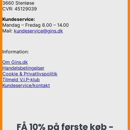
3660 Stenløse
CVR: 45129039
Kundeservice:
Mandag – Fredag 8.00 – 14.00
Mail:
kundeservice@gins.dk
Information:
Om Gins.dk
Handelsbetingelser
Cookie & Privatlivspolitik
Tilmeld V.I.P-klub
Kundeservice/kontakt
FÅ 10% på første køb -