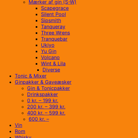
Mærker af gin (S-W)
Scapegrace
Silent Pool
Sipsmith
Tanqueray
Three Wrens
Tranquebar
Ukiyo
Yu Gin
Volcano
Wint & Lila
Diverse
Tonic & Mixer
Ginpakker & Gaveæsker
Gin & Tonicpakker
Drinkspakker
0 kr. – 199 kr.
200 kr. – 399 kr.
400 kr. – 599 kr.
600 kr. –
Vin
Rom
Whisky