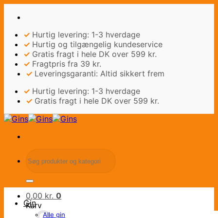
Fortsæt
til
indhold
✓
Hurtig levering: 1-3 hverdage
✓
Hurtig og tilgængelig kundeservice
✓
Gratis fragt i hele DK over 599 kr.
✓
Fragtpris fra 39 kr.
✓
Leveringsgaranti: Altid sikkert frem
✓
Hurtig levering: 1-3 hverdage
✓
Gratis fragt i hele DK over 599 kr.
Søg
efter:
0,00
kr.
0
Gin
Kurv
Alle gin