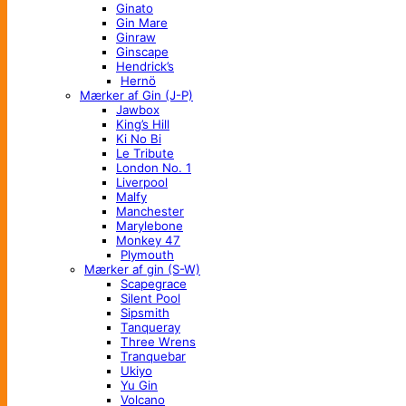
Ginato
Gin Mare
Ginraw
Ginscape
Hendrick’s
Hernö
Mærker af Gin (J-P)
Jawbox
King’s Hill
Ki No Bi
Le Tribute
London No. 1
Liverpool
Malfy
Manchester
Marylebone
Monkey 47
Plymouth
Mærker af gin (S-W)
Scapegrace
Silent Pool
Sipsmith
Tanqueray
Three Wrens
Tranquebar
Ukiyo
Yu Gin
Volcano