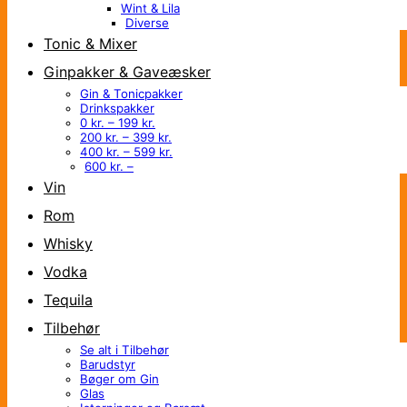
Wint & Lila
Diverse
Tonic & Mixer
Ginpakker & Gaveæsker
Gin & Tonicpakker
Drinkspakker
0 kr. – 199 kr.
200 kr. – 399 kr.
400 kr. – 599 kr.
600 kr. –
Vin
Rom
Whisky
Vodka
Tequila
Tilbehør
Se alt i Tilbehør
Barudstyr
Bøger om Gin
Glas