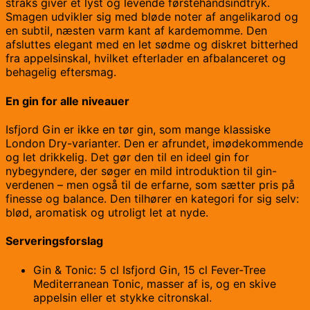
straks giver et lyst og levende førstehåndsindtryk.
Smagen udvikler sig med bløde noter af angelikarod og
en subtil, næsten varm kant af kardemomme. Den
afsluttes elegant med en let sødme og diskret bitterhed
fra appelsinskal, hvilket efterlader en afbalanceret og
behagelig eftersmag.
En gin for alle niveauer
Isfjord Gin er ikke en tør gin, som mange klassiske
London Dry-varianter. Den er afrundet, imødekommende
og let drikkelig. Det gør den til en ideel gin for
nybegyndere, der søger en mild introduktion til gin-
verdenen – men også til de erfarne, som sætter pris på
finesse og balance. Den tilhører en kategori for sig selv:
blød, aromatisk og utroligt let at nyde.
Serveringsforslag
Gin & Tonic: 5 cl Isfjord Gin, 15 cl Fever-Tree
Mediterranean Tonic, masser af is, og en skive
appelsin eller et stykke citronskal.