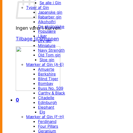
Se alle i Gin
Typer af Gin
Japanske gin
Rabarber gin
Alkoholfri
De økologiske
Ingen varer i kurven.
Populære
Likør
Tilbage til shoppen
Dry gin
Miniature
Navy Strength
Old Tom gin
Sloe gin
Mærker af Gin (A-E)
Amuerte
Berkshire
Blind Tiger
Bombay
Buss No. 509
Carthy & Black
Citadelle
0
Edinburgh
Elephant
Elg
Mærker af Gin (F-H)
Ferdinand
Four Pillars
Geranium