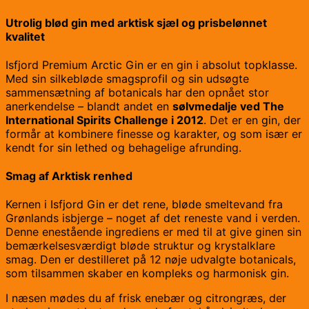
Utrolig blød gin med arktisk sjæl og prisbelønnet
kvalitet
Isfjord Premium Arctic Gin er en gin i absolut topklasse.
Med sin silkebløde smagsprofil og sin udsøgte
sammensætning af botanicals har den opnået stor
anerkendelse – blandt andet en
sølvmedalje ved The
International Spirits Challenge i 2012
. Det er en gin, der
formår at kombinere finesse og karakter, og som især er
kendt for sin lethed og behagelige afrunding.
Smag af Arktisk renhed
Kernen i Isfjord Gin er det rene, bløde smeltevand fra
Grønlands isbjerge – noget af det reneste vand i verden.
Denne enestående ingrediens er med til at give ginen sin
bemærkelsesværdigt bløde struktur og krystalklare
smag. Den er destilleret på 12 nøje udvalgte botanicals,
som tilsammen skaber en kompleks og harmonisk gin.
I næsen mødes du af frisk enebær og citrongræs, der