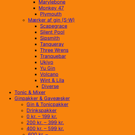
Marylebone
Monkey 47
Plymouth
Mærker af gin (S-W)
Scapegrace
Silent Pool
Sipsmith
Tanqueray
Three Wrens
Tranquebar
Ukiyo
Yu Gin
Volcano
Wint & Lila
Diverse
Tonic & Mixer
Ginpakker & Gaveæsker
Gin & Tonicpakker
Drinkspakker
0 kr. – 199 kr.
200 kr. – 399 kr.
400 kr. – 599 kr.
600 kr. –