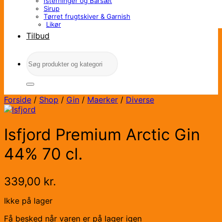
Isterninger og Barsæt
Sirup
Tørret frugtskiver & Garnish
Likør
Tilbud
Søg
efter:
Forside
/
Shop
/
Gin
/
Maerker
/
Diverse
Isfjord Premium Arctic Gin
44% 70 cl.
339,00
kr.
Ikke på lager
Få besked når varen er på lager igen