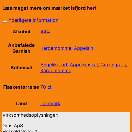
Læs meget mere om mærket Isfjord
her!
Yderligere information
Alkohol
44%
Anbefalede
Kardemomme
,
Appelsin
Garnish
Angelikarod
,
Appelsinskal
,
Citrongræs
,
Botanical
Kardemomme
Flaskestørrelse
70 cl.
Land
Danmark
Virksomhedsoplysninger:
Gins ApS
Hesseldalsvej 4