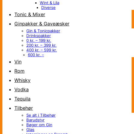
Wint & Lila
Diverse
Tonic & Mixer
Ginpakker & Gaveæsker
Gin & Tonicpakker
Drinkspakker
0 kr. – 199 kr.
200 kr. – 399 kr.
400 kr. – 599 kr.
600 kr. –
Vin
Rom
Whisky
Vodka
Tequila
Tilbehør
Se alt i Tilbehør
Barudstyr
Bøger om Gin
Glas