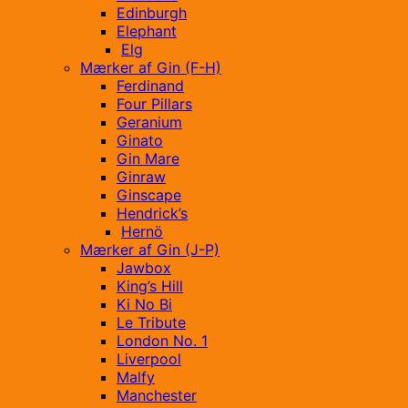
Edinburgh
Elephant
Elg
Mærker af Gin (F-H)
Ferdinand
Four Pillars
Geranium
Ginato
Gin Mare
Ginraw
Ginscape
Hendrick’s
Hernö
Mærker af Gin (J-P)
Jawbox
King’s Hill
Ki No Bi
Le Tribute
London No. 1
Liverpool
Malfy
Manchester