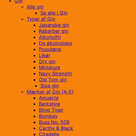
Gin
Alle gin
Se alle i Gin
Typer af Gin
Japanske gin
Rabarber gin
Alkoholfri
De økologiske
Populære
Likør
Dry gin
Miniature
Navy Strength
Old Tom gin
Sloe gin
Mærker af Gin (A-E)
Amuerte
Berkshire
Blind Tiger
Bombay
Buss No. 509
Carthy & Black
Citadelle