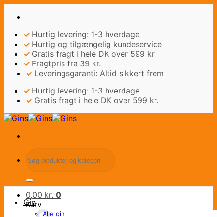
Fortsæt
til
indhold
✓
Hurtig levering: 1-3 hverdage
✓
Hurtig og tilgængelig kundeservice
✓
Gratis fragt i hele DK over 599 kr.
✓
Fragtpris fra 39 kr.
✓
Leveringsgaranti: Altid sikkert frem
✓
Hurtig levering: 1-3 hverdage
✓
Gratis fragt i hele DK over 599 kr.
Søg
efter:
0,00
kr.
0
Gin
Kurv
Alle gin