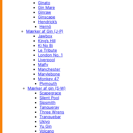
Ginato
Gin Mare
Ginraw
Ginscape
Hendrick’s
Hernö
Mærker af Gin (J-P)
Jawbox
King’s Hill
Ki No Bi
Le Tribute
London No. 1
Liverpool
Malfy
Manchester
Marylebone
Monkey 47
Plymouth
Mærker af gin (S-W)
Scapegrace
Silent Pool
Sipsmith
Tanqueray
Three Wrens
Tranquebar
Ukiyo
Yu Gin
Volcano