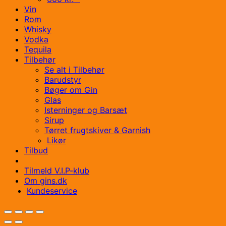
Vin
Rom
Whisky
Vodka
Tequila
Tilbehør
Se alt i Tilbehør
Barudstyr
Bøger om Gin
Glas
Isterninger og Barsæt
Sirup
Tørret frugtskiver & Garnish
Likør
Tilbud
Tilmeld V.I.P-klub
Om gins.dk
Kundeservice